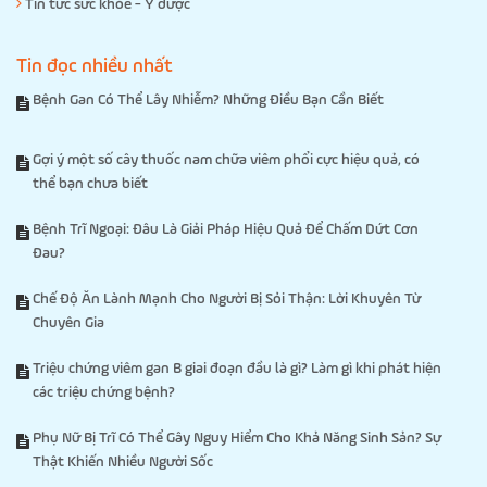
Tin tức sức khỏe - Y dược
Tin đọc nhiều nhất
Bệnh Gan Có Thể Lây Nhiễm? Những Điều Bạn Cần Biết
Gợi ý một số cây thuốc nam chữa viêm phổi cực hiệu quả, có
thể bạn chưa biết
Bệnh Trĩ Ngoại: Đâu Là Giải Pháp Hiệu Quả Để Chấm Dứt Cơn
Đau?
Chế Độ Ăn Lành Mạnh Cho Người Bị Sỏi Thận: Lời Khuyên Từ
Chuyên Gia
Triệu chứng viêm gan B giai đoạn đầu là gì? Làm gì khi phát hiện
các triệu chứng bệnh?
Phụ Nữ Bị Trĩ Có Thể Gây Nguy Hiểm Cho Khả Năng Sinh Sản? Sự
Thật Khiến Nhiều Người Sốc