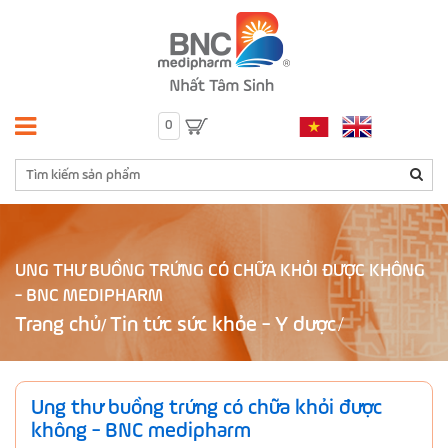
0
UNG THƯ BUỒNG TRỨNG CÓ CHỮA KHỎI ĐƯỢC KHÔNG
- BNC MEDIPHARM
Trang chủ
Tin tức sức khỏe - Y dược
/
Ung thư buồng trứng có chữa khỏi được
không - BNC medipharm