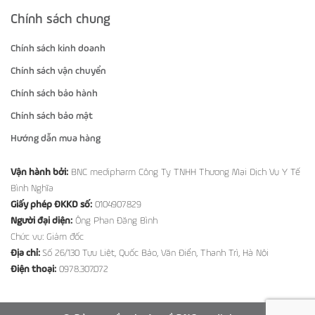
Chính sách chung
Chính sách kinh doanh
Chính sách vận chuyển
Chính sách bảo hành
Chính sách bảo mật
Hướng dẫn mua hàng
Vận hành bởi:
BNC medipharm Công Ty TNHH Thương Mại Dịch Vụ Y Tế
Bình Nghĩa
Giấy phép ĐKKD số:
0104907829
Người đại diện:
Ông Phan Đăng Bình
Chức vụ: Giám đốc
Địa chỉ:
Số 26/130 Tựu Liệt, Quốc Bảo, Văn Điển, Thanh Trì, Hà Nội
Điện thoại:
0978.307.072