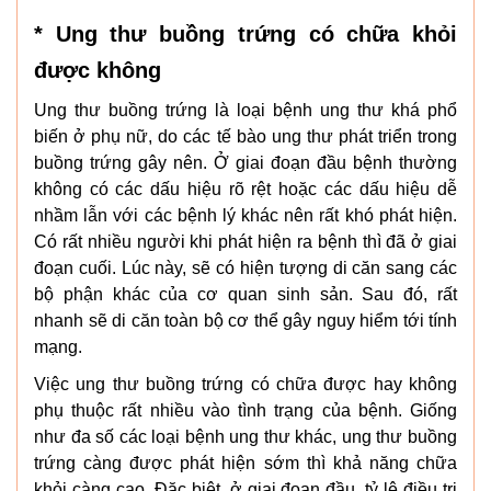
* Ung thư buồng trứng có chữa khỏi
được không
Ung thư buồng trứng là loại bệnh ung thư khá phổ
biến ở phụ nữ, do các tế bào ung thư phát triển trong
buồng trứng gây nên. Ở giai đoạn đầu bệnh thường
không có các dấu hiệu rõ rệt hoặc các dấu hiệu dễ
nhầm lẫn với các bệnh lý khác nên rất khó phát hiện.
Có rất nhiều người khi phát hiện ra bệnh thì đã ở giai
đoạn cuối. Lúc này, sẽ có hiện tượng di căn sang các
bộ phận khác của cơ quan sinh sản. Sau đó, rất
nhanh sẽ di căn toàn bộ cơ thể gây nguy hiểm tới tính
mạng.
Việc ung thư buồng trứng có chữa được hay không
phụ thuộc rất nhiều vào tình trạng của bệnh. Giống
như đa số các loại bệnh ung thư khác, ung thư buồng
trứng càng được phát hiện sớm thì khả năng chữa
khỏi càng cao. Đặc biệt, ở giai đoạn đầu, tỷ lệ điều trị