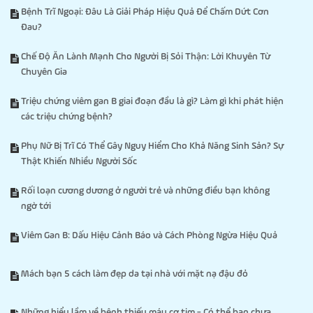
Bệnh Trĩ Ngoại: Đâu Là Giải Pháp Hiệu Quả Để Chấm Dứt Cơn
Đau?
Chế Độ Ăn Lành Mạnh Cho Người Bị Sỏi Thận: Lời Khuyên Từ
Chuyên Gia
Triệu chứng viêm gan B giai đoạn đầu là gì? Làm gì khi phát hiện
các triệu chứng bệnh?
Phụ Nữ Bị Trĩ Có Thể Gây Nguy Hiểm Cho Khả Năng Sinh Sản? Sự
Thật Khiến Nhiều Người Sốc
Rối loạn cương dương ở người trẻ và những điều bạn không
ngờ tới
Viêm Gan B: Dấu Hiệu Cảnh Báo và Cách Phòng Ngừa Hiệu Quả
Mách bạn 5 cách làm đẹp da tại nhà với mặt nạ đậu đỏ
Những hiểu lầm về bệnh thiếu máu cơ tim - Có thể bạn chưa