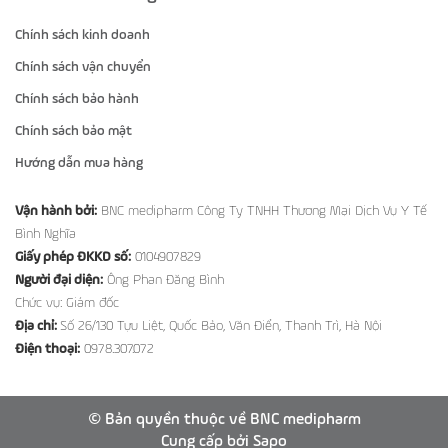
Chính sách kinh doanh
Chính sách vận chuyển
Chính sách bảo hành
Chính sách bảo mật
Hướng dẫn mua hàng
Vận hành bởi:
BNC medipharm Công Ty TNHH Thương Mại Dịch Vụ Y Tế
Bình Nghĩa
Giấy phép ĐKKD số:
0104907829
Người đại diện:
Ông Phan Đăng Bình
Chức vụ: Giám đốc
Địa chỉ:
Số 26/130 Tựu Liệt, Quốc Bảo, Văn Điển, Thanh Trì, Hà Nội
Điện thoại:
0978.307.072
© Bản quyền thuộc về BNC medipharm
Cung cấp bởi
Sapo