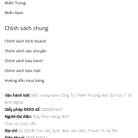
Miền Trung
Miền Nam
Chính sách chung
Chính sách kinh doanh
Chính sách vận chuyển
Chính sách bảo hành
Chính sách bảo mật
Hướng dẫn mua hàng
Vận hành bởi:
BNC medipharm Công Ty TNHH Thương Mại Dịch Vụ Y Tế
Bình Nghĩa
Giấy phép ĐKKD số:
0104907829
Người đại diện:
Ông Phan Đăng Bình
Chức vụ: Giám đốc
Địa chỉ:
Số 26/130 Tựu Liệt, Quốc Bảo, Văn Điển, Thanh Trì, Hà Nội
Điện thoại:
0978.307.072