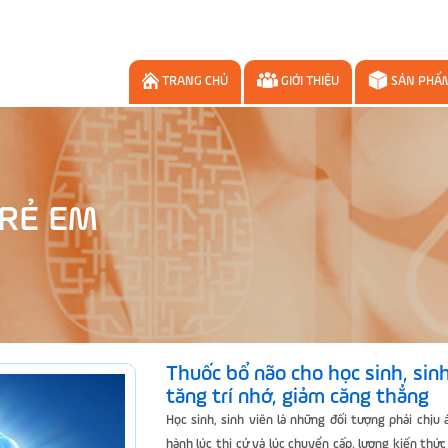
TRANG CHỦ
GIỚI THIỆU
SẢN PHẨ
TRẺ EM
Thuốc bổ não cho học sinh, sin
tăng trí nhớ, giảm căng thẳng
Học sinh, sinh viên là những đối tượng phải chịu 
hành lúc thi cử và lúc chuyển cấp, lượng kiến thứ