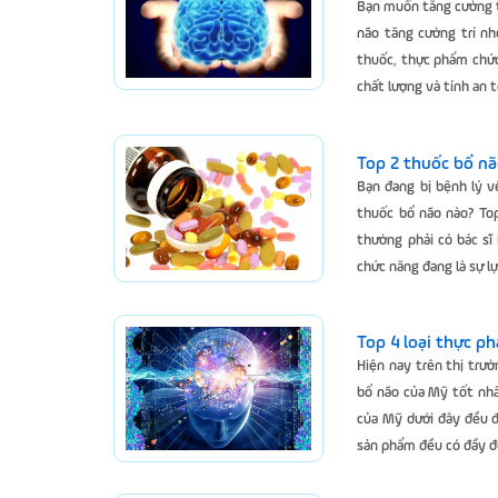
Bạn muốn tăng cường tr
não tăng cường trí nhớ
thuốc, thực phẩm chức
chất lượng và tính an 
Top 2 thuốc bổ nã
Bạn đang bị bệnh lý 
thuốc bổ não nào? To
thường phải có bác s
chức năng đang là sự l
Top 4 loại thực p
Hiện nay trên thị trư
bổ não của Mỹ tốt nh
của Mỹ dưới đây đều đ
sản phẩm đều có đầy đủ