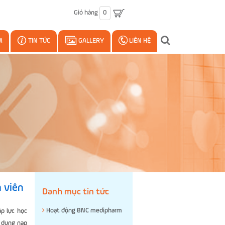
Giỏ hàng
0
M
TIN TỨC
GALLERY
LIÊN HỆ
h viên
Danh mục tin tức
Hoạt động BNC medipharm
áp lực học
c dung nạp