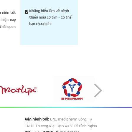
Những hiểu lầm về bệnh
h niên tốt
thiếu máu cơ tim - Có thể
g hiện nay
bạn chưa biết
 thói quen
Vận hành bởi:
BNC medipharm Công Ty
TNHH Thương Mại Dịch Vụ Y Tế Bình Nghĩa