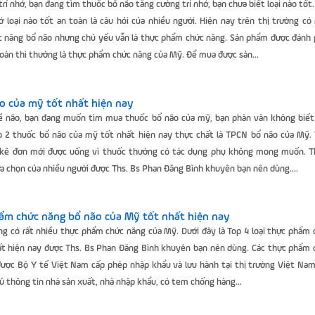
í nhớ, bạn đang tìm thuốc bổ não tăng cường trí nhớ, bạn chưa biết loại nào tốt
 loại nào tốt an toàn là câu hỏi của nhiều người. Hiện nay trên thị trường có 
 năng bổ não nhưng chủ yếu vẫn là thực phẩm chức năng. Sản phẩm được đánh g
toàn thì thường là thực phẩm chức năng của Mỹ. Để mua được sản...
o của mỹ tốt nhất hiện nay
về não, bạn đang muốn tìm mua thuốc bổ não của mỹ, bạn phân vân không biết 
p 2 thuốc bổ não của mỹ tốt nhất hiện nay thực chất là TPCN bổ não của Mỹ. 
ĩ kê đơn mới được uống vì thuốc thường có tác dụng phụ không mong muốn. 
ựa chọn của nhiều người được Ths. Bs Phan Đăng Bình khuyên bạn nên dùng....
hẩm chức năng bổ não của Mỹ tốt nhất hiện nay
ờng có rất nhiều thực phẩm chức năng của Mỹ. Dưới đây là Top 4 loại thực phẩm
ất hiện nay được Ths. Bs Phan Đăng Bình khuyên bạn nên dùng. Các thực phẩm 
ược Bộ Y tế Việt Nam cấp phép nhập khẩu và lưu hành tại thị trường Việt Nam
 thông tin nhà sản xuất, nhà nhập khẩu, có tem chống hàng...