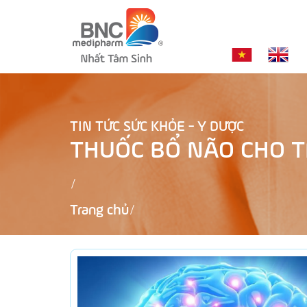
TIN TỨC SỨC KHỎE - Y DƯỢC
THUỐC BỔ NÃO CHO 
Trang chủ