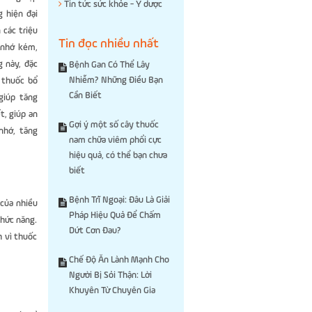
Tin tức sức khỏe - Y dược
g hiện đại
 các triệu
Tin đọc nhiều nhất
 nhớ kém,
g này, đặc
Bệnh Gan Có Thể Lây
Nhiễm? Những Điều Bạn
c thuốc bổ
Cần Biết
 giúp tăng
t, giúp an
Gợi ý một số cây thuốc
nhớ, tăng
nam chữa viêm phổi cực
hiệu quả, có thể bạn chưa
biết
Bệnh Trĩ Ngoại: Đâu Là Giải
 của nhiều
Pháp Hiệu Quả Để Chấm
chức năng.
Dứt Cơn Đau?
h vì thuốc
Chế Độ Ăn Lành Mạnh Cho
Người Bị Sỏi Thận: Lời
Khuyên Từ Chuyên Gia