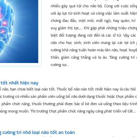
nhiều gây quá tải cho não bộ. Cùng với cuộc sốn
với áp lực từ sinh hoạt và công việc làm xuất hiện
chứng đau đầu, mệt mỏi, mất ngủ, hay quên, trí
suy giảm thị lực,… Khi gặp phải những triệu chứn
biệt đối tượng đang nói đến là các sĩ tử. Vậy cá
não cho học sinh, sinh viên mang lại các lợi ích
cường khả năng tuần hoàn máu lên não, hoạt huyế
thần, giảm căng thẳng và lo âu. Tăng cường trí 
cường sự...
tốt nhất hiện nay
não, bạn chưa biết loại nào tốt. Thuốc bổ não nào tốt nhất hiện nay là câu hỏi
thị trường có nhiều sản phẩm viên uống bổ não dưới dạng thuốc hoặc thực phẩm 
 phẩm chức năng, thuốc thường phải được bác sĩ kê đơn và uống theo liệu trìn
hông mong muốn. Thị trường thực phẩm chức năng ngày càng phát triển về tất...
 cường trí nhớ loại nào tốt an toàn