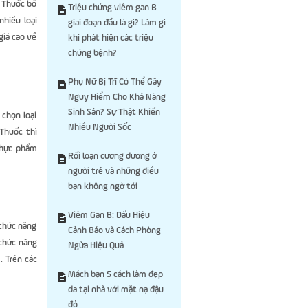
. Thuốc bổ
Triệu chứng viêm gan B
nhiều loại
giai đoạn đầu là gì? Làm gì
iá cao về
khi phát hiện các triệu
chứng bệnh?
Phụ Nữ Bị Trĩ Có Thể Gây
Nguy Hiểm Cho Khả Năng
Sinh Sản? Sự Thật Khiến
chọn loại
Nhiều Người Sốc
Thuốc thì
Thực phẩm
Rối loạn cương dương ở
người trẻ và những điều
bạn không ngờ tới
Viêm Gan B: Dấu Hiệu
 chức năng
Cảnh Báo và Cách Phòng
chức năng
Ngừa Hiệu Quả
. Trên các
Mách bạn 5 cách làm đẹp
da tại nhà với mặt nạ đậu
đỏ