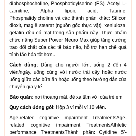
diphosphocholine, Phosphatidylserine (PS), Acetyl L-
carnitine, Alpha lipoic acid, Taurine,
Phosphatidylcholine và các thành phần khác: Silicon
dioxit, magiê stearat (nguồn gốc thực vật), xenluloza,
gelatin đều có mặt trong sản phẩm này. Thực phẩm
chức năng Super Power Neuro Max giúp tăng cường
trao đổi chất của các tế bào não, hỗ trợ hạn chế quá
trình lão hóa tốt hơn..
Cách dùng:
Dùng cho người lớn, uống 2 đến 4
viên/ngày, uống cùng với nước trái cây hoặc nước
uống giữa các bữa ăn hoặc uống theo hướng dẫn của
chuyên gia y tế.
Bảo quản:
nơi thoáng mát, để xa tầm với của trẻ em
Quy cách đóng gói:
Hộp 3 vỉ mỗi vỉ 10 viên.
Age-related cognitive impairment TreatmentsAge-
related cognitive impairment TreatmentsAthletic
performance TreatmentsThành phần: Cytidine 5’-