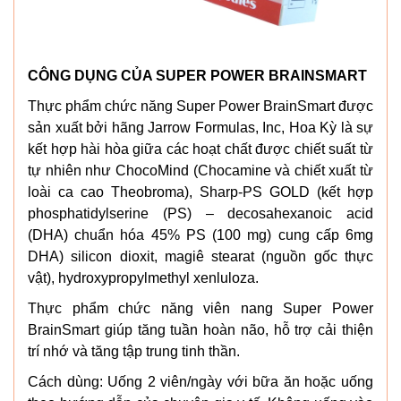
CÔNG DỤNG CỦA SUPER POWER BRAINSMART
Thực phẩm chức năng Super Power BrainSmart được
sản xuất bởi hãng Jarrow Formulas, Inc, Hoa Kỳ là sự
kết hợp hài hòa giữa các hoạt chất được chiết suất từ
tự nhiên như ChocoMind (Chocamine và chiết xuất từ
loài ca cao Theobroma), Sharp-PS GOLD (kết hợp
phosphatidylserine (PS) – decosahexanoic acid
(DHA) chuẩn hóa 45% PS (100 mg) cung cấp 6mg
DHA) silicon dioxit, magiê stearat (nguồn gốc thực
vật), hydroxypropylmethyl xenluloza.
Thực phẩm chức năng viên nang Super Power
BrainSmart giúp tăng tuần hoàn não, hỗ trợ cải thiện
trí nhớ và tăng tập trung tinh thần.
Cách dùng: Uống 2 viên/ngày với bữa ăn hoặc uống