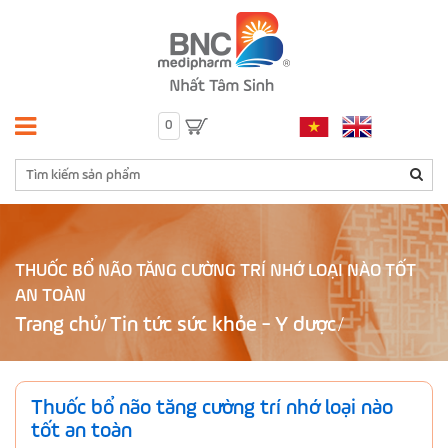
0
THUỐC BỔ NÃO TĂNG CƯỜNG TRÍ NHỚ LOẠI NÀO TỐT
AN TOÀN
Trang chủ
Tin tức sức khỏe - Y dược
/
Thuốc bổ não tăng cường trí nhớ loại nào
tốt an toàn