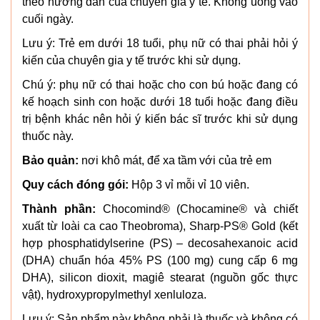
theo hướng dẫn của chuyên gia y tế. Không uống vào
cuối ngày.
Lưu ý: Trẻ em dưới 18 tuổi, phụ nữ có thai phải hỏi ý
kiến của chuyên gia y tế trước khi sử dụng.
Chú ý: phụ nữ có thai hoặc cho con bú hoặc đang có
kế hoạch sinh con hoặc dưới 18 tuổi hoặc đang điều
trị bệnh khác nên hỏi ý kiến bác sĩ trước khi sử dụng
thuốc này.
Bảo quản:
nơi khô mát, để xa tầm với của trẻ em
Quy cách đóng gói:
Hộp 3 vỉ mỗi vỉ 10 viên.
Thành phần:
Chocomind® (Chocamine® và chiết
xuất từ loài ca cao Theobroma), Sharp-PS® Gold (kết
hợp phosphatidylserine (PS) – decosahexanoic acid
(DHA) chuẩn hóa 45% PS (100 mg) cung cấp 6 mg
DHA), silicon dioxit, magiê stearat (nguồn gốc thực
vật), hydroxypropylmethyl xenluloza.
Lưu ý: Sản phẩm này không phải là thuốc và không có