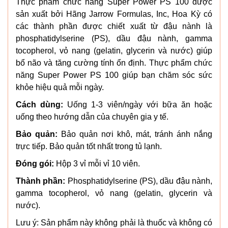
Thực phẩm chức năng Super Power PS 100 được
sản xuất bởi Hãng Jarrow Formulas, Inc, Hoa Kỳ có
các thành phần được chiết xuất từ ​​đậu nành là
phosphatidylserine (PS), dầu đậu nành, gamma
tocopherol, vỏ nang (gelatin, glycerin và nước) giúp
bổ não và tăng cường tính ổn định. Thực phẩm chức
năng Super Power PS 100 giúp bạn chăm sóc sức
khỏe hiệu quả mỗi ngày.
Cách dùng:
Uống 1-3 viên/ngày với bữa ăn hoặc
uống theo hướng dẫn của chuyên gia y tế.
Bảo quản:
Bảo quản nơi khô, mát, tránh ánh nắng
trực tiếp. Bảo quản tốt nhất trong tủ lạnh.
Đóng gói:
Hộp 3 vỉ mỗi vỉ 10 viên.
Thành phần:
Phosphatidylserine (PS), dầu đậu nành,
gamma tocopherol, vỏ nang (gelatin, glycerin và
nước).
Lưu ý: Sản phẩm này không phải là thuốc và không có