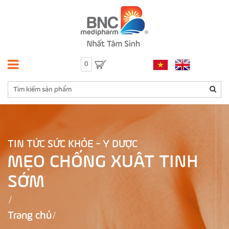
0
TIN TỨC SỨC KHỎE - Y DƯỢC
MẸO CHỐNG XUÂT TINH
SỚM
Trang chủ