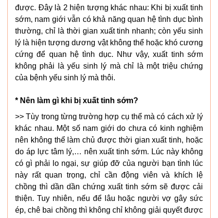
được. Đây là 2 hiện tượng khác nhau: Khi bị xuất tinh
sớm, nam giới vẫn có khả năng quan hệ tình dục bình
thường, chỉ là thời gian xuất tinh nhanh; còn yếu sinh
lý là hiện tượng dương vật không thể hoặc khó cương
cứng để quan hệ tình dục. Như vậy, xuất tinh sớm
không phải là yếu sinh lý mà chỉ là một triệu chứng
của bệnh yếu sinh lý mà thôi.
* Nên làm gì khi bị xuất tinh sớm?
>> Tùy trong từng trường hợp cụ thể mà có cách xử lý
khác nhau. Một số nam giới do chưa có kinh nghiệm
nên không thể làm chủ được thời gian xuất tinh, hoặc
do áp lực tâm lý,… nên xuất tinh sớm. Lúc này không
có gì phải lo ngại, sự giúp đỡ của người bạn tình lúc
này rất quan trọng, chỉ cần động viên và khích lệ
chồng thì dần dần chứng xuất tinh sớm sẽ được cải
thiện. Tuy nhiên, nếu để lâu hoặc người vợ gây sức
ép, chê bai chồng thì không chỉ không giải quyết được