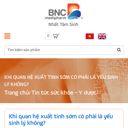
0
KHI QUAN HỆ XUẤT TINH SỚM CÓ PHẢI LÀ YẾU SINH
LÝ KHÔNG?
Trang chủ
Tin tức sức khỏe - Y dược
/
Khi quan hệ xuất tinh sớm có phải là yếu
sinh lý không?