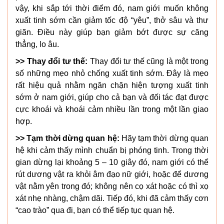
vậy, khi sắp tới thời điểm đó, nam giới muốn không
xuất tinh sớm cần giảm tốc độ “yêu”, thở sâu và thư
giãn. Điều này giúp bạn giảm bớt được sự căng
thẳng, lo âu.
>> Thay đổi tư thế:
Thay đổi tư thế cũng là một trong
số những mẹo nhỏ chống xuất tinh sớm. Đây là mẹo
rất hiệu quả nhằm ngăn chặn hiện tượng xuất tinh
sớm ở nam giới, giúp cho cả bạn và đối tác đạt được
cực khoái và khoái cảm nhiều lần trong một lần giao
hợp.
>> Tạm thời dừng quan hệ:
Hãy tạm thời dừng quan
hệ khi cảm thấy mình chuẩn bị phóng tinh. Trong thời
gian dừng lại khoảng 5 – 10 giây đó, nam giới có thể
rút dương vật ra khỏi âm đạo nữ giới, hoặc để dương
vật nằm yên trong đó; không nên cọ xát hoặc có thì xọ
xát nhẹ nhàng, chậm dãi. Tiếp đó, khi đã cảm thấy cơn
“cao trào” qua đi, bạn có thể tiếp tục quan hệ.