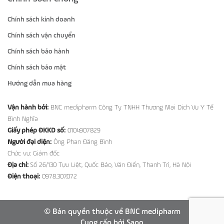
Chính sách kinh doanh
Chính sách vận chuyển
Chính sách bảo hành
Chính sách bảo mật
Hướng dẫn mua hàng
Vận hành bởi:
BNC medipharm Công Ty TNHH Thương Mại Dịch Vụ Y Tế
Bình Nghĩa
Giấy phép ĐKKD số:
0104907829
Người đại diện:
Ông Phan Đăng Bình
Chức vụ: Giám đốc
Địa chỉ:
Số 26/130 Tựu Liệt, Quốc Bảo, Văn Điển, Thanh Trì, Hà Nội
Điện thoại:
0978.307.072
© Bản quyền thuộc về BNC medipharm
Cung cấp bởi
Sapo