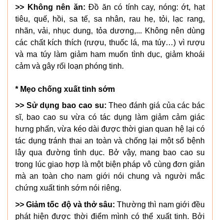
>> Không nên ăn:
Đồ ăn có tính cay, nóng: ớt, hạt
tiêu, quế, hồi, sa tế, sa nhân, rau hẹ, tỏi, lạc rang,
nhãn, vải, nhục dung, tỏa dương,... Không nên dùng
các chất kích thích (rượu, thuốc lá, ma túy…) vì rượu
và ma túy làm giảm ham muốn tình dục, giảm khoái
cảm và gây rối loạn phóng tinh.
* Mẹo chống xuất tinh sớm
>> Sử dụng bao cao su:
Theo đánh giá của các bác
sĩ, bao cao su vừa có tác dụng làm giảm cảm giác
hưng phấn, vừa kéo dài được thời gian quan hệ lại có
tác dụng tránh thai an toàn và chống lại một số bệnh
lây qua đường tình dục. Bở vậy, mang bao cao su
trong lúc giao hợp là một biện pháp vô cùng đơn giản
mà an toàn cho nam giới nói chung và người mắc
chứng xuất tinh sớm nói riêng.
>> Giảm tốc độ và thở sâu:
Thường thì nam giới đều
phát hiện được thời điểm mình có thể xuất tinh. Bởi