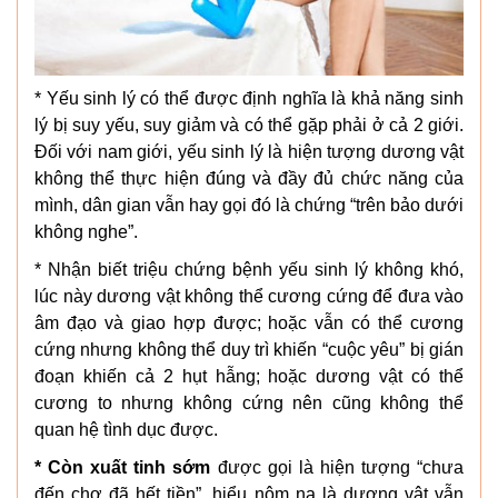
* Yếu sinh lý có thể được định nghĩa là khả năng sinh
lý bị suy yếu, suy giảm và có thể gặp phải ở cả 2 giới.
Đối với nam giới, yếu sinh lý là hiện tượng dương vật
không thể thực hiện đúng và đầy đủ chức năng của
mình, dân gian vẫn hay gọi đó là chứng “trên bảo dưới
không nghe”.
* Nhận biết triệu chứng bệnh yếu sinh lý không khó,
lúc này dương vật không thể cương cứng để đưa vào
âm đạo và giao hợp được; hoặc vẫn có thể cương
cứng nhưng không thể duy trì khiến “cuộc yêu” bị gián
đoạn khiến cả 2 hụt hẫng; hoặc dương vật có thể
cương to nhưng không cứng nên cũng không thể
quan hệ tình dục được.
* Còn xuất tinh sớm
được gọi là hiện tượng “chưa
đến chợ đã hết tiền”, hiểu nôm na là dương vật vẫn