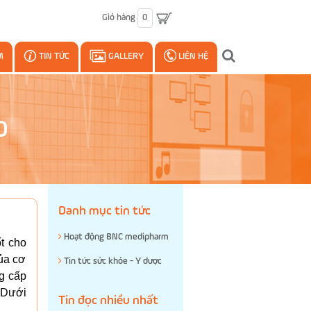
Giỏ hàng
0
M
TIN TỨC
GALLERY
LIÊN HỆ
O
Danh mục tin tức
Hoạt động BNC medipharm
t cho
của cơ
Tin tức sức khỏe - Y dược
ng cấp
 Dưới
Tin đọc nhiều nhất