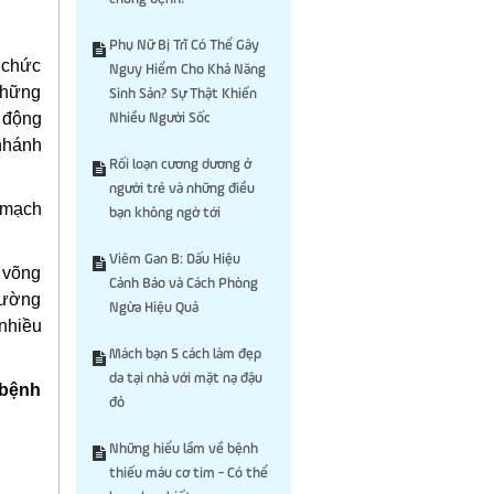
Phụ Nữ Bị Trĩ Có Thể Gây
 chức
Nguy Hiểm Cho Khả Năng
những
Sinh Sản? Sự Thật Khiến
 động
Nhiều Người Sốc
nhánh
Rối loạn cương dương ở
người trẻ và những điều
 mạch
bạn không ngờ tới
Viêm Gan B: Dấu Hiệu
 võng
Cảnh Báo và Cách Phòng
hường
Ngừa Hiệu Quả
 nhiều
Mách bạn 5 cách làm đẹp
da tại nhà với mặt nạ đậu
 bệnh
đỏ
Những hiểu lầm về bệnh
thiếu máu cơ tim - Có thể