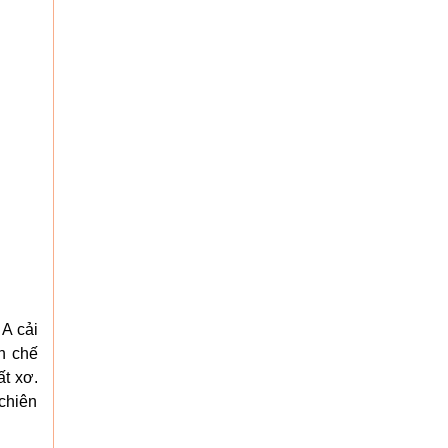
 A cải
ạn chế
ất xơ.
chiên