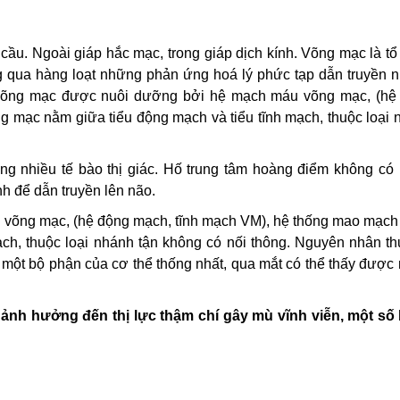
u. Ngoài giáp hắc mạc, trong giáp dịch kính. Võng mạc là tổ
ng qua hàng loạt những phản ứng hoá lý phức tạp dẫn truyền 
o. Võng mạc được nuôi dưỡng bởi hệ mạch máu võng mạc, (hệ
 mạc nằm giữa tiểu động mạch và tiểu tĩnh mạch, thuộc loại 
ung nhiều tế bào thị giác. Hố trung tâm hoàng điểm không có
inh để dẫn truyền lên não.
võng mạc, (hệ động mạch, tĩnh mạch VM), hệ thống mao mạch
ạch, thuộc loại nhánh tận không có nối thông. Nguyên nhân t
à một bộ phận của cơ thể thống nhất, qua mắt có thể thấy được
 ảnh hưởng đến thị lực thậm chí gây mù vĩnh viễn, một số