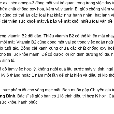
axit béo omega-3 đóng một vai trò quan trọng trong việc duy t
chứa chất chống oxy hoá, kẽm và vitamin E, giúp chống viêm 
 cũng có thể ăn các loại hạt khác như hạnh nhân, hạt lanh v
 cải thiện sức khoẻ mắt và bảo vệ mắt khỏi nhiều loại vấn đề 
ng vitamin B2 dồi dào. Thiếu vitamin B2 có thể khiến mắt nhạ
 mỏi mắt. Vitamin B2 cũng đóng một vai trò trong việc ngăn ng
ể do tuổi tác. Bông cải xanh cũng chứa các chất chống oxy h
ết cho thị lực khỏe mạnh. Để có được lợi ích dinh dưỡng tối đa, 
 sinh tố.
độ làm việc hợp lý, không ngồi quá lâu trước máy vi tính, ngủ
kỳ 6 tháng hoặc 1 năm một lần để phát hiện và điều trị kịp th
ng thực phẩm tốt cho võng mạc mắt. Bạn muốn gặp Chuyên gia t
ăng Bình
. Bác sĩ sẽ giúp bạn có 1 lộ trình điều trị hợp lý hơn. 
 sức khỏe, hạnh phúc !