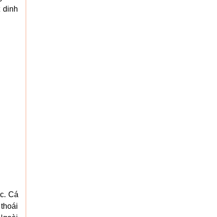
t dinh
c. Cá
thoái