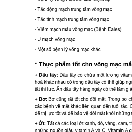
- Tắc động mạch trung tâm võng mạc
- Tắc tĩnh mạch trung tâm võng mạc
- Viêm mạch máu võng mạc (Bệnh Eales)
- U mạch võng mạc
- Một số bệnh lý võng mạc khác
* Thực phẩm tốt cho võng mạc mắ
+ Dâu tây:
Dâu tây có chứa một lượng vitami
hoá khác nhau có trong dâu tây có thể giúp n
tật thị lực. Ăn dâu tây hàng ngày có thể làm g
+ Bơ:
Bơ cũng rất tốt cho đôi mắt. Trong bơ c
các bệnh về mắt khác liên quan đến tuổi tác. 
để thị lực tốt và để bảo vệ đôi mắt khỏi những
+ Ớt:
Tất cả các loại ớt xanh, đỏ, vàng, cam, t
những nguồn giàu vitamin A và C. Vitamin A giú