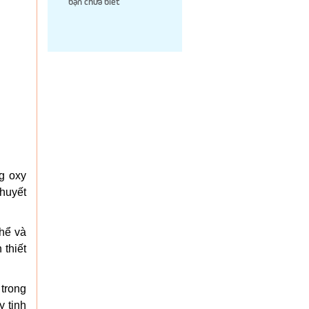
bạn chưa biết
g oxy
khuyết
thể và
 thiết
 trong
y tinh