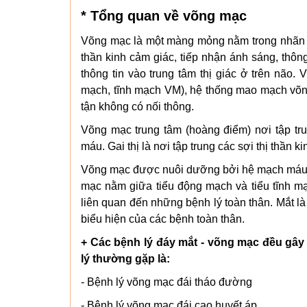
* Tổng quan về võng mạc
Võng mạc là một màng mỏng nằm trong nhãn cầ
thần kinh cảm giác, tiếp nhận ánh sáng, thô
thông tin vào trung tâm thị giác ở trên nã
mạch, tĩnh mạch VM), hệ thống mao mạch võng
tận không có nối thông.
Võng mạc trung tâm (hoàng điểm) nơi tập tr
máu. Gai thị là nơi tập trung các sợi thị thần k
Võng mạc được nuôi dưỡng bởi hệ mạch máu 
mạc nằm giữa tiểu động mạch và tiểu tĩnh m
liên quan đến những bệnh lý toàn thân. Mắt l
biểu hiện của các bệnh toàn thân.
+ Các bệnh lý đáy mắt - võng mạc đều gây
lý thường gặp là:
- Bệnh lý võng mạc đái tháo đường
- Bệnh lý võng mạc đái cao huyết áp