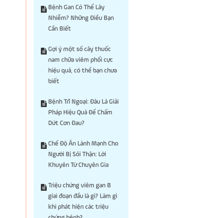
Bệnh Gan Có Thể Lây
Nhiễm? Những Điều Bạn
Cần Biết
Gợi ý một số cây thuốc
nam chữa viêm phổi cực
hiệu quả, có thể bạn chưa
biết
Bệnh Trĩ Ngoại: Đâu Là Giải
Pháp Hiệu Quả Để Chấm
Dứt Cơn Đau?
Chế Độ Ăn Lành Mạnh Cho
Người Bị Sỏi Thận: Lời
Khuyên Từ Chuyên Gia
Triệu chứng viêm gan B
giai đoạn đầu là gì? Làm gì
khi phát hiện các triệu
chứng bệnh?