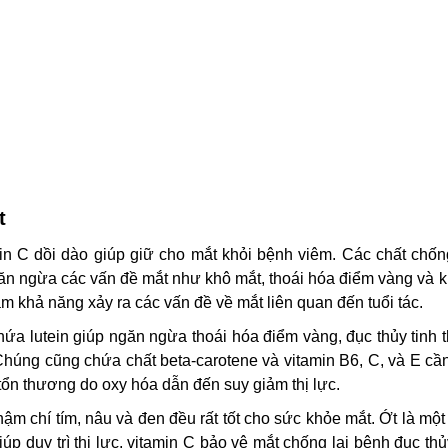
t
n C dồi dào giúp giữ cho mắt khỏi bệnh viêm. Các chất chốn
găn ngừa các vấn đề mắt như khô mắt, thoái hóa điểm vàng và 
iảm khả năng xảy ra các vấn đề về mắt liên quan đến tuổi tác.
hứa lutein giúp ngăn ngừa thoái hóa điểm vàng, đục thủy tinh 
Chúng cũng chứa chất beta-carotene và vitamin B6, C, và E cần
 tổn thương do oxy hóa dẫn đến suy giảm thị lực.
hậm chí tím, nâu và đen đều rất tốt cho sức khỏe mắt. Ớt là một
p duy trì thị lực, vitamin C bảo vệ mắt chống lại bệnh đục thủ