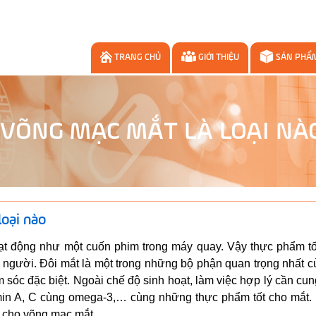
TRANG CHỦ
GIỚI THIỆU
SẢN PHẨ
VÕNG MẠC MẮT LÀ LOẠI NÀ
oại nào
ạt động như một cuốn phim trong máy quay. Vậy thực phẩm tố
u người. Đôi mắt là một trong những bộ phận quan trọng nhất 
 sóc đặc biệt. Ngoài chế độ sinh hoạt, làm việc hợp lý cần cu
min A, C cùng omega-3,… cùng những thực phẩm tốt cho mắt.
t cho võng mạc mắt.