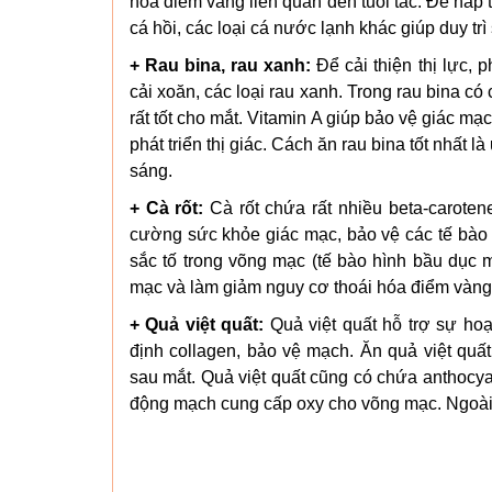
hóa điểm vàng liên quan đến tuổi tác. Để hấp 
cá hồi, các loại cá nước lạnh khác giúp duy trì
+ Rau bina, rau xanh:
Để cải thiện thị lực, 
cải xoăn, các loại rau xanh. Trong rau bina c
rất tốt cho mắt. Vitamin A giúp bảo vệ giác mạ
phát triển thị giác. Cách ăn rau bina tốt nhất
sáng.
+ Cà rốt:
Cà rốt chứa rất nhiều beta-caroten
cường sức khỏe giác mạc, bảo vệ các tế bào t
sắc tố trong võng mạc (tế bào hình bầu dục
mạc và làm giảm nguy cơ thoái hóa điểm vàng. 
+ Quả việt quất:
Quả việt quất hỗ trợ sự ho
định collagen, bảo vệ mạch. Ăn quả việt qu
sau mắt. Quả việt quất cũng có chứa anthocy
động mạch cung cấp oxy cho võng mạc. Ngoài q