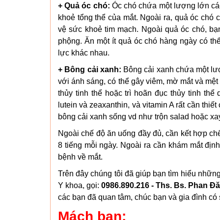
+ Quả óc chó:
Óc chó chứa một lượng lớn các 
khoẻ tổng thể của mắt. Ngoài ra, quả óc chó 
vệ sức khoẻ tim mạch. Ngoài quả óc chó, bạn
phộng. Ăn một ít quả óc chó hàng ngày có thể
lực khác nhau.
+ Bông cải xanh:
Bông cải xanh chứa một lượ
với ánh sáng, có thể gây viêm, mờ mắt và mệt
thủy tinh thể hoặc trì hoãn đục thủy tinh th
lutein và zeaxanthin, và vitamin A rất cần thi
bông cải xanh sống vd như trộn salad hoặc xay
Ngoài chế độ ăn uống đầy đủ, cần kết hợp chế 
8 tiếng mỗi ngày. Ngoài ra cần khám mắt định 
bệnh về mắt.
Trên đây chúng tôi đã giúp bạn tìm hiểu nhữ
Y khoa, gọi:
0986.890.216 - Ths. Bs. Phan Đ
các bạn đã quan tâm, chúc bạn và gia đình có
Mách bạn: