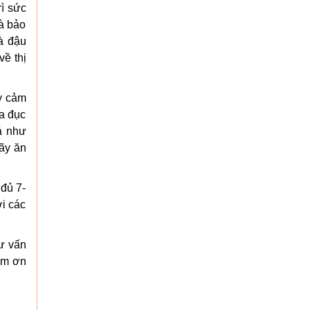
rì sức
và bảo
à đậu
về thị
y cảm
ừa đục
oá như
hãy ăn
 đủ 7-
ời các
ư vấn
Cảm ơn