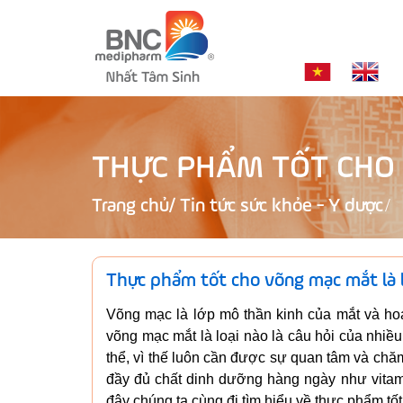
THỰC PHẨM TỐT CHO 
Trang chủ
/
Tin tức sức khỏe - Y dược
Thực phẩm tốt cho võng mạc mắt là l
Võng mạc là lớp mô thần kinh của mắt và ho
võng mạc mắt là loại nào là câu hỏi của nhiề
thể, vì thế luôn cần được sự quan tâm và chăm
đầy đủ chất dinh dưỡng hàng ngày như vita
đây chúng ta cùng đi tìm hiểu về thực phẩm tố