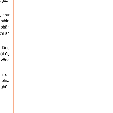
 Ngoài
c, như
anthin
p phần
khi ăn
 tăng
mật độ
 võng
m, ổn
 phía
nghẽn
.