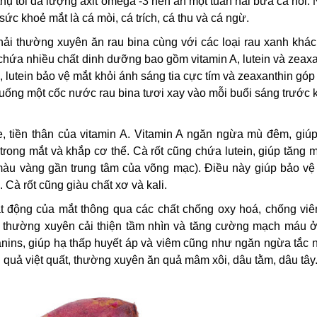
thụ tối đa lượng axit omega -3 nên ăn một tuần hai bữa cá hồi.
 sức khoẻ mắt là cá mòi, cá trích, cá thu và cá ngừ.
phải thường xuyên ăn rau bina cùng với các loại rau xanh khá
ó chứa nhiều chất dinh dưỡng bao gồm vitamin A, lutein và zeax
c, lutein bảo vệ mắt khỏi ánh sáng tia cực tím và zeaxanthin gó
 là uống một cốc nước rau bina tươi xay vào mỗi buổi sáng trước 
e, tiền thân của vitamin A. Vitamin A ngăn ngừa mù đêm, giúp
rong mắt và khắp cơ thể. Cà rốt cũng chứa lutein, giúp tăng 
 màu vàng gần trung tâm của võng mạc). Điều này giúp bảo vệ
Cà rốt cũng giàu chất xơ và kali.
ạt động của mắt thông qua các chất chống oxy hoá, chống viê
ất thường xuyên cải thiện tầm nhìn và tăng cường mạch máu ở
anins, giúp hạ thấp huyết áp và viêm cũng như ngăn ngừa tắc 
uả việt quất, thường xuyên ăn quả mâm xôi, dâu tằm, dâu tây