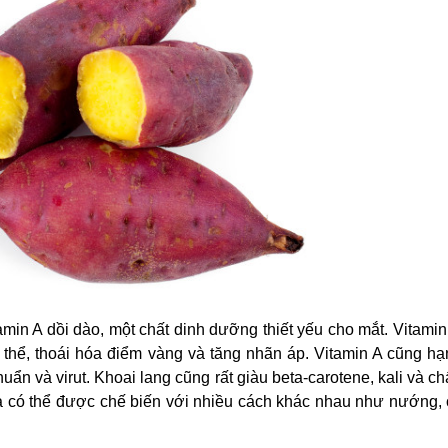
in A dồi dào, một chất dinh dưỡng thiết yếu cho mắt. Vitamin
h thể, thoái hóa điểm vàng và tăng nhãn áp. Vitamin A cũng h
uẩn và virut. Khoai lang cũng rất giàu beta-carotene, kali và ch
à có thể được chế biến với nhiều cách khác nhau như nướng, 