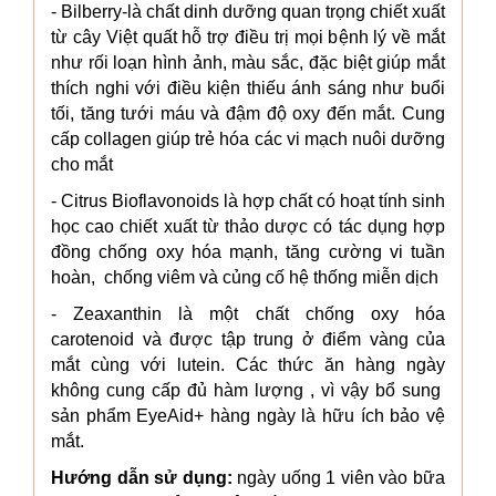
- Bilberry-là chất dinh dưỡng quan trọng chiết xuất
từ cây Việt quất hỗ trợ điều trị mọi bệnh lý về mắt
như rối loạn hình ảnh, màu sắc, đặc biệt giúp mắt
thích nghi với điều kiện thiếu ánh sáng như buổi
tối, tăng tưới máu và đậm độ oxy đến mắt. Cung
cấp collagen giúp trẻ hóa các vi mạch nuôi dưỡng
cho mắt
- Citrus Bioflavonoids là hợp chất có hoạt tính sinh
học cao chiết xuất từ thảo dược có tác dụng hợp
đồng chống oxy hóa mạnh, tăng cường vi tuần
hoàn, chống viêm và củng cố hệ thống miễn dịch
- Zeaxanthin là một chất chống oxy hóa
carotenoid và được tập trung ở điểm vàng của
mắt cùng với lutein. Các thức ăn hàng ngày
không cung cấp đủ hàm lượng , vì vậy bổ sung
sản phẩm EyeAid+ hàng ngày là hữu ích bảo vệ
mắt.
Hướng dẫn sử dụng:
ngày uống 1 viên vào bữa