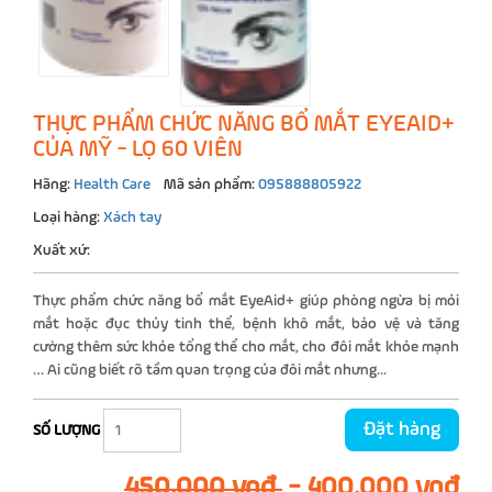
THỰC PHẨM CHỨC NĂNG BỔ MẮT EYEAID+
CỦA MỸ - LỌ 60 VIÊN
Hãng:
Health Care
Mã sản phẩm:
095888805922
Loại hàng:
Xách tay
Xuất xứ:
Thực phẩm chức năng bổ mắt EyeAid+ giúp phòng ngừa bị mỏi
mắt hoặc đục thủy tinh thể, bệnh khô mắt, bảo vệ và tăng
cường thêm sức khỏe tổng thể cho mắt, cho đôi mắt khỏe mạnh
… Ai cũng biết rõ tầm quan trọng của đôi mắt nhưng...
Đặt hàng
SỐ LƯỢNG
450.000 vnđ
-
400.000 vnđ