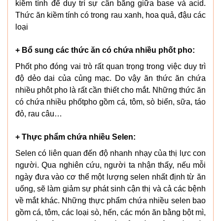
kiềm tính để duy trì sự cân bằng giữa base và acid.
Thức ăn kiềm tính có trong rau xanh, hoa quả, đậu các
loại
+ Bổ sung các thức ăn có chứa nhiều phốt pho:
Phốt pho đóng vai trò rất quan trọng trong việc duy trì
độ dẻo dai của củng mạc. Do vậy ăn thức ăn chứa
nhiều phôt pho là rất cần thiết cho mắt. Những thức ăn
có chứa nhiều phốtpho gồm cá, tôm, sò biển, sữa, táo
đỏ, rau câu…
+ Thực phẩm chứa nhiều Selen:
Selen có liên quan đến độ nhanh nhạy của thị lực con
người. Qua nghiên cứu, người ta nhận thấy, nếu mỗi
ngày đưa vào cơ thể một lượng selen nhất định từ ăn
uống, sẽ làm giảm sự phát sinh cận thị và cả các bệnh
về mắt khác. Những thực phẩm chứa nhiều selen bao
gồm cá, tôm, các loại sò, hến, các món ăn bằng bột mì,