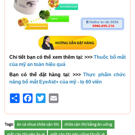
Chi tiết bạn có thể xem thêm tại: >>>
Thuốc bổ mắt
của mỹ an toàn hiệu quả
Bạn có thể đặt hàng tại: >>>
Thực phẩm chức
năng bổ mắt EyeAid+ của mỹ - lọ 60 viên
Share
Facebook
Twitter
Email
Tags:
ăn cà chua chữa cận thị
chữa cận thị bằng ăn uống
mắt cận thị nên ăn gì
mắt cận thị nên uống thuốc gì