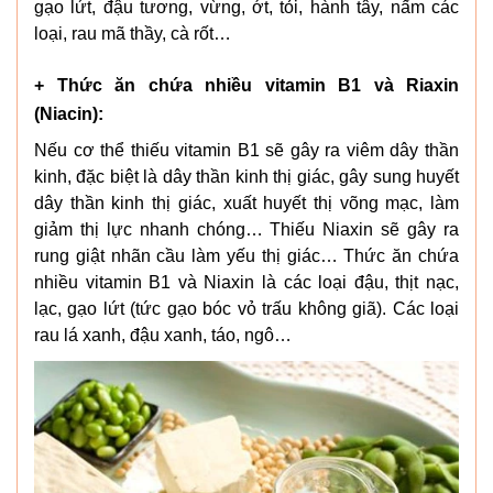
gạo lứt, đậu tương, vừng, ớt, tỏi, hành tây, nấm các
loại, rau mã thầy, cà rốt…
+ Thức ăn chứa nhiều vitamin B1 và Riaxin
(Niacin):
Nếu cơ thể thiếu vitamin B1 sẽ gây ra viêm dây thần
kinh, đặc biệt là dây thần kinh thị giác, gây sung huyết
dây thần kinh thị giác, xuất huyết thị võng mạc, làm
giảm thị lực nhanh chóng… Thiếu Niaxin sẽ gây ra
rung giật nhãn cầu làm yếu thị giác… Thức ăn chứa
nhiều vitamin B1 và Niaxin là các loại đậu, thịt nạc,
lạc, gạo lứt (tức gạo bóc vỏ trấu không giã). Các loại
rau lá xanh, đậu xanh, táo, ngô…