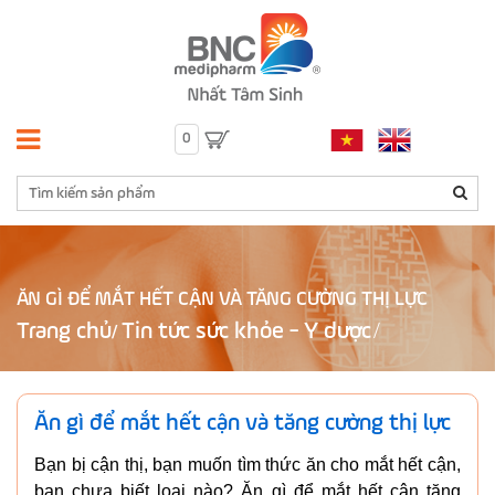
0
ĂN GÌ ĐỂ MẮT HẾT CẬN VÀ TĂNG CƯỜNG THỊ LỰC
Trang chủ
Tin tức sức khỏe - Y dược
/
Ăn gì để mắt hết cận và tăng cường thị lực
Bạn bị cận thị, bạn muốn tìm thức ăn cho mắt hết cận,
bạn chưa biết loại nào? Ăn gì để mắt hết cận tăng