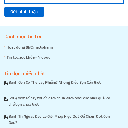
Gửi bình luận
Danh mục tin tức
Hoạt động BNC medipharm
Tin tức sức khỏe - Y dược
Tin đọc nhiều nhất
Bệnh Gan Có Thể Lây Nhiễm? Những Điều Bạn Cần Biết
Gợi ý một số cây thuốc nam chữa viêm phổi cực hiệu quả, có
thể bạn chưa biết
Bệnh Trĩ Ngoại: Đâu Là Giải Pháp Hiệu Quả Để Chấm Dứt Cơn
Đau?