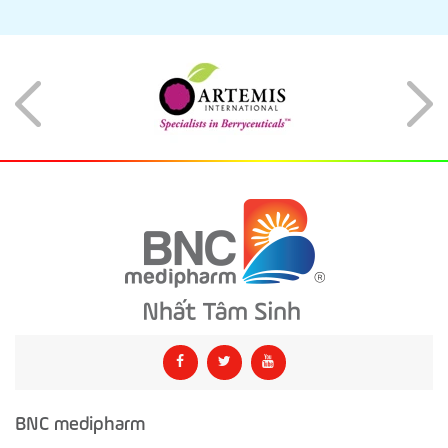
BNC medipharm