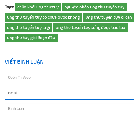
Tags:
chữa khỏi ung thư tụy
nguyên nhân ung thư tuyến tụy
ung thư tuyến tụy có chữa được không
ung thư tuyến tụy di căn
ung thư tuyến tụy là gì
ung thư tuyến tụy sống được bao lâu
ung thư tụy giai đoạn đầu
VIẾT BÌNH LUẬN