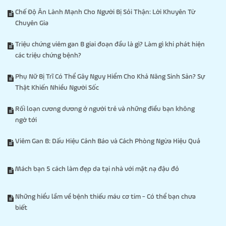
Chế Độ Ăn Lành Mạnh Cho Người Bị Sỏi Thận: Lời Khuyên Từ
Chuyên Gia
Triệu chứng viêm gan B giai đoạn đầu là gì? Làm gì khi phát hiện
các triệu chứng bệnh?
Phụ Nữ Bị Trĩ Có Thể Gây Nguy Hiểm Cho Khả Năng Sinh Sản? Sự
Thật Khiến Nhiều Người Sốc
Rối loạn cương dương ở người trẻ và những điều bạn không
ngờ tới
Viêm Gan B: Dấu Hiệu Cảnh Báo và Cách Phòng Ngừa Hiệu Quả
Mách bạn 5 cách làm đẹp da tại nhà với mặt nạ đậu đỏ
Những hiểu lầm về bệnh thiếu máu cơ tim - Có thể bạn chưa
biết