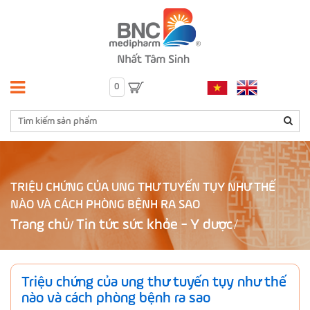
0
TRIỆU CHỨNG CỦA UNG THƯ TUYẾN TỤY NHƯ THẾ
NÀO VÀ CÁCH PHÒNG BỆNH RA SAO
Trang chủ
Tin tức sức khỏe - Y dược
/
Triệu chứng của ung thư tuyến tụy như thế
nào và cách phòng bệnh ra sao