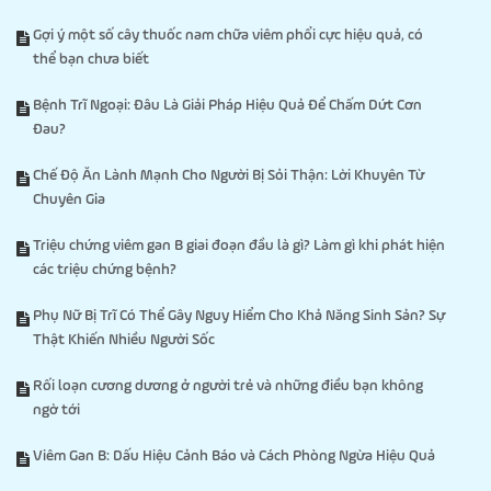
Gợi ý một số cây thuốc nam chữa viêm phổi cực hiệu quả, có
thể bạn chưa biết
Bệnh Trĩ Ngoại: Đâu Là Giải Pháp Hiệu Quả Để Chấm Dứt Cơn
Đau?
Chế Độ Ăn Lành Mạnh Cho Người Bị Sỏi Thận: Lời Khuyên Từ
Chuyên Gia
Triệu chứng viêm gan B giai đoạn đầu là gì? Làm gì khi phát hiện
các triệu chứng bệnh?
Phụ Nữ Bị Trĩ Có Thể Gây Nguy Hiểm Cho Khả Năng Sinh Sản? Sự
Thật Khiến Nhiều Người Sốc
Rối loạn cương dương ở người trẻ và những điều bạn không
ngờ tới
Viêm Gan B: Dấu Hiệu Cảnh Báo và Cách Phòng Ngừa Hiệu Quả