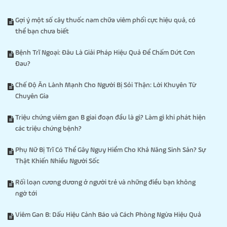
Gợi ý một số cây thuốc nam chữa viêm phổi cực hiệu quả, có
thể bạn chưa biết
Bệnh Trĩ Ngoại: Đâu Là Giải Pháp Hiệu Quả Để Chấm Dứt Cơn
Đau?
Chế Độ Ăn Lành Mạnh Cho Người Bị Sỏi Thận: Lời Khuyên Từ
Chuyên Gia
Triệu chứng viêm gan B giai đoạn đầu là gì? Làm gì khi phát hiện
các triệu chứng bệnh?
Phụ Nữ Bị Trĩ Có Thể Gây Nguy Hiểm Cho Khả Năng Sinh Sản? Sự
Thật Khiến Nhiều Người Sốc
Rối loạn cương dương ở người trẻ và những điều bạn không
ngờ tới
Viêm Gan B: Dấu Hiệu Cảnh Báo và Cách Phòng Ngừa Hiệu Quả