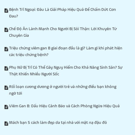
Bệnh Trĩ Ngoại: Đâu Là Giải Pháp Hiệu Quả Để Chấm Dứt Cơn
Đau?
Chế Độ Ăn Lành Mạnh Cho Người Bị Sỏi Thận: Lời Khuyên Từ
Chuyên Gia
Triệu chứng viêm gan B giai đoạn đầu là gì? Làm gì khi phát hiện
các triệu chứng bệnh?
Phụ Nữ Bị Trĩ Có Thể Gây Nguy Hiểm Cho Khả Năng Sinh Sản? Sự
Thật Khiến Nhiều Người Sốc
Rối loạn cương dương ở người trẻ và những điều bạn không
ngờ tới
Viêm Gan B: Dấu Hiệu Cảnh Báo và Cách Phòng Ngừa Hiệu Quả
Mách bạn 5 cách làm đẹp da tại nhà với mặt nạ đậu đỏ