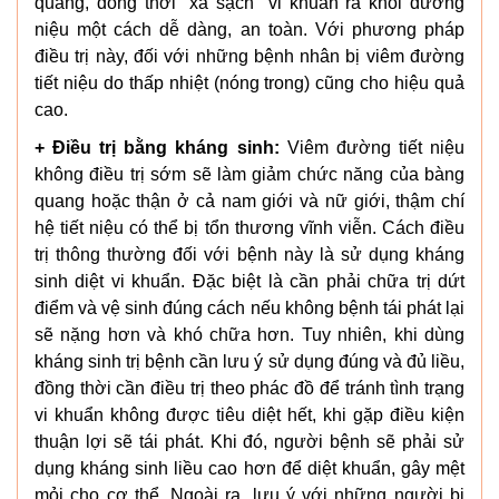
quang, đồng thời "xả sạch" vi khuẩn ra khỏi đường
niệu một cách dễ dàng, an toàn. Với phương pháp
điều trị này, đối với những bệnh nhân bị viêm đường
tiết niệu do thấp nhiệt (nóng trong) cũng cho hiệu quả
cao.
+ Điều trị bằng kháng sinh:
Viêm đường tiết niệu
không điều trị sớm sẽ làm giảm chức năng của bàng
quang hoặc thận ở cả nam giới và nữ giới, thậm chí
hệ tiết niệu có thể bị tổn thương vĩnh viễn. Cách điều
trị thông thường đối với bệnh này là sử dụng kháng
sinh diệt vi khuẩn. Đặc biệt là cần phải chữa trị dứt
điểm và vệ sinh đúng cách nếu không bệnh tái phát lại
sẽ nặng hơn và khó chữa hơn. Tuy nhiên, khi dùng
kháng sinh trị bệnh cần lưu ý sử dụng đúng và đủ liều,
đồng thời cần điều trị theo phác đồ để tránh tình trạng
vi khuẩn không được tiêu diệt hết, khi gặp điều kiện
thuận lợi sẽ tái phát. Khi đó, người bệnh sẽ phải sử
dụng kháng sinh liều cao hơn để diệt khuẩn, gây mệt
mỏi cho cơ thể. Ngoài ra, lưu ý với những người bị