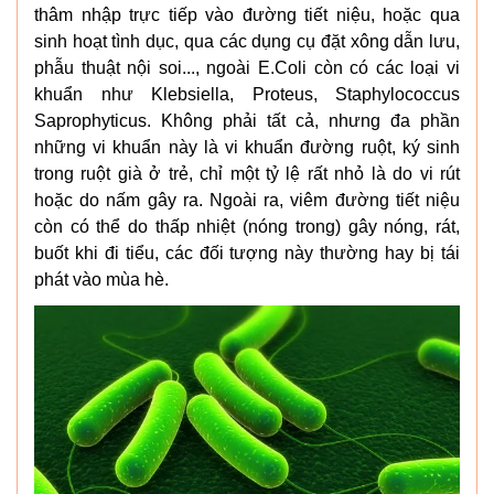
thâm nhập trực tiếp vào đường tiết niệu, hoặc qua
sinh hoạt tình dục, qua các dụng cụ đặt xông dẫn lưu,
phẫu thuật nội soi..., ngoài E.Coli còn có các loại vi
khuẩn như Klebsiella, Proteus, Staphylococcus
Saprophyticus. Không phải tất cả, nhưng đa phần
những vi khuẩn này là vi khuẩn đường ruột, ký sinh
trong ruột già ở trẻ, chỉ một tỷ lệ rất nhỏ là do vi rút
hoặc do nấm gây ra. Ngoài ra, viêm đường tiết niệu
còn có thể do thấp nhiệt (nóng trong) gây nóng, rát,
buốt khi đi tiểu, các đối tượng này thường hay bị tái
phát vào mùa hè.