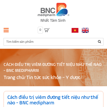
0
CÁCH ĐIỀU TRỊ VIÊM ĐƯỜNG TIẾT NIỆU NHƯ THẾ NÀO
- BNC MEDIPHARM
Trang chủ
Tin tức sức khỏe - Y dược
/
Cách điều trị viêm đường tiết niệu như thế
nào - BNC medipharm