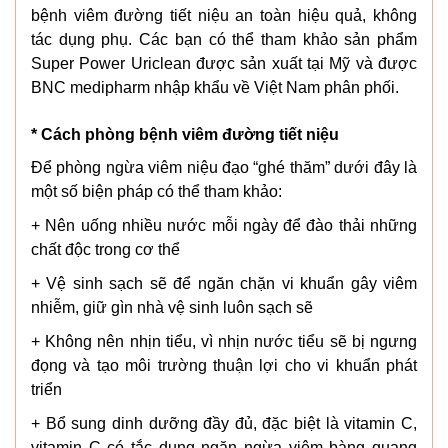
bệnh viêm đường tiết niệu an toàn hiệu quả, không
tác dụng phụ. Các bạn có thể tham khảo sản phẩm
Super Power Uriclean được sản xuất tại Mỹ và được
BNC medipharm nhập khẩu về Việt Nam phân phối.
* Cách phòng bệnh viêm đường tiết niệu
Để phòng ngừa viêm niệu đạo “ghé thăm” dưới đây là
một số biện pháp có thể tham khảo:
+ Nên uống nhiều nước mỗi ngày để đào thải những
chất độc trong cơ thể
+ Vệ sinh sạch sẽ để ngăn chặn vi khuẩn gây viêm
nhiễm, giữ gìn nhà vệ sinh luôn sạch sẽ
+ Không nên nhịn tiểu, vì nhịn nước tiểu sẽ bị ngưng
đọng và tạo môi trường thuận lợi cho vi khuẩn phát
triển
+ Bổ sung dinh dưỡng đầy đủ, đặc biệt là vitamin C,
vitamin C có tắc dụng ngăn ngừa viêm bàng quang