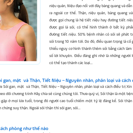
niệu quản, Niệu đạo nối với đáy bàng quang và dẫn
ra ngoài cơ thể. Thận, niệu quản, bàng quang và
được gọi chung là hệ tiết niệu hay đường tiết niệu
được gọi là sỏi, có thể hình thành ở bất kỳ phầ
đường tiết niệu. 50% bệnh nhân có sỏi sẽ phát t
sỏi trong 10 năm tới. Do đó, điều quan trọng là cố
thiểu nguy cơ hình thành thêm sỏi bằng cách làm
số lời khuyên. Điều đáng ghi nhớ là những người
có thể tạo thành các loại...
ỏi gan, mật và Thận, Tiết Niệu – Nguyên nhân, phân loại và cách đ
ữa Sỏi gan, mật và Thận, Tiết Niệu – Nguyên nhân, phân loại và cách điều trị Xin
heo dõi chương trình Hãy chia sẻ cùng chúng tôi. Thưa quý vị, Sỏi thận là một bệ
gặp ở mọi lứa tuổi, trong đó người cao tuổi chiếm một tỷ lệ đáng kể. Sỏi thận 
 chứng suy thận. Ngoài sỏi thận thì sỏi gan, sỏi...
cách phòng như thế nào