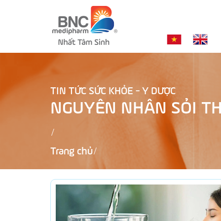
TIN TỨC SỨC KHỎE - Y DƯỢC
NGUYÊN NHÂN SỎI T
Trang chủ