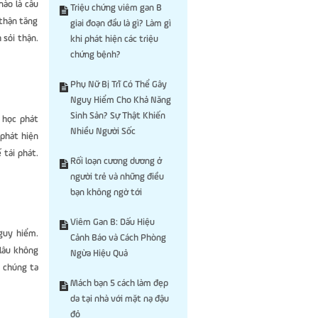
nào là câu
Triệu chứng viêm gan B
 thận tăng
giai đoạn đầu là gì? Làm gì
 sỏi thận.
khi phát hiện các triệu
chứng bệnh?
Phụ Nữ Bị Trĩ Có Thể Gây
Nguy Hiểm Cho Khả Năng
Sinh Sản? Sự Thật Khiến
y học phát
Nhiều Người Sốc
 phát hiện
 tái phát.
Rối loạn cương dương ở
người trẻ và những điều
bạn không ngờ tới
Viêm Gan B: Dấu Hiệu
nguy hiểm.
Cảnh Báo và Cách Phòng
 lâu không
Ngừa Hiệu Quả
y chúng ta
Mách bạn 5 cách làm đẹp
da tại nhà với mặt nạ đậu
đỏ