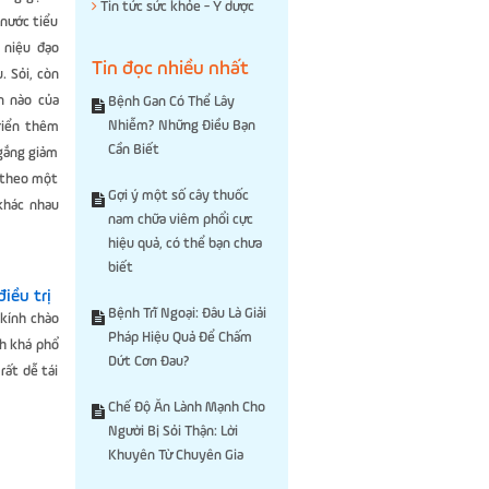
Tin tức sức khỏe - Y dược
 nước tiểu
 niệu đạo
Tin đọc nhiều nhất
. Sỏi, còn
n nào của
Bệnh Gan Có Thể Lây
Nhiễm? Những Điều Bạn
riển thêm
Cần Biết
 gắng giảm
 theo một
Gợi ý một số cây thuốc
 khác nhau
nam chữa viêm phổi cực
hiệu quả, có thể bạn chưa
biết
iều trị
Bệnh Trĩ Ngoại: Đâu Là Giải
 kính chào
Pháp Hiệu Quả Để Chấm
nh khá phổ
Dứt Cơn Đau?
rất dễ tái
Chế Độ Ăn Lành Mạnh Cho
Người Bị Sỏi Thận: Lời
Khuyên Từ Chuyên Gia