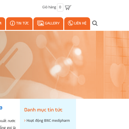
Giỏ hàng
0
M
TIN TỨC
GALLERY
LIÊN HỆ
a
Danh mục tin tức
Hoạt động BNC medipharm
 xuất nước
ỗng gọi là