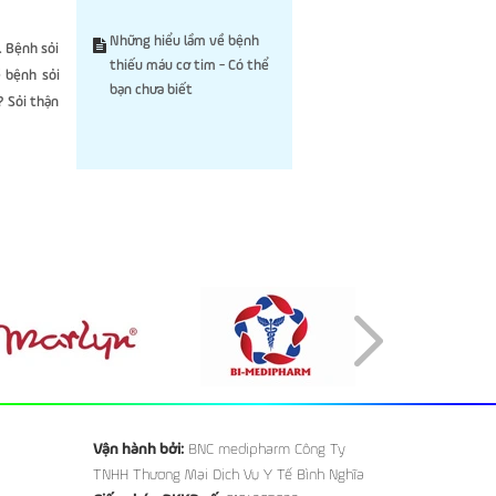
Những hiểu lầm về bệnh
. Bệnh sỏi
thiếu máu cơ tim - Có thể
ề bệnh sỏi
bạn chưa biết
? Sỏi thận
Vận hành bởi:
BNC medipharm Công Ty
TNHH Thương Mại Dịch Vụ Y Tế Bình Nghĩa