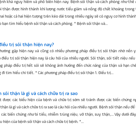
bệnh khá nguy hiểm và phổ biến hiện nay. Bệnh sỏi thận và cách phòng như thế 
Sỏi thận được hình thành khi lượng nước tiểu giảm và nồng độ chất khoáng trong
hai hoặc cả hai hiện tượng trên kéo dài trong nhiều ngày sẽ có nguy cơ hình thành
p bạn tìm hiểu bệnh sỏi thận và cách phòng. * Bệnh sỏi thận và...
iều trị sỏi thận hiện nay?
thường gặp hiện nay và cũng có nhiều phương pháp điều trị sỏi thận nhờ nền 
điều trị sỏi thận hiện nay là câu hỏi của nhiều người. Sỏi thận, sỏi tiết niệu nếu
 pháp điều trị hết sỏi sẽ không ảnh hưởng đến chức năng của thận và hạn chế
i tìm hiểu chi tiết. * Các phương pháp điều trị sỏi thận 1. Điều trị...
 sỏi thận là gì và cách chữa trị ra sao
t được các biểu hiện của bệnh và chữa trị sớm sẽ tránh được các biến chứng 
thận là gì và cách chữa trị ra sao là câu hỏi của nhiều người. Bệnh sỏi thận nếu để
a các biến chứng như bí tiểu, nhiễm trùng niệu, vỡ thận, suy thận,… Vậy dưới đâ
u hiện của bệnh sỏi thận và cách chữa trị bệnh. *...