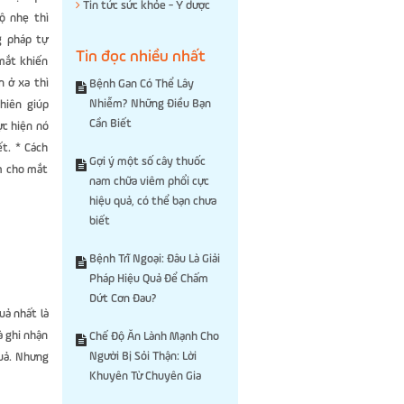
Tin tức sức khỏe - Y dược
ộ nhẹ thì
g pháp tự
Tin đọc nhiều nhất
 mắt khiến
n ở xa thì
Bệnh Gan Có Thể Lây
Nhiễm? Những Điều Bạn
hiên giúp
Cần Biết
ực hiện nó
ết. * Cách
Gợi ý một số cây thuốc
m cho mắt
nam chữa viêm phổi cực
hiệu quả, có thể bạn chưa
biết
Bệnh Trĩ Ngoại: Đâu Là Giải
Pháp Hiệu Quả Để Chấm
Dứt Cơn Đau?
uả nhất là
à ghi nhận
Chế Độ Ăn Lành Mạnh Cho
Người Bị Sỏi Thận: Lời
quả. Nhưng
Khuyên Từ Chuyên Gia