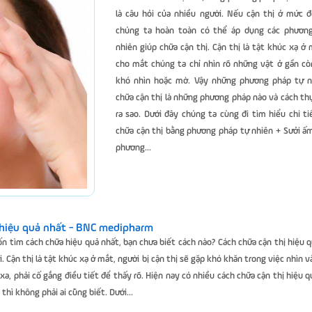
là câu hỏi của nhiều người. Nếu cận thị ở mức đ
chúng ta hoàn toàn có thể áp dụng các phươn
nhiên giúp chữa cận thị. Cận thị là tật khúc xạ ở
cho mắt chúng ta chỉ nhìn rõ những vật ở gần cò
khó nhìn hoặc mờ. Vậy những phương pháp tự n
chữa cận thị là những phương pháp nào và cách th
ra sao. Dưới đây chúng ta cùng đi tìm hiểu chi ti
chữa cận thị bằng phương pháp tự nhiên + Sưởi ấ
phương...
 hiệu quả nhất - BNC medipharm
ốn tìm cách chữa hiệu quả nhất, bạn chưa biết cách nào? Cách chữa cận thị hiệu q
. Cận thị là tật khúc xạ ở mắt, người bị cận thị sẽ gặp khó khăn trong việc nhìn v
ở xa, phải cố gắng điều tiết để thấy rõ. Hiện nay có nhiều cách chữa cận thị hiệu 
thì không phải ai cũng biết. Dưới...