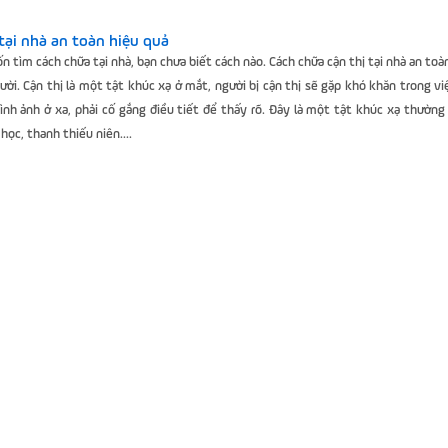
 tại nhà an toàn hiệu quả
ốn tìm cách chữa tại nhà, bạn chưa biết cách nào. Cách chữa cận thị tại nhà an toà
gười. Cận thị là một tật khúc xạ ở mắt, người bị cận thị sẽ gặp khó khăn trong vi
hình ảnh ở xa, phải cố gắng điều tiết để thấy rõ. Đây là một tật khúc xạ thường
i học, thanh thiếu niên....