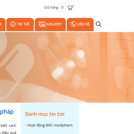
Giỏ hàng
0
M
TIN TỨC
GALLERY
LIÊN HỆ
 pháp
Danh mục tin tức
Hoạt động BNC medipharm
 biết cách
n hiệu quả