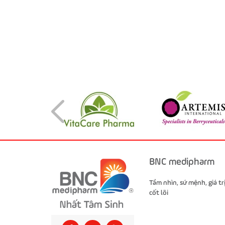
BNC medipharm
Tầm nhìn, sứ mệnh, giá tr
cốt lõi