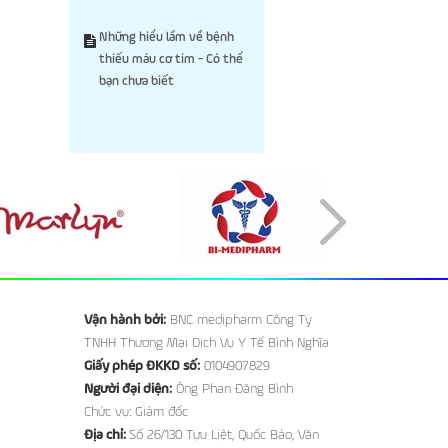
Những hiểu lầm về bệnh
thiếu máu cơ tim - Có thể
bạn chưa biết
Vận hành bởi:
BNC medipharm Công Ty
TNHH Thương Mại Dịch Vụ Y Tế Bình Nghĩa
Giấy phép ĐKKD số:
0104907829
Người đại diện:
Ông Phan Đăng Bình
Chức vụ: Giám đốc
Địa chỉ:
Số 26/130 Tựu Liệt, Quốc Bảo, Văn