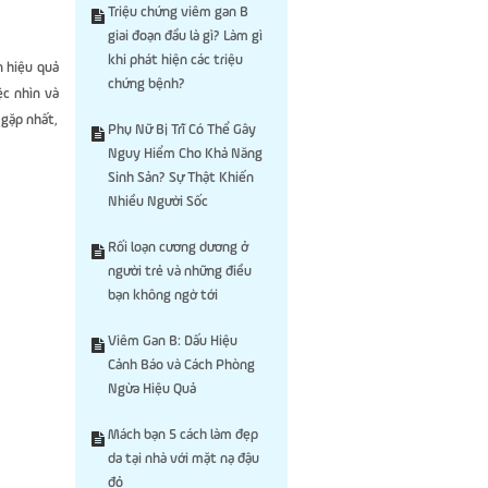
Triệu chứng viêm gan B
giai đoạn đầu là gì? Làm gì
khi phát hiện các triệu
n hiệu quả
chứng bệnh?
ệc nhìn và
 gặp nhất,
Phụ Nữ Bị Trĩ Có Thể Gây
Nguy Hiểm Cho Khả Năng
Sinh Sản? Sự Thật Khiến
Nhiều Người Sốc
Rối loạn cương dương ở
người trẻ và những điều
bạn không ngờ tới
Viêm Gan B: Dấu Hiệu
Cảnh Báo và Cách Phòng
Ngừa Hiệu Quả
Mách bạn 5 cách làm đẹp
da tại nhà với mặt nạ đậu
đỏ