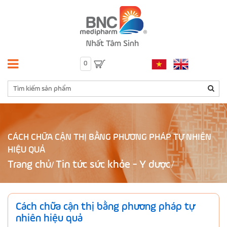
0
CÁCH CHỮA CẬN THỊ BẰNG PHƯƠNG PHÁP TỰ NHIÊN
HIỆU QUẢ
Trang chủ
Tin tức sức khỏe - Y dược
/
Cách chữa cận thị bằng phương pháp tự
nhiên hiệu quả