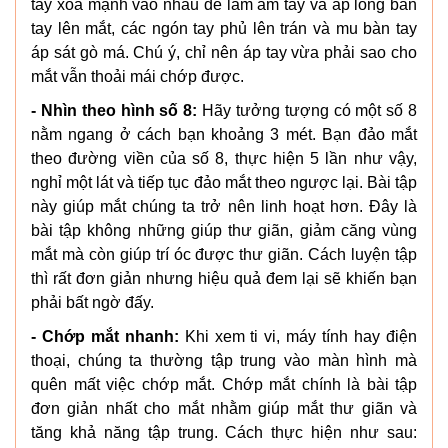
tay xoa mạnh vào nhau để làm ấm tay và áp lòng bàn
tay lên mắt, các ngón tay phủ lên trán và mu bàn tay
áp sát gò má. Chú ý, chỉ nên áp tay vừa phải sao cho
mắt vẫn thoải mái chớp được.
- Nhìn theo hình số 8:
Hãy tưởng tượng có một số 8
nằm ngang ở cách bạn khoảng 3 mét. Bạn đảo mắt
theo đường viền của số 8, thực hiện 5 lần như vậy,
nghỉ một lát và tiếp tục đảo mắt theo ngược lại. Bài tập
này giúp mắt chúng ta trở nên linh hoạt hơn. Đây là
bài tập không những giúp thư giãn, giảm căng vùng
mắt mà còn giúp trí óc được thư giãn. Cách luyện tập
thì rất đơn giản nhưng hiệu quả đem lại sẽ khiến bạn
phải bất ngờ đấy.
- Chớp mắt nhanh:
Khi xem ti vi, máy tính hay điện
thoại, chúng ta thường tập trung vào màn hình mà
quên mất việc chớp mắt. Chớp mắt chính là bài tập
đơn giản nhất cho mắt nhằm giúp mắt thư giãn và
tăng khả năng tập trung. Cách thực hiện như sau: