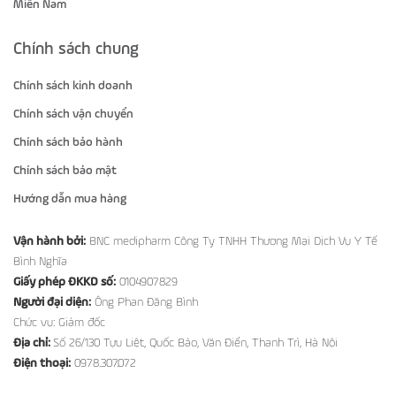
Miền Nam
Chính sách chung
Chính sách kinh doanh
Chính sách vận chuyển
Chính sách bảo hành
Chính sách bảo mật
Hướng dẫn mua hàng
Vận hành bởi:
BNC medipharm Công Ty TNHH Thương Mại Dịch Vụ Y Tế
Bình Nghĩa
Giấy phép ĐKKD số:
0104907829
Người đại diện:
Ông Phan Đăng Bình
Chức vụ: Giám đốc
Địa chỉ:
Số 26/130 Tựu Liệt, Quốc Bảo, Văn Điển, Thanh Trì, Hà Nội
Điện thoại:
0978.307.072