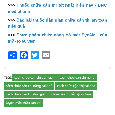
>>>
Thuốc chữa cận thị tốt nhất hiện nay - BNC
medipharm
>>>
Các bài thuốc dân gian chữa cận thị an toàn
hiệu quả
>>>
Thực phẩm chức năng bổ mắt EyeAid+ của
mỹ - lọ 60 viên
Share
Facebook
Twitter
Email
Tags:
cách chữa cận thị dân gian
cách chữa cận thị nặng
cách chữa cận thị nặng tại nhà
cách chữa cận thị tại nhà
cách chữa cận thị đơn giản
chữa cận thị bằng cà chua
luyện mắt chữa cận thị