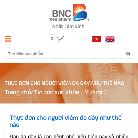
0
THỰC ĐƠN CHO NGUỜI VIÊM DẠ DÀY NHƯ THẾ NÀO
Trang chủ
Tin tức sức khỏe - Y dược
/
Thực đơn cho nguời viêm dạ dày như thế
nào
Đau dạ dày là căn bệnh phổ biến hiện nay và nhiều