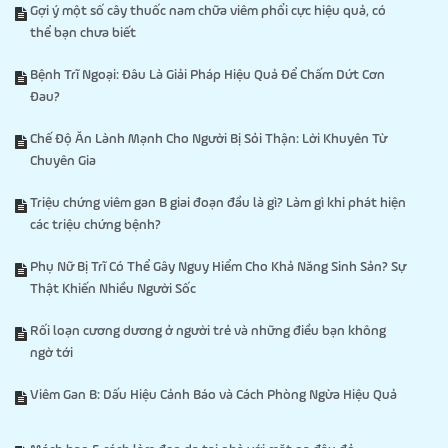
Gợi ý một số cây thuốc nam chữa viêm phổi cực hiệu quả, có
thể bạn chưa biết
Bệnh Trĩ Ngoại: Đâu Là Giải Pháp Hiệu Quả Để Chấm Dứt Cơn
Đau?
Chế Độ Ăn Lành Mạnh Cho Người Bị Sỏi Thận: Lời Khuyên Từ
Chuyên Gia
Triệu chứng viêm gan B giai đoạn đầu là gì? Làm gì khi phát hiện
các triệu chứng bệnh?
Phụ Nữ Bị Trĩ Có Thể Gây Nguy Hiểm Cho Khả Năng Sinh Sản? Sự
Thật Khiến Nhiều Người Sốc
Rối loạn cương dương ở người trẻ và những điều bạn không
ngờ tới
Viêm Gan B: Dấu Hiệu Cảnh Báo và Cách Phòng Ngừa Hiệu Quả