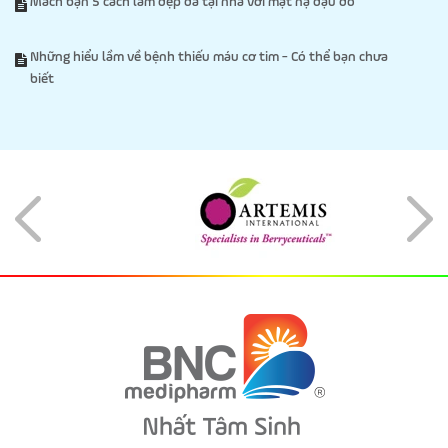
Mách bạn 5 cách làm đẹp da tại nhà với mặt nạ đậu đỏ
Những hiểu lầm về bệnh thiếu máu cơ tim - Có thể bạn chưa
biết