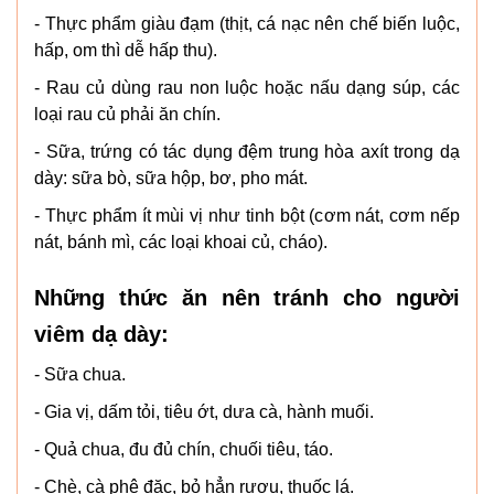
- Thực phẩm giàu đạm (thịt, cá nạc nên chế biến luộc,
hấp, om thì dễ hấp thu).
- Rau củ dùng rau non luộc hoặc nấu dạng súp, các
loại rau củ phải ăn chín.
- Sữa, trứng có tác dụng đệm trung hòa axít trong dạ
dày: sữa bò, sữa hộp, bơ, pho mát.
- Thực phẩm ít mùi vị như tinh bột (cơm nát, cơm nếp
nát, bánh mì, các loại khoai củ, cháo).
Những thức ăn nên tránh cho người
viêm dạ dày:
- Sữa chua.
- Gia vị, dấm tỏi, tiêu ớt, dưa cà, hành muối.
- Quả chua, đu đủ chín, chuối tiêu, táo.
- Chè, cà phê đặc, bỏ hẳn rượu, thuốc lá.