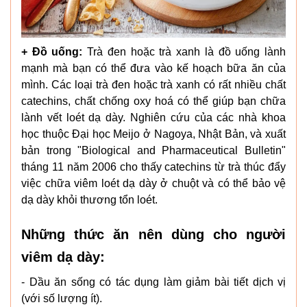
+ Đồ uống:
Trà đen hoặc trà xanh là đồ uống lành
mạnh mà bạn có thể đưa vào kế hoạch bữa ăn của
mình. Các loại trà đen hoặc trà xanh có rất nhiều chất
catechins, chất chống oxy hoá có thể giúp bạn chữa
lành vết loét dạ dày. Nghiên cứu của các nhà khoa
học thuộc Đại học Meijo ở Nagoya, Nhật Bản, và xuất
bản trong "Biological and Pharmaceutical Bulletin"
tháng 11 năm 2006 cho thấy catechins từ trà thúc đẩy
việc chữa viêm loét dạ dày ở chuột và có thể bảo vệ
dạ dày khỏi thương tổn loét.
Những thức ăn nên dùng cho người
viêm dạ dày:
- Dầu ăn sống có tác dụng làm giảm bài tiết dịch vị
(với số lượng ít).