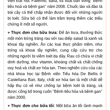
viện Đại học Palermo, Italia, và xuất bản trong "Bệnh
tiêu hoá và bệnh gan" năm 2008. Chuối, táo và đào là
trái cây có thể chấp nhận được đối với những người
bị loét. Sữa bò có thể làm trầm trọng thêm các triệu
chứng ở một số người,
+ Thực đơn cho bữa trưa:
Để ăn trưa, thưởng thức
một món trứng tráng rau với rau diếp salad lá xanh và
khoai tây nghiền. Ăn các loại thực phẩm mềm, như
trứng và khoai tây nghiền, cung cấp cứu trợ cho
những người bị viêm loét dạ dày. Rau có chứa vi chất
dinh dưỡng, như vitamin, khoáng chất và chất chống
oxy hoá và chất xơ hòa tan. Theo nghiên cứu của các
nhà khoa học tại Bệnh viện Tiêu hóa De Bellis ở
Castellana Bari, Italy, chất xơ hòa tan là một chất dễ
hấp thụ có vẻ như chống lại bệnh loét tá tràng, và
được công bố trong cuốn "Bệnh tiêu hóa và bệnh gan"
năm 2000.
+ Thực đơn cho bữa tối:
Một bữa ăn tối lành mạnh