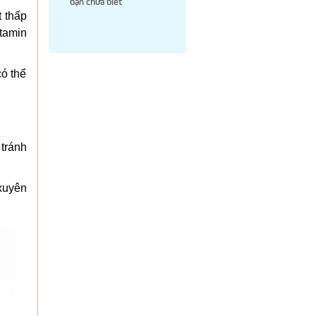
bạn chưa biết
t thấp
itamin
có thể
 tránh
xuyên