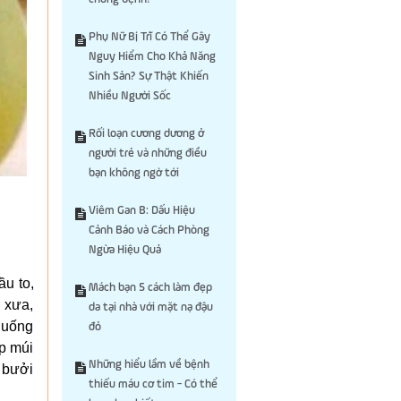
Phụ Nữ Bị Trĩ Có Thể Gây
Nguy Hiểm Cho Khả Năng
Sinh Sản? Sự Thật Khiến
Nhiều Người Sốc
Rối loạn cương dương ở
người trẻ và những điều
bạn không ngờ tới
Viêm Gan B: Dấu Hiệu
Cảnh Báo và Cách Phòng
Ngừa Hiệu Quả
ầu to,
Mách bạn 5 cách làm đẹp
 xưa,
da tại nhà với mặt nạ đậu
 uống
đỏ
ép múi
Những hiểu lầm về bệnh
ả bưởi
thiếu máu cơ tim - Có thể