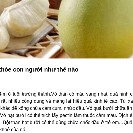
khỏe con người như thế nào
–4 m ở tuổi trưởng thành.Vỏ thân có màu vàng nhạt, quả hình c
 rất nhiều công dụng và mang lại hiệu quả kinh tế cao. Từ xa
ơm khác để xông chữa cảm cúm, nhức đầu. Vỏ quả bưởi chữa ăn
Vỏ hạt bưởi có thể trích lấy pectin làm thuốc cầm máu. Dịch 
 C. Bột than hạt bưởi có thể dùng chữa chốc đầu ở trẻ em…Qu
 khoẻ của nó.