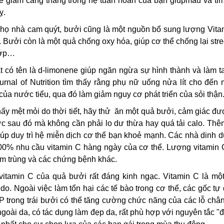
để giảm căng thẳng trong hệ tuần hoàn của bạn giúpmáu và ti
ỵ.
 họ nhà cam quýt, bưởi cũng là một nguồn bổ sung lượng Vita
. Bưởi còn là một quả chống oxy hóa, giúp cơ thể chống lại str
hớp…
 có tên là d-limonene giúp ngăn ngừa sự hình thành và làm ta
urnal of Nutrition tìm thấy rằng phụ nữ uống nửa lít cho đến m
a nước tiểu, qua đó làm giảm nguy cơ phát triển của sỏi thận
y mệt mỏi do thời tiết, hãy thử ăn một quả bưởi, cảm giác đư
c sau đó mà không cần phải lo dư thừa hay quá tải calo. Thê
iúp duy trì hệ miễn dịch cơ thể bạn khoẻ mạnh. Các nhà dinh 
0% nhu cầu vitamin C hàng ngày của cơ thể. Lượng vitamin 
ễm trùng và các chứng bệnh khác.
tamin C của quả bưởi rất đáng kinh ngạc. Vitamin C là một
do. Ngoài việc làm tổn hại các tế bào trong cơ thể, các gốc tự
P trong trái bưởi có thể tăng cường chức năng của các lỗ châ
goài da, có tác dụng làm đẹp da, rất phù hợp với nguyên tắc "