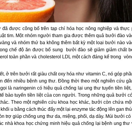
 đã được công bố trên tạp chí hóa học nông nghiệp và thực
huật tim. Một nhóm người tham gia được thêm quả bưởi đào và
àng và nhóm thứ ba không thêm bất kỳ một loại bưởi nào và
trong chế độ ăn được bổ sung bưởi đào sẽ giảm giảm chất b
sterol toàn phần và cholesterol LDL một cách đáng kể trong vò
t, ở trên bưởi rất giàu chất oxy hóa như vitamin C, nó góp ph
an đến nhiều bệnh ung thư. Đồng thời theo một nghiên cứu gầ
i là naringenin có hiệu quả chống lại ung thư tuyến tiền liệt,
ế bào tuyến tiền liệt của con người. Trong những quả bưởi c
khác. Theo một nghiên cứu khoa học khác, bưởi còn chứa một
 khối u bằng cách thúc đẩy một lại enzyme tác động lên gan th
còn trợ giúp chống ung thư da, miệng, phổi, dạ dày. Múi bưởi c
ác nhà khoa học chứng minh hiệu quả chống lại bệnh ung thư 