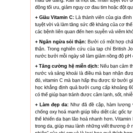
máu dễ dàng. Kali là một tác nhân tuyệt vời 
động tối ưu, giảm nguy cơ đau tim hoặc đột qu
+ Giàu Vitamin C:
Là thành viên của gia đình
tuyệt vời và làm tăng sức đề kháng của cơ thể
các bệnh liên quan đến hen suyễn và viêm k
+ Ngăn ngừa sỏi thận:
Bưởi có một hợp chất
thận. Trong nghiên cứu của tạp chí British Jo
nước bưởi mỗi ngày sẽ làm giảm nồng độ pH củ
+ Tăng cường hệ miễn dịch:
Nếu bạn cảm thấ
nước và sảng khoái là điều mà bạn nhận đượ
đó, vitamin C mà bạn hấp thu được từ bưởi g
học khẳng định quả bưởi cung cấp khoảng 60
có thể giúp bạn tránh được cảm lạnh, sốt, nhi
+ Làm đẹp da:
Như đã đề cập, hàm lượng vi
chống oxy hoá mạnh giúp tiêu diệt các gốc tự 
thể khiến da bạn lão hoá nhanh hơn. Vitamin 
trong da, giúp mau lành những viết thương ở n