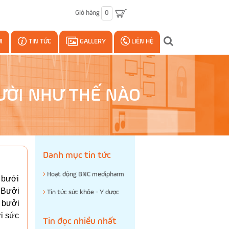
Giỏ hàng
0
M
TIN TỨC
GALLERY
LIÊN HỆ
ƯỜI NHƯ THẾ NÀO
Danh mục tin tức
Hoạt động BNC medipharm
 bưởi
 Bưởi
Tin tức sức khỏe - Y dược
á bưởi
ới sức
Tin đọc nhiều nhất