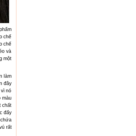
 phẩm
o chế
o chế
éo và
ng một
ần làm
n đây
 vì nó
ó màu
 chất
úc đẩy
ó chứa
vú rất