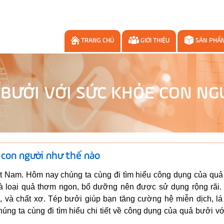
TRANG CHỦ
GIỚI THIỆU
SẢN PHẨ
BƯỞI VỚI SỨC KHỎE CON NG
 con người như thế nào
iệt Nam. Hôm nay chúng ta cùng đi tìm hiểu công dụng của quả
à loại quả thơm ngon, bổ dưỡng nên được sử dụng rộng rãi.
ê, và chất xơ. Tép bưởi giúp bạn tăng cường hệ miễn dịch, l
ng ta cùng đi tìm hiểu chi tiết về công dụng của quả bưởi v