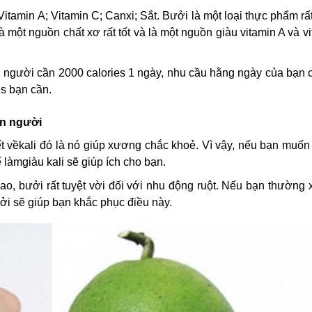
itamin A; Vitamin C; Canxi; Sắt. Bưởi là một loại thực phẩm rấ
Là một nguồn chất xơ rất tốt và là một nguồn giàu vitamin A và v
1 người cần 2000 calories 1 ngày, nhu cầu hằng ngày của bạn 
es bạn cần.
on người
t vềkali đó là nó giúp xương chắc khoẻ. Vì vậy, nếu bạn muốn
 làmgiàu kali sẽ giúp ích cho bạn.
o, bưởi rất tuyệt vời đối với nhu động ruột. Nếu bạn thường 
ởi sẽ giúp bạn khắc phục điều này.