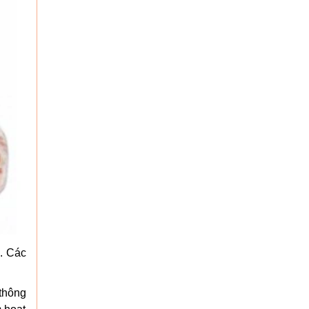
. Các
thông