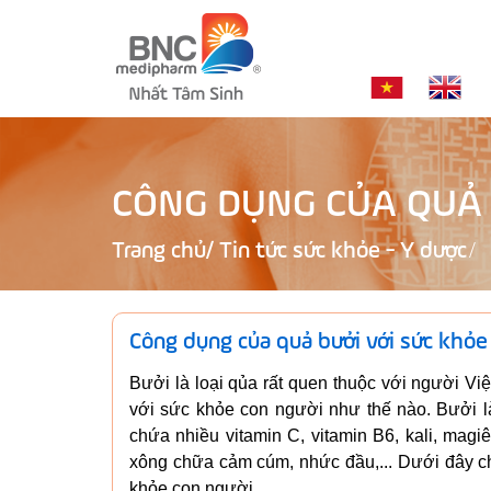
CÔNG DỤNG CỦA QUẢ 
Trang chủ
/
Tin tức sức khỏe - Y dược
Công dụng của quả bưởi với sức khỏe
Bưởi là loại qủa rất quen thuộc với người V
với sức khỏe con người như thế nào. Bưởi l
chứa nhiều vitamin C, vitamin B6, kali, magi
xông chữa cảm cúm, nhức đầu,... Dưới đây chú
khỏe con người.