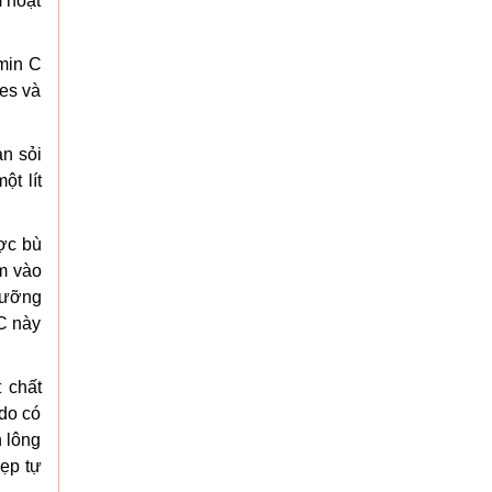
m hoạt
min C
ees và
n sỏi
ột lít
.
ợc bù
m vào
dưỡng
C này
 chất
 do có
n lông
đẹp tự