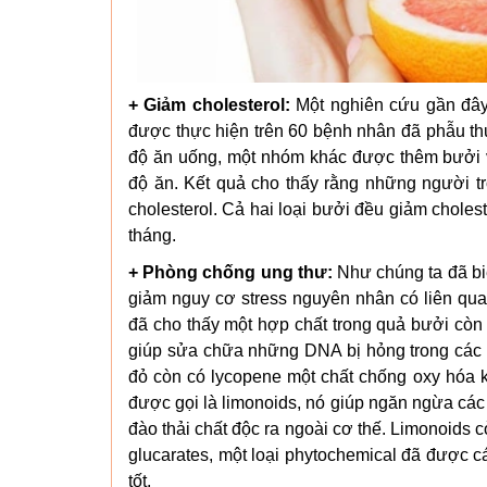
+ Giảm cholesterol:
Một nghiên cứu gần đây
được thực hiện trên 60 bệnh nhân đã phẫu t
độ ăn uống, một nhóm khác được thêm bưởi v
độ ăn. Kết quả cho thấy rằng những người 
cholesterol. Cả hai loại bưởi đều giảm chole
tháng.
+ Phòng chống ung thư:
Như chúng ta đã biế
giảm nguy cơ stress nguyên nhân có liên qu
đã cho thấy một hợp chất trong quả bưởi còn gọ
giúp sửa chữa những DNA bị hỏng trong các t
đỏ còn có lycopene một chất chống oxy hóa 
được gọi là limonoids, nó giúp ngăn ngừa các
đào thải chất độc ra ngoài cơ thế. Limonoids 
glucarates, một loại phytochemical đã được c
tốt.