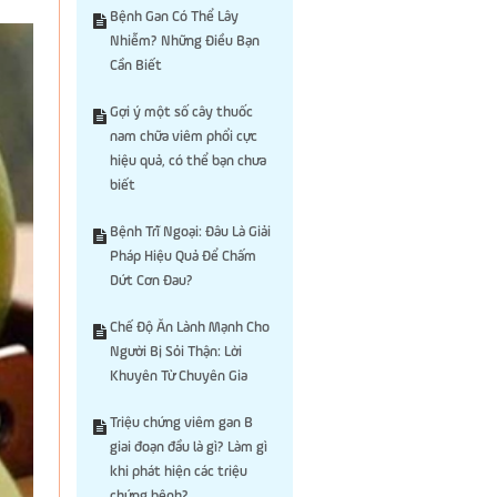
Bệnh Gan Có Thể Lây
Nhiễm? Những Điều Bạn
Cần Biết
Gợi ý một số cây thuốc
nam chữa viêm phổi cực
hiệu quả, có thể bạn chưa
biết
Bệnh Trĩ Ngoại: Đâu Là Giải
Pháp Hiệu Quả Để Chấm
Dứt Cơn Đau?
Chế Độ Ăn Lành Mạnh Cho
Người Bị Sỏi Thận: Lời
Khuyên Từ Chuyên Gia
Triệu chứng viêm gan B
giai đoạn đầu là gì? Làm gì
khi phát hiện các triệu
chứng bệnh?