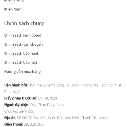
Miền Trung
Miền Nam
Chính sách chung
Chính sách kinh doanh
Chính sách vận chuyển
Chính sách bảo hành
Chính sách bảo mật
Hướng dẫn mua hàng
Vận hành bởi:
BNC medipharm Công Ty TNHH Thương Mại Dịch Vụ Y Tế
Bình Nghĩa
Giấy phép ĐKKD số:
0104907829
Người đại diện:
Ông Phan Đăng Bình
Chức vụ: Giám đốc
Địa chỉ:
Số 26/130 Tựu Liệt, Quốc Bảo, Văn Điển, Thanh Trì, Hà Nội
Điện thoại:
0978.307.072