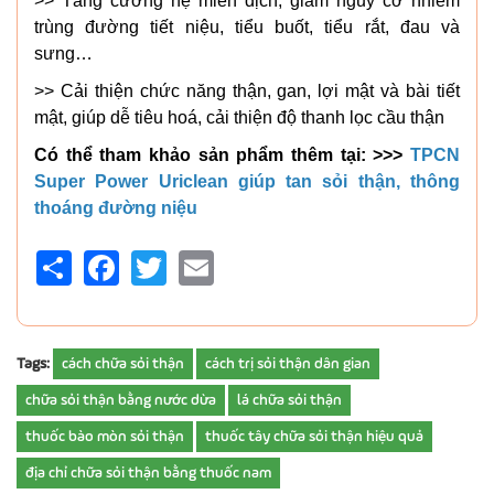
>> Tăng cường hệ miễn dịch, giảm nguy cơ nhiễm
trùng đường tiết niệu, tiểu buốt, tiểu rắt, đau và
sưng…
>> Cải thiện chức năng thận, gan, lợi mật và bài tiết
mật, giúp dễ tiêu hoá, cải thiện độ thanh lọc cầu thận
Có thể tham khảo sản phẩm thêm tại: >>>
TPCN
Super Power Uriclean giúp tan sỏi thận, thông
thoáng đường niệu
Share
Facebook
Twitter
Email
Tags:
cách chữa sỏi thận
cách trị sỏi thận dân gian
chữa sỏi thận bằng nước dừa
lá chữa sỏi thận
thuốc bào mòn sỏi thận
thuốc tây chữa sỏi thận hiệu quả
địa chỉ chữa sỏi thận bằng thuốc nam