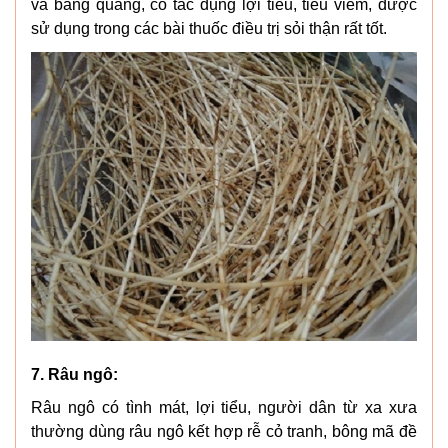
và bàng quang, có tác dụng lợi tiểu, tiêu viêm, được
sử dụng trong các bài thuốc điều trị sỏi thận rất tốt.
7. Râu ngô:
Râu ngô có tình mát, lợi tiểu, người dân từ xa xưa
thường dùng râu ngô kết hợp rễ cỏ tranh, bông mã đề