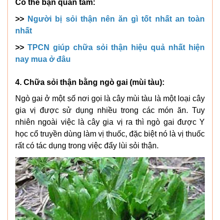
Có thể bạn quan tâm:
>>
Người bị sỏi thận nên ăn gì tốt nhất an toàn
nhất
>>
TPCN giúp chữa sỏi thận hiệu quả nhất hiện
nay mua ở đâu
4. Chữa sỏi thận bằng ngò gai (mùi tàu):
Ngò gai ở một số nơi gọi là cây mùi tàu là một loại cây
gia vị được sử dụng nhiều trong các món ăn. Tuy
nhiên ngoài việc là cây gia vị ra thì ngò gai được Y
học cổ truyền dùng làm vị thuốc, đặc biệt nó là vị thuốc
rất có tác dụng trong việc đẩy lùi sỏi thận.