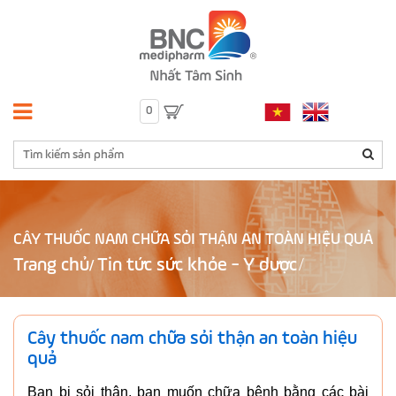
0
CÂY THUỐC NAM CHỮA SỎI THẬN AN TOÀN HIỆU QUẢ
Trang chủ
Tin tức sức khỏe - Y dược
/
Cây thuốc nam chữa sỏi thận an toàn hiệu
quả
Bạn bị sỏi thận, bạn muốn chữa bệnh bằng các bài