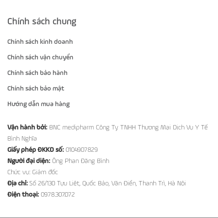
Chính sách chung
Chính sách kinh doanh
Chính sách vận chuyển
Chính sách bảo hành
Chính sách bảo mật
Hướng dẫn mua hàng
Vận hành bởi:
BNC medipharm Công Ty TNHH Thương Mại Dịch Vụ Y Tế
Bình Nghĩa
Giấy phép ĐKKD số:
0104907829
Người đại diện:
Ông Phan Đăng Bình
Chức vụ: Giám đốc
Địa chỉ:
Số 26/130 Tựu Liệt, Quốc Bảo, Văn Điển, Thanh Trì, Hà Nội
Điện thoại:
0978.307.072