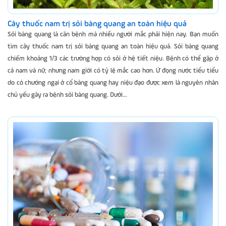
Cây thuốc nam trị sỏi bàng quang an toàn hiệu quả
Sỏi bàng quang là căn bệnh mà nhiều người mắc phải hiện nay. Bạn muốn
tìm cây thuốc nam trị sỏi bàng quang an toàn hiệu quả. Sỏi bàng quang
chiếm khoảng 1/3 các trường hợp có sỏi ở hệ tiết niệu. Bệnh có thể gặp ở
cả nam và nữ, nhưng nam giới có tỷ lệ mắc cao hơn. Ứ đọng nước tiểu tiểu
do có chướng ngại ở cổ bàng quang hay niệu đạo được xem là nguyên nhân
chủ yếu gây ra bệnh sỏi bàng quang. Dưới...