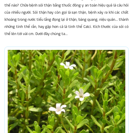
thế nào? Chữa bệnh sỏi thận bằng thuốc đông y an toàn hiệu quả là câu hỏi
của nhiều người. Sỏi thận hay còn gọi là sạn thận, bệnh xảy ra khi các chất
khoáng trong nước tiểu lắng đọng lại ở thận, bàng quang, niệu quản... thành
những tinh thể rắn, hay gặp hơn cả là tinh thể Calci. Kích thước của sỏi có
thể lên tới vài cm. Dưới đây chúng ta...