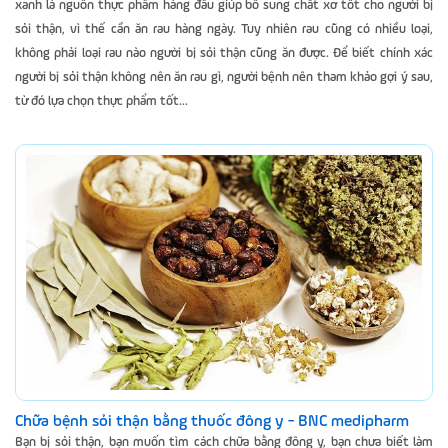
xanh là nguồn thực phẩm hàng đầu giúp bổ sung chất xơ tốt cho người bị
sỏi thận, vì thế cần ăn rau hàng ngày. Tuy nhiên rau cũng có nhiều loại,
không phải loại rau nào người bị sỏi thận cũng ăn được. Để biết chính xác
người bị sỏi thận không nên ăn rau gì, người bệnh nên tham khảo gợi ý sau,
từ đó lựa chọn thực phẩm tốt...
Chữa bệnh sỏi thận bằng thuốc đông y - BNC medipharm
Bạn bị sỏi thận, bạn muốn tìm cách chữa bằng đông y, bạn chưa biết làm