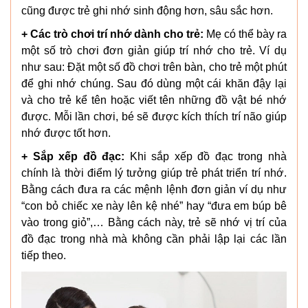
cũng được trẻ ghi nhớ sinh động hơn, sâu sắc hơn.
+ Các trò chơi trí nhớ dành cho trẻ:
Mẹ có thể bày ra
một số trò chơi đơn giản giúp trí nhớ cho trẻ. Ví dụ
như sau: Đặt một số đồ chơi trên bàn, cho trẻ một phút
để ghi nhớ chúng. Sau đó dùng một cái khăn đậy lại
và cho trẻ kể tên hoặc viết tên những đồ vật bé nhớ
được. Mỗi lần chơi, bé sẽ được kích thích trí não giúp
nhớ được tốt hơn.
+ Sắp xếp đồ đạc:
Khi sắp xếp đồ đạc trong nhà
chính là thời điểm lý tưởng giúp trẻ phát triển trí nhớ.
Bằng cách đưa ra các mệnh lệnh đơn giản ví dụ như
“con bỏ chiếc xe này lên kệ nhé” hay “đưa em búp bê
vào trong giỏ”,… Bằng cách này, trẻ sẽ nhớ vị trí của
đồ đạc trong nhà mà không cần phải lập lại các lần
tiếp theo.