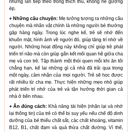
những lần tiếp theo trong thích thú, không hề gượng
ép.
+ Những câu chuyện:
Mẹ tưởng tượng ra những câu
chuyện mà nhân vật chính là những người bé thường
gặp hàng ngày. Trong lúc nghe kể, trẻ sẽ nhớ đến
khuôn mặt, hình ảnh về người đó, giúp tăng trí nhớ về
người. Những hoạt động này không chỉ giúp trẻ phát
triển trí não mà còn giúp gắn kết mối quan hệ giữa cha
mẹ và con trẻ. Tập thành một thói quen mỗi khi ăn tối
chẳng hạn, kể lại những gì cả nhà đã trải qua trong
một ngày, cảm nhận của mọi người. Trẻ sẽ học được
rất nhiều từ cha mẹ. Thực hiện những mẹo nhỏ giúp
phát triển trí nhớ của trẻ và tận hưởng thời gian cả
nhà ở bên nhau.
+ Ăn đúng cách:
Khả năng tái hiện (nhận lại và nhớ
lại thông tin) của trẻ có thể bị suy yếu nếu chế độ dinh
dưỡng của bé thiếu chất sắt, các chất khoáng, vitamin
B12, B1, chất đạm và quá thừa chất đường. Vì thế,