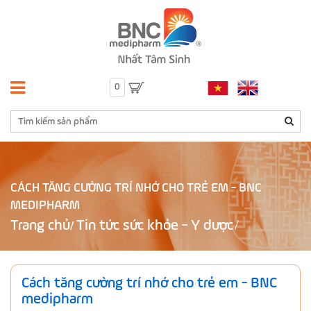
0
CÁCH TĂNG CƯỜNG TRÍ NHỚ CHO TRẺ EM - BNC
MEDIPHARM
Trang chủ
Tin tức sức khỏe - Y dược
/
Cách tăng cường trí nhớ cho trẻ em - BNC
medipharm