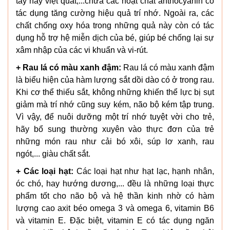
tây hay việt quất,...chứa các hoạt chất anthocyanin có
tác dụng tăng cường hiệu quả trí nhớ. Ngoài ra, các
chất chống oxy hóa trong những quả này còn có tác
dụng hỗ trợ hệ miễn dịch của bé, giúp bé chống lại sự
xâm nhập của các vi khuẩn và vi-rút.
+ Rau lá có màu xanh đậm:
Rau lá có màu xanh đậm
là biểu hiện của hàm lượng sắt dồi dào có ở trong rau.
Khi cơ thể thiếu sắt, không những khiến thể lực bị sụt
giảm mà trí nhớ cũng suy kém, não bộ kém tập trung.
Vì vậy, để nuôi dưỡng một trí nhớ tuyệt vời cho trẻ,
hãy bổ sung thường xuyên vào thực đơn của trẻ
những món rau như cải bó xôi, súp lơ xanh, rau
ngót,... giàu chất sắt.
+ Các loại hạt:
Các loại hạt như hạt lạc, hạnh nhân,
óc chó, hay hướng dương,... đều là những loại thực
phẩm tốt cho não bộ và hệ thần kinh nhờ có hàm
lượng cao axit béo omega 3 và omega 6, vitamin B6
và vitamin E. Đặc biệt, vitamin E có tác dụng ngăn