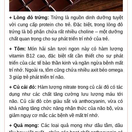
+ Lòng đỏ trứng:
Trứng là nguồn dinh dưỡng tuyệt
vời cung cấp protein cho trẻ. Đặc biệt, trong lòng đỏ
trứng là bộ phận chứa rất nhiều choline – một dưỡng
chất quan trọng cho sự phát triển trí nhớ của trẻ.
+ Tôm:
Món hải sản tươi ngon này có hàm lượng
vitamin B12 cao, đặc biệt rất cần thiết cho sự phát
triển của các tế bào thần kinh và ngăn ngừa bệnh mất
trí nhớ. Ngoài ra, tôm cũng chứa nhiều axit béo omega
3 giúp trẻ phát triển trí não.
+ Củ cải đỏ:
Hàm lượng nitrate trong củ cải đỏ có tác
dụng như các chất tăng cường lưu lượng máu tới
não. Củ cải đỏ còn giàu sắt và anthocyanin, vừa có
khả năng tăng chức năng nhận thức của não bộ, vừa
giảm nguy cơ mắc các bệnh về mất trí nhớ.
+ Quả
mọng:
Các loại quả mọng như dâu tằm, dâu