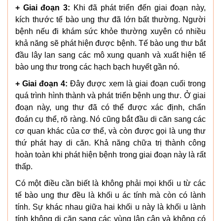
+ Giai đoạn 3:
Khi đã phát triển đến giai đoạn này,
kích thước tế bào ung thư đã lớn bất thường. Người
bệnh nếu đi khám sức khỏe thường xuyên có nhiều
khả năng sẽ phát hiện được bệnh. Tế bào ung thư bắt
đầu lây lan sang các mô xung quanh và xuất hiện tế
bào ung thư trong các hạch bạch huyết gần nó.
+ Giai đoạn 4:
Đây được xem là giai đoạn cuối trong
quá trình hình thành và phát triển bệnh ung thư. Ở giai
đoạn này, ung thư đã có thể được xác định, chẩn
đoán cụ thể, rõ ràng. Nó cũng bắt đầu di căn sang các
cơ quan khác của cơ thể, và còn được gọi là ung thư
thứ phát hay di căn. Khả năng chữa trị thành công
hoàn toàn khi phát hiện bệnh trong giai đoạn này là rất
thấp.
Có một điều cần biết là không phải mọi khối u từ các
tế bào ung thư đều là khối u ác tính mà còn có lành
tính. Sự khác nhau giữa hai khối u này là khối u lành
tính không di căn sang các vùng lân cận và không có