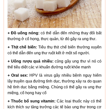
+ Đồ uống nóng:
có thể dẫn đến những thay đổi bất
thường ở cổ họng, thực quản, từ đó gây ra ung thư.
+ Thịt chế biến:
Tiêu thụ thịt chế biến thường xuyên
có thể dẫn đến ung thư ruột kết ở một số người.
+ Uống rượu quá nhiều:
cũng gây ung thư vì nó có
thể tiêu diệt các vi khuẩn đường ruột khỏe mạnh
+ Oral sex:
HPV là virus gây nhiều bệnh nguy hiểm
lây truyền qua đường tình dục, thường xảy ra do quan
hệ tình dục bằng miệng. Chúng có thể gây ra ung thư
miệng, cổ họng hay cổ
+ Thuốc bổ sung vitamin:
Các loại thuốc này có thể
kích thích sự tăng trưởng các tế bào ung thư trong cơ