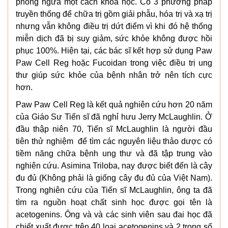
phòng ngừa một cách khoa học. Có 3 phương pháp
truyền thống để chữa trị gồm giải phẫu, hóa trị và xạ trị
nhưng vẫn không điều trị dứt điểm vì khi đó hệ thống
miễn dịch đã bị suy giảm, sức khỏe không được hồi
phục 100%. Hiện tại, các bác sĩ kết hợp sử dụng Paw
Paw Cell Reg hoặc Fucoidan trong việc điều trị ung
thư giúp sức khỏe của bệnh nhân trở nên tích cực
hơn.
Paw Paw Cell Reg là kết quả nghiên cứu hơn 20 năm
của Giáo Sư Tiến sĩ đã nghỉ hưu Jerry McLaughlin. Ở
đầu thập niên 70, Tiến sĩ McLaughlin là người đầu
tiên thử nghiệm để tìm các nguyên liệu thảo dược có
tiềm năng chữa bệnh ung thư và đã tập trung vào
nghiên cứu. Asimina Triloba, nay được biết đến là cây
đu đủ (Không phải là giống cây đu đủ của Việt Nam).
Trong nghiên cứu của Tiến sĩ McLaughlin, ông ta đã
tìm ra nguồn hoạt chất sinh học được gọi tên là
acetogenins. Ông và và các sinh viên sau đai học đã
chiết xuất được trên 40 loại acetogenins và 2 trong số