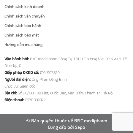
Chính sách kinh doanh
Chính sách vận chuyển
Chính sách bảo hành
Chính sách bảo mật
Hướng dẫn mua hàng
Vận hành bởi:
BNC medipharm Công Ty TNHH Thương Mại Dịch Vụ Y Tế
Bình Nghĩa
Giấy phép ĐKKD số:
0104907829
Người đại diện:
Ông Phan Đăng Bình
Chức vụ: Giám đốc
Địa chỉ:
Số 26/130 Tựu Liệt, Quốc Bảo, Văn Điển, Thanh Trì, Hà Nội
Điện thoại:
0978.307.072
© Bản quyền thuộc về BNC medipharm
Cung cấp bởi
Sapo