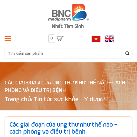
0
CÁC GIAI ĐOẠN CỦA UNG THƯ NHƯ THẾ NÀO - CÁCH
PHÒNG VÀ ĐIỀU TRỊ BỆNH
Trang chủ
Tin tức sức khỏe - Y dược
/
Các giai đoạn của ung thư như thế nào -
cách phòng và điều trị bệnh