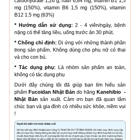
carbohydrate 1,26 g, natri 6,84 mg, vitamin B1 1,5
mg (150%), vitamin B6 1,5 mg (150%), vitamin
B12 1.5 mg (63%)
* Hướng dẫn sử dụng:
2 - 4 viên/ngày, bệnh
nặng có thể tăng liều, uống trước ăn 30 phút.
* Chống chỉ định:
Dị ứng với những thành phần
trong sản phẩm. Không dùng cho phụ nữ có thai
và cho con bú.
* Tác dụng phụ:
Là nhóm sản phẩm an toàn,
không có tác dụng phụ
Dưới đây chúng tôi đã giúp bạn tìm hiểu sản
phẩm
Fucoidan Nhật Bản
do hãng
Kanehibio -
Nhật Bản
sản xuất. Cảm ơn bạn đã quan tâm
chúc bạn và gia đình có nhiều sức khỏe, niềm vui
!