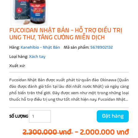
FUCOIDAN NHẬT BẢN - HỖ TRỢ ĐIỀU TRỊ
UNG THƯ, TĂNG CƯỜNG MIỄN DỊCH
Hãng:
Kanehibio - Nhật Bản
Mã sản phẩm:
5678902132
Loại hàng:
Xách tay
Xuất xứ:
Fucoidan Nhật Bản được xuất phát từ quần đảo Okinawa (Quần
đảo được đánh giá tồn tại lâu đời nhất nước Nhật) và ngày càng
phổ biến trên thế giới. Đây được xem như một trong những loại
thuốc hỗ trợ điều trị ung thư tốt nhất hiện nay. Fucoidan Nhật...
Đặt hàng
SỐ LƯỢNG
2.300.000 vnđ
-
2.000.000 vnđ