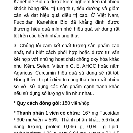
Kanehide Bio đã được kiểm nghiệm trên rất nhiều
khách hàng điều trị ung thư, tiểu đường và giảm
cân và đạt hiệu quả điều trị cao. Ở Việt Nam,
Fucoidan Kanehide Bio đã khẳng định được
thương hiệu quả mình nhờ hiệu quả sử dụng rất
tốt trên các bệnh nhân ung thư.
3. Chúng tôi cam kết chất lượng sản phẩm cao
nhất, nếu biết cách phối hợp hoặc được tư vấn
kết hợp với những hoạt chất chống oxy hóa khác
như Kẽm, Selen, Vitamin C, E, AHCC hoặc nấm
Agaricus, Curcumin hiệu quả sử dụng sẽ rất tốt.
Đồng thời chi phí điều trị cũng thấp hơn rất nhiều
so với sử dụng các sản phẩm cạnh tranh khác
nếu sử dụng số lượng viên như nhau.
* Quy cách đóng gói:
150 viên/hộp
* Thành phần 1 viên có chứa
: 167 mg Fucoidan
/ 300 mg/viên = 56%, Thành phần khác: 5.67kcal
năng lượng, protein 0,066 g, 0,041 g lipid,