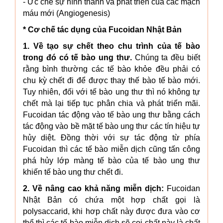
- Ức chế sự hình thành và phát triển của các mạch
máu mới (Angiogenesis)
* Cơ chế tác dụng của Fucoidan Nhật Bản
1. Về tạo sự chết theo chu trình của tế bào
trong đó có tế bào ung thư.
Chúng ta đều biết
rằng bình thường các tế bào khỏe đều phải có
chu kỳ chết đi để được thay thế bào tế bào mới.
Tuy nhiên, đối với tế bào ung thư thì nó không tự
chết mà lại tiếp tục phân chia và phát triển mãi.
Fucoidan tác động vào tế bào ung thư bằng cách
tác động vào bề mặt tế bào ung thư các tín hiệu tự
hủy diệt. Đồng thời với sự tác động từ phía
Fucoidan thì các tế bào miễn dịch cũng tấn công
phá hủy lớp màng tế bào của tế bào ung thư
khiến tế bào ung thư chết đi.
2. Về nâng cao khả năng miễn dịch:
Fucoidan
Nhật Bản có chứa một hợp chất gọi là
polysaccarid, khi hơp chất này được đưa vào cơ
thể thì các tế bào miễn dịch sẽ coi chất này là chất