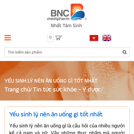
0
YẾU SINH LÝ NÊN ĂN UỐNG GÌ TỐT NHẤT
Trang chủ
Tin tức sức khỏe - Y dược
/
Yếu sinh lý nên ăn uống gì tốt nhất
Yếu sinh lý nên ăn uống gì là câu hỏi của nhiều người
kể cả nam và nữ. Vậy những thực phẩm mà người