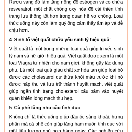
Rượu vang đỏ làm tăng nồng độ estrogen và có chứa
resveratrol, một chất chống oxy hóa để cải thiện tình
trạng lưu thông tốt hơn trong quan hệ vợ chồng. Loại
thức uống này còn làm quý ông cảm thấy ấm áp và dễ
chịu hơn.
4. Sinh tố việt quất chữa yếu sinh lý hiệu quả:
Việt quất là một trong những loại quả giúp trị yếu sinh
lý nam và nữ giới hiệu quả. Việt quất được xem là một
loại Viagra tự nhiên cho nam giới, không gây tác dụng
phụ. Là một loại quả giàu chất xơ hòa tan giúp loại bỏ
được các cholesterol dư thừa khỏi máu trước khi nó
được hấp thụ và lưu trữ thành huyết mạch, việt quất
giúp ngăn tình trạng cholesterol xấu bám vào huyết
quản khiến lòng mạch thu hẹp.
5. Cà phê tăng nhu cầu tình dục:
Không chỉ là thức uống giúp đầu óc sảng khoái, hưng
phấn mà cà phê còn giúp tăng ham muốn tình dục với
một liều lượng phù hợp hàng ngày. Các nghiên cứu