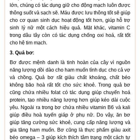
lớn, chúng có tác dụng giữ cho động mạch luôn được
thông suốt và sạch sẽ. Máu được lưu thông tốt sẽ giúp
cho cơ quan sinh dục hoạt động tốt hơn, giúp hỗ trợ
sinh lý nữ một cách hiệu quả. Mặt khác, vitamin C
trong dâu tây còn có tác dụng chống oxi hoá, rất tốt
cho hệ tim mạch.
3. Quả bơ:
Bơ được mệnh danh là tinh hoàn của cây vì nguồn
năng lượng dồi dào cho ham muốn tình dục cho cả vợ
và chồng. Quả bơ rất giàu chất khoáng, chất béo
không bão hoà rất tốt cho sức khoẻ. Trong quả bơ
cũng chứa nhiều folat có tác dụng giúp chuyển hoá
protein, tạo nhiều năng lượng hơn giúp kéo dài cuộc
yêu. Ngoài ra trong bơ chứa nhiều vitamin B6 và kali
giúp điều hoà tuyến giáp ở phụ nữ. Do vậy, ăn bơ
giúp tăng cường sức khoẻ, cung cấp năng lượng và
gia tăng ham muốn. Bơ cũng là thực phẩm giàu axit
béo omega – 3 giúp kích thích tâm trạng một cách tự