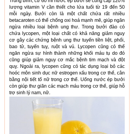
Trung bình, cứ 60 ml nước ép bưởi sẽ cung cấp 120%
lượng vitamin V cần thiết cho lứa tuổi từ 19 đến 50
mỗi ngày. Bưởi còn là một chất chứa rất nhiều
betacaroten có thể chống oxi hoá mạnh mẽ, giúp ngăn
ngừa nhiều loại bệnh ung thư. Trong bưởi đào có
chứa lycopen, một loại chất có khả năng giảm nguy
cơ gây các chứng bệnh ung thư tuyến tiền liệt, phổi,
bao tử, tuyến tuỵ, ruột và vú. Lycopen cũng có thể
ngăn ngừa sự hình thành những khối máu tụ do đó
cũng giúp giảm nguy cơ mắc bệnh tim mạch và đột
quỵ. Ngoài ra, lycopen cũng có tác dụng loại bỏ các
hoóc môn sinh dục nữ estrogen xấu trong cơ thể, cân
bằng nội tiết tố nữ trong cơ thể. Uống nước ép bưởi
còn giúp thư giãn các mạch máu trong cơ thể, giúp hỗ
trợ sinh lý nam, nữ.