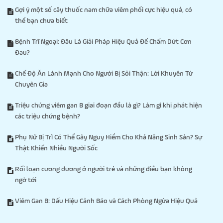
Gợi ý một số cây thuốc nam chữa viêm phổi cực hiệu quả, có
thể bạn chưa biết
Bệnh Trĩ Ngoại: Đâu Là Giải Pháp Hiệu Quả Để Chấm Dứt Cơn
Đau?
Chế Độ Ăn Lành Mạnh Cho Người Bị Sỏi Thận: Lời Khuyên Từ
Chuyên Gia
Triệu chứng viêm gan B giai đoạn đầu là gì? Làm gì khi phát hiện
các triệu chứng bệnh?
Phụ Nữ Bị Trĩ Có Thể Gây Nguy Hiểm Cho Khả Năng Sinh Sản? Sự
Thật Khiến Nhiều Người Sốc
Rối loạn cương dương ở người trẻ và những điều bạn không
ngờ tới
Viêm Gan B: Dấu Hiệu Cảnh Báo và Cách Phòng Ngừa Hiệu Quả