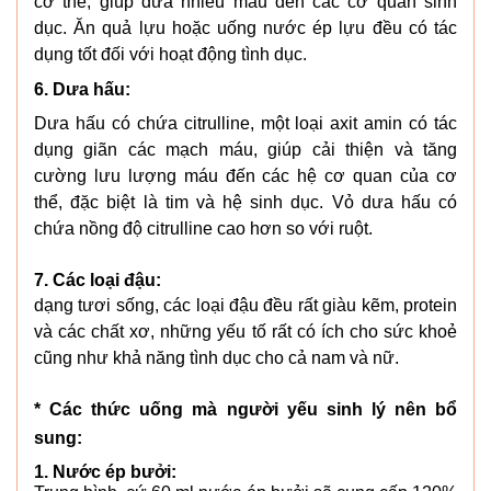
cơ thể, giúp đưa nhiều máu đến các cơ quan sinh
dục. Ăn quả lựu hoặc uống nước ép lựu đều có tác
dụng tốt đối với hoạt động tình dục.
6. Dưa hấu:
Dưa hấu có chứa citrulline, một loại axit amin có tác
dụng giãn các mạch máu, giúp cải thiện và tăng
cường lưu lượng máu đến các hệ cơ quan của cơ
thể, đặc biệt là tim và hệ sinh dục. Vỏ dưa hấu có
chứa nồng độ citrulline cao hơn so với ruột.
7.
Các loại đậu:
dạng tươi sống, các loại đậu đều rất giàu kẽm, protein
và các chất xơ, những yếu tố rất có ích cho sức khoẻ
cũng như khả năng tình dục cho cả nam và nữ.
* Các thức uống mà người yếu sinh lý nên bổ
sung:
1. Nước ép bưởi: