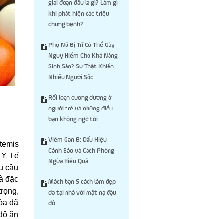
giai đoạn đầu là gì? Làm gì
khi phát hiện các triệu
chứng bệnh?
Phụ Nữ Bị Trĩ Có Thể Gây
Nguy Hiểm Cho Khả Năng
Sinh Sản? Sự Thật Khiến
Nhiều Người Sốc
Rối loạn cương dương ở
người trẻ và những điều
bạn không ngờ tới
Viêm Gan B: Dấu Hiệu
temis
Cảnh Báo và Cách Phòng
 Y Tế
Ngừa Hiệu Quả
u cầu
và đặc
Mách bạn 5 cách làm đẹp
trọng,
da tại nhà với mặt nạ đậu
hóa đã
đỏ
độ ăn