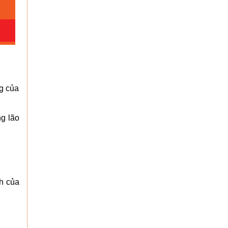
g của
ng lão
nh của