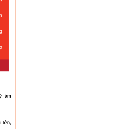
lý làm
 lớn,