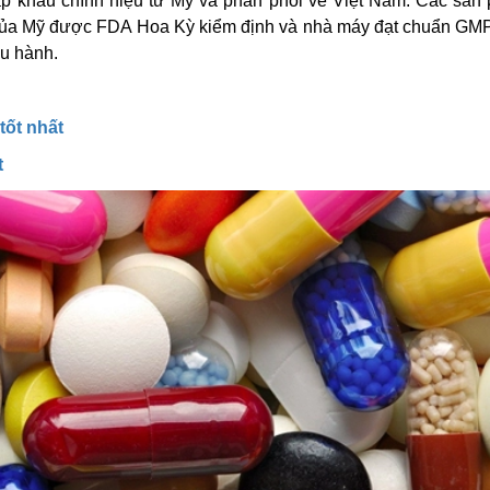
p khẩu chính hiệu từ Mỹ và phân phối về Việt Nam. Các sản
của Mỹ được FDA Hoa Kỳ kiểm định và nhà máy đạt chuẩn GMP
u hành.
tốt nhất
t