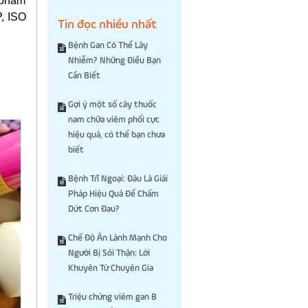
 phẩm
, ISO
Tin đọc nhiều nhất
Bệnh Gan Có Thể Lây
Nhiễm? Những Điều Bạn
Cần Biết
Gợi ý một số cây thuốc
nam chữa viêm phổi cực
hiệu quả, có thể bạn chưa
biết
Bệnh Trĩ Ngoại: Đâu Là Giải
Pháp Hiệu Quả Để Chấm
Dứt Cơn Đau?
Chế Độ Ăn Lành Mạnh Cho
Người Bị Sỏi Thận: Lời
Khuyên Từ Chuyên Gia
Triệu chứng viêm gan B