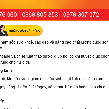
 chăm sóc sức khoẻ, sắc đẹp và nâng cao chất lượng cuộc sốn
o.
oáng và chiết xuất thảo dược, giúp bồi bổ khí huyết, giúp chố
ẻ trung cho nữ giới.
ng kinh
nh, lão hóa sớm, giảm nhu cầu sinh hoạt tình dục, lãnh cảm.
gày uống 1 đến 2 lần/ngày, uống sau bữa ăn hoặc theo chỉ đị
iếp.