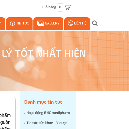
Giỏ hàng
0
M
TIN TỨC
GALLERY
LIÊN HỆ
 LÝ TỐT NHẤT HIỆN
Danh mục tin tức
Hoạt động BNC medipharm
c phẩm
 nguồn
Tin tức sức khỏe - Y dược