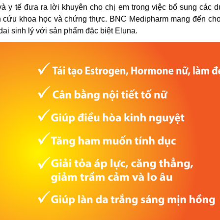
và y tế đưa ra lời khuyên cho chị em trong việc bổ sung các 
ên cứu khoa học và chứng thực. BNC Medipharm mang đến cho
dai sinh lý với sản phẩm đặc biệt Eluna.