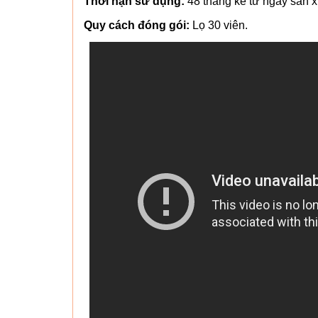
Thời hạn sử dụng:
48 tháng kể từ ngày sản x
Quy cách đóng gói:
Lọ 30 viên.