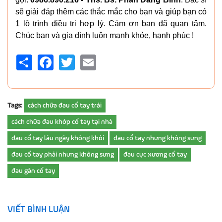
sẽ giải đáp thêm các thắc mắc cho bạn và giúp bạn có
1 lộ trình điều trị hợp lý. Cảm ơn bạn đã quan tâm.
Chúc bạn và gia đình luôn mạnh khỏe, hạnh phúc !
Share
Facebook
Twitter
Email
Tags:
cách chữa đau cổ tay trái
cách chữa đau khớp cổ tay tại nhà
đau cổ tay lâu ngày không khỏi
đau cổ tay nhưng không sưng
đau cổ tay phải nhưng không sưng
đau cục xương cổ tay
đau gân cổ tay
VIẾT BÌNH LUẬN