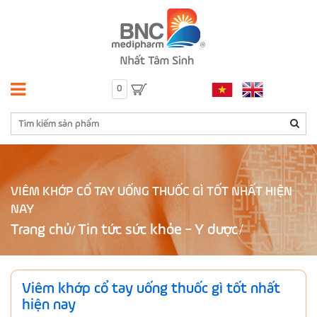
0
VIÊM KHỚP CỔ TAY UỐNG THUỐC GÌ TỐT NHẤT HIỆN
NAY
Trang chủ
Tin tức sức khỏe - Y dược
/
Viêm khớp cổ tay uống thuốc gì tốt nhất
hiện nay