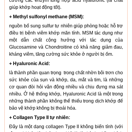
cường các enzym tổng hợp acid hyaluronic (là chất
giúp khớp hoạt động tốt).
+ Methyl sulfonyl methane (MSM):
nguồn bổ sung sulfur tự nhiên giúp phòng hoặc hỗ trợ
điều trị bệnh viêm khớp mãn tính. MSM tác dụng như
một dẫn chất cộng hưởng với tác dụng của
Glucosamine và Chondroitine có khả năng giảm đau,
kháng viêm, tăng cường sức khỏe ở người bị ốm.
+ Hyaluronic Acid:
là thành phần quan trọng trong chất nhờn bôi trơn cho
sức khỏe của sụn và khớp, da, mắt và tim, là những
cơ quan đòi hỏi vận động nhiều và chịu đựng ma sát
nhiều. Ở hệ thống khớp, Hyaluronic Acid là một trong
những thành phần không thể thiếu trong dịch khớp để
bảo vệ khớp không bị thoái hóa.
+ Collagen Type II tự nhiên:
Đây là một dạng collagen Type II không biến tính (với