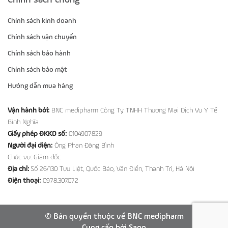
Chính sách kinh doanh
Chính sách vận chuyển
Chính sách bảo hành
Chính sách bảo mật
Hướng dẫn mua hàng
Vận hành bởi:
BNC medipharm Công Ty TNHH Thương Mại Dịch Vụ Y Tế
Bình Nghĩa
Giấy phép ĐKKD số:
0104907829
Người đại diện:
Ông Phan Đăng Bình
Chức vụ: Giám đốc
Địa chỉ:
Số 26/130 Tựu Liệt, Quốc Bảo, Văn Điển, Thanh Trì, Hà Nội
Điện thoại:
0978.307.072
© Bản quyền thuộc về BNC medipharm
Cung cấp bởi
Sapo