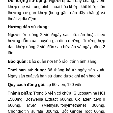
Đối tượng sử dụng:
Người bị dãn dây chằng, viêm
khớp nhẹ và trung bình, thoái hóa khớp, khô khớp, tổn
thương cơ gân khớp (bong gân, dãn dây chằng) và
thoát vị đĩa đệm.
Hướng dẫn sử dụng:
Người lớn uống 2 viên/ngày sau bữa ăn hoặc theo
hướng dẫn của chuyên gia dinh dưỡng. Trường hợp
đau khớp uống 2 viên/lần sau bữa ăn và ngày uống 2
lần.
Bảo quản:
Bảo quản nơi khô ráo, tránh ánh sáng.
Thời hạn sử dụng:
36 tháng kể từ ngày sản xuất.
Ngày sản xuất và hạn sử dụng được ghi trên bao bì
Quy cách đóng gói:
Lọ 60 viên, 120 viên
Thành phần:
Trong 6 viên có chứa: Glucosamine HCl
1500mg, Boswellia Extract 600mg, Collagen túyp II
600mg, MSM (Methylsulfonylmethane) 300mg,
Chondroitin sulfate 300mg, Bột Ginger root 60mg,