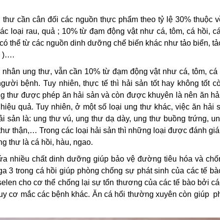
g thư cần cân đối các nguồn thực phẩm theo tỷ lệ 30% thuộc v
các loại rau, quả ; 10% từ đạm động vật như cá, tôm, cá hồi, c
có thể từ các nguồn dinh dưỡng chế biến khác như tảo biển, t
n )….
h nhân ung thư, vẫn cần 10% từ đạm động vật như cá, tôm, cá
người bệnh. Tuy nhiên, thực tế thì hải sản tốt hay không tốt c
ng thư được phép ăn hải sản và còn được khuyên là nên ăn hả
ệu quả. Tuy nhiên, ở một số loại ung thư khác, việc ăn hải 
i sản là: ung thư vú, ung thư dạ dày, ung thư buồng trứng, u
thư thận,… Trong các loại hải sản thì những loại được đánh giá 
g thư là cá hồi, hàu, ngao.
ứa nhiều chất dinh dưỡng giúp bảo vệ đường tiêu hóa và chốn
a 3 trong cá hồi giúp phòng chống sự phát sinh của các tế b
selen cho cơ thể chống lại sự tổn thương của các tế bào bởi c
guy cơ mắc các bệnh khác. Ăn cá hổi thường xuyên còn giúp p