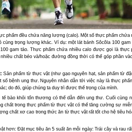
hực phẩm đều chứa năng lượng (calo). Một số thực phẩm chứa 
ó cùng trọng lượng khác. Ví dụ: một lát bánh Sôcôla 100 gam
g 100 gam táo. Thực phẩm chứa nhiều calo được gọi là thực
hiều chất béo và/hoặc đường đồng thời có thể góp phần vào
:
Sản phẩm từ thực vật (như gạo nguyên hạt, sản phẩm từ đậu,
t số bệnh ung thư. Nguyên nhân dẫn tới việc này là thực phẩ
c; do đó, giúp chúng ta duy trì được thể trọng của mình.
 tế bào khỏi tổn thương có thể dẫn đến ung thư. Cuối cùng 
g chất trong thực phẩm từ thực vật có thể tăng cường sự miễn
ng chất xơ cao trong thức ăn từ thực vật rất tốt cho hệ tiêu h
t hơn: Đặt mục tiêu ăn 5 suất ăn mỗi ngày: Trái cây và rau rấ