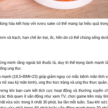
ng hàu kết hợp với rượu sake có thể mang lại hiệu quả trong
n và trạch, hạn chế ăn trai, ốc, hến do có thể chúng sống dư
.
g minh rằng ngoài bỏ thuốc lá, duy trì thể trọng lành mạnh l
hống ung thư.
ành mạnh (18,5<BMI<23) giúp giảm nguy cơ mắc bệnh mãn tính v
ụ nữ sau kỳ mãn kinh), ung thư trực tràng và ung thư thực quản.
 lượng khi bạn cam kết tích cực hoạt động và thường xuyên c
ác thói quen ít vận động như xem TV, chơi game trên máy tính
ất vừa sức trong ít nhất 30 phút, ba lần mỗi tuần. Sau khi sứ
hể dục vừa phải trong 60 phút hoặc vận động mạnh trong 30 ph