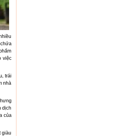
nhiều
 chứa
 phẩm
 việc
 trái
m nhà
nhưng
 dịch
óa của
t giàu