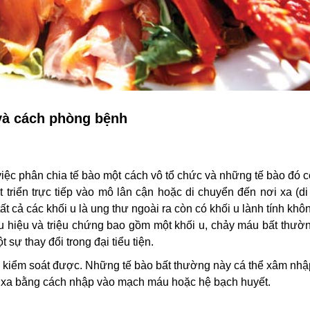
và cách phòng bệnh
iệc phân chia tế bào một cách vô tổ chức và những tế bào đó 
riển trực tiếp vào mô lân cận hoặc di chuyển đến nơi xa (di 
t cả các khối u là ung thư ngoài ra còn có khối u lành tính khô
u hiệu và triệu chứng bao gồm một khối u, chảy máu bất thườn
 sự thay đổi trong đại tiểu tiện.
g kiểm soát được. Những tế bào bất thường này cá thể xâm nh
 ở xa bằng cách nhập vào mạch máu hoặc hệ bạch huyết.