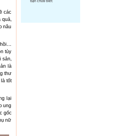
bạn chưa biết
ề các
á quả,
ảo nâu
 hồi…
òn tùy
i sản,
sản là
ng thư
là tốt
g lại
ào ung
ác gốc
hụ nữ