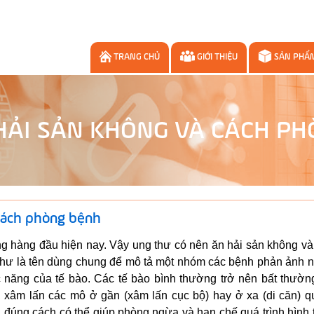
TRANG CHỦ
GIỚI THIỆU
SẢN PHẨ
HẢI SẢN KHÔNG VÀ CÁCH P
 cách phòng bệnh
ng hàng đầu hiện nay. Vậy ung thư có nên ăn hải sản không v
 thư là tên dùng chung để mô tả một nhóm các bệnh phản ảnh 
c năng của tế bào. Các tế bào bình thường trở nên bất thường
, xâm lấn các mô ở gần (xâm lấn cục bộ) hay ở xa (di căn) q
 đúng cách có thể giúp phòng ngừa và hạn chế quá trình hình 