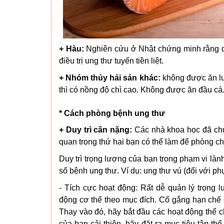
+ Hàu:
Nghiên cứu ở Nhật chứng minh rằng dù
điều trị ung thư tuyến tiền liệt.
+ Nhóm thủy hải sản khác:
không được ăn lươ
thì có nồng độ chì cao. Không được ăn đầu cá
* Cách phòng bệnh ung thư
+ Duy trì cân nặng:
Các nhà khoa học đã chứn
quan trọng thứ hai bạn có thể làm để phòng c
Duy trì trọng lượng của bạn trong phạm vi l
số bệnh ung thư. Ví dụ: ung thư vú (đối với ph
- Tích cực hoạt động: Rất dễ quản lý trọng
động cơ thể theo mục đích. Cố gắng hạn chế c
Thay vào đó, hãy bắt đầu các hoạt động thể ch
của bạn cải thiện, hãy đặt ra mục tiêu tập t