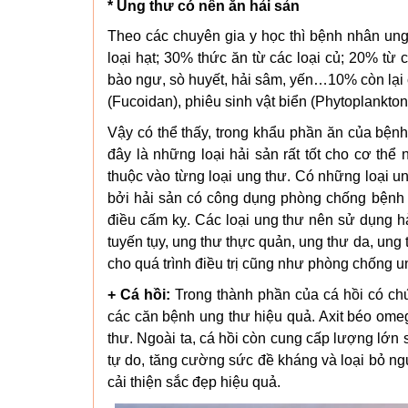
* Ung thư có nên ăn hải sản
Theo các chuyên gia y học thì bệnh nhân un
loại hạt; 30% thức ăn từ các loại củ; 20% từ 
bào ngư, sò huyết, hải sâm, yến…10% còn lại 
(Fucoidan), phiêu sinh vật biển (Phytoplankto
Vậy có thể thấy, trong khẩu phần ăn của bện
đây là những loại hải sản rất tốt cho cơ thể 
thuộc vào từng loại ung thư. Có những loại u
bởi hải sản có công dụng phòng chống bệnh hi
điều cấm kỵ. Các loại ung thư nên sử dụng hả
tuyến tụy, ung thư thực quản, ung thư da, ung 
cho quá trình điều trị cũng như phòng chống un
+ Cá hồi:
Trong thành phần của cá hồi có ch
các căn bệnh ung thư hiệu quả. Axit béo omeg
thư. Ngoài ta, cá hồi còn cung cấp lượng lớn 
tự do, tăng cường sức đề kháng và loại bỏ n
cải thiện sắc đẹp hiệu quả.