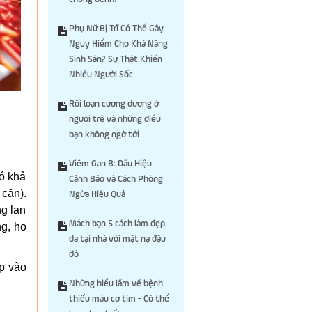
Phụ Nữ Bị Trĩ Có Thể Gây
Nguy Hiểm Cho Khả Năng
Sinh Sản? Sự Thật Khiến
Nhiều Người Sốc
Rối loạn cương dương ở
người trẻ và những điều
bạn không ngờ tới
Viêm Gan B: Dấu Hiệu
có khả
Cảnh Báo và Cách Phòng
căn).
Ngừa Hiệu Quả
ng lan
Mách bạn 5 cách làm đẹp
g, ho
da tại nhà với mặt nạ đậu
đỏ
ập vào
Những hiểu lầm về bệnh
thiếu máu cơ tim - Có thể