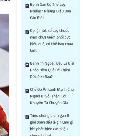
Bệnh Gan Có Thể Lây
Nhiễm? Những Điều Bạn
Cần Biết
Gợi ý một số cây thuốc
nam chữa viêm phổi cực
hiệu quả, có thể bạn chưa
biết
Bệnh Trĩ Ngoại: Đâu Là Giải
Pháp Hiệu Quả Để Chấm
Dứt Cơn Đau?
Chế Độ Ăn Lành Mạnh Cho
Người Bị Sỏi Thận: Lời
Khuyên Từ Chuyên Gia
Triệu chứng viêm gan B
giai đoạn đầu là gì? Làm gì
khi phát hiện các triệu
chứng bệnh?