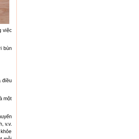
 việc
ới bùn
à điều
à một
huyển
, v.v.
c khỏe
út mỗi