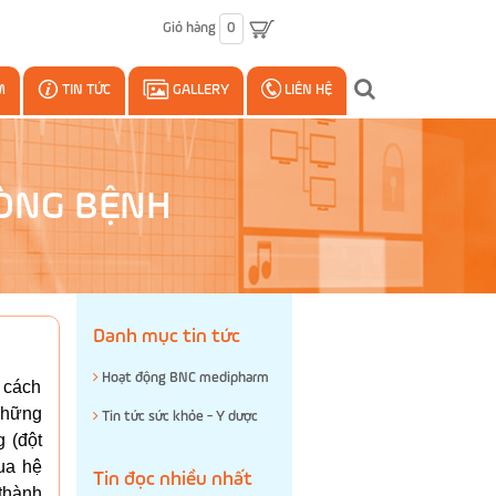
Giỏ hàng
0
M
TIN TỨC
GALLERY
LIÊN HỆ
HÒNG BỆNH
Danh mục tin tức
Hoạt động BNC medipharm
à cách
những
Tin tức sức khỏe - Y dược
 (đột
ua hệ
Tin đọc nhiều nhất
thành