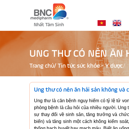
UNG THƯ CÓ NÊN ĂN 
Trang chủ
/
Tin tức sức khỏe - Y dược
Ung thư có nên ăn hải sản không và
Ung thư là căn bệnh nguy hiểm có tỷ lệ tử vo
phòng bệnh là câu hỏi của nhiều người. Ung
sự thay đổi về sinh sản, tăng trưởng và chứ
biến) và tăng sinh một cách không kiểm soát
thống bạch huyết hay mạch máu. Biết ăn uống