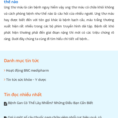
thế nào
Ung thư máu là căn bệnh nguy hiểm vậy ung thư máu có chữa khỏi không
và cách phòng bệnh như thế nào là câu hỏi của nhiều người. Ung thư máu
hay được biết đến với tên gọi khác là bệnh bạch cầu, máu trắng thường
xuất hiện rất nhiều trong các bộ phim truyền hình dài tập. Bệnh rất khó
phát hiện thường phải đến giai đoạn nặng thì mới có các triệu chứng rõ
ràng. Duới đây chúng ta cùng đi tìm hiểu chi tiết về bệnh...
Danh mục tin tức
Hoạt động BNC medipharm
Tin tức sức khỏe - Y dược
Tin đọc nhiều nhất
Bệnh Gan Có Thể Lây Nhiễm? Những Điều Bạn Cần Biết
Gợi ý một số cây thuốc nam chữa viêm phổi cực hiệu quả, có