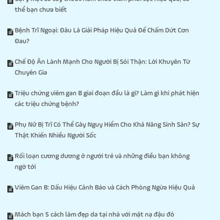
thể bạn chưa biết
Bệnh Trĩ Ngoại: Đâu Là Giải Pháp Hiệu Quả Để Chấm Dứt Cơn
Đau?
Chế Độ Ăn Lành Mạnh Cho Người Bị Sỏi Thận: Lời Khuyên Từ
Chuyên Gia
Triệu chứng viêm gan B giai đoạn đầu là gì? Làm gì khi phát hiện
các triệu chứng bệnh?
Phụ Nữ Bị Trĩ Có Thể Gây Nguy Hiểm Cho Khả Năng Sinh Sản? Sự
Thật Khiến Nhiều Người Sốc
Rối loạn cương dương ở người trẻ và những điều bạn không
ngờ tới
Viêm Gan B: Dấu Hiệu Cảnh Báo và Cách Phòng Ngừa Hiệu Quả
Mách bạn 5 cách làm đẹp da tại nhà với mặt nạ đậu đỏ