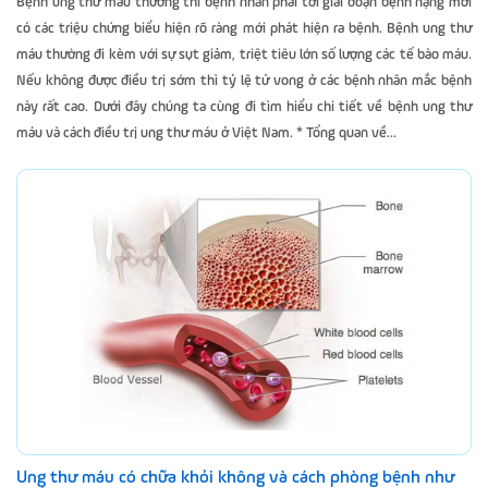
Bệnh ung thư máu thường thì bệnh nhân phải tới giai đoạn bệnh nặng mới
có các triệu chứng biểu hiện rõ ràng mới phát hiện ra bệnh. Bệnh ung thư
máu thường đi kèm với sự sụt giảm, triệt tiêu lớn số lượng các tế bào máu.
Nếu không được điều trị sớm thì tỷ lệ tử vong ở các bệnh nhân mắc bệnh
này rất cao. Dưới đây chúng ta cùng đi tìm hiểu chi tiết về bệnh ung thư
máu và cách điều trị ung thư máu ở Việt Nam. * Tổng quan về...
Ung thư máu có chữa khỏi không và cách phòng bệnh như