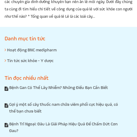
các chuyên gia dinh dưỡng khuyên bạn nên ăn lê mỗi ngày. Dưới đây chúng
ta cùng đi tìm hiểu chi tiết về công dụng của quả lê với sức khỏe con người
như thế nào? * Tổng quan về quả lê Lê là các loài cây...
Danh mục tin tức
Hoạt động BNC medipharm
Tin tức sức khỏe - Y dược
Tin đọc nhiều nhất
Bệnh Gan Có Thể Lây Nhiễm? Những Điều Bạn Cần Biết
Gợi ý một số cây thuốc nam chữa viêm phổi cực hiệu quả, có
thể bạn chưa biết
Bệnh Trĩ Ngoại: Đâu Là Giải Pháp Hiệu Quả Để Chấm Dứt Cơn
Đau?