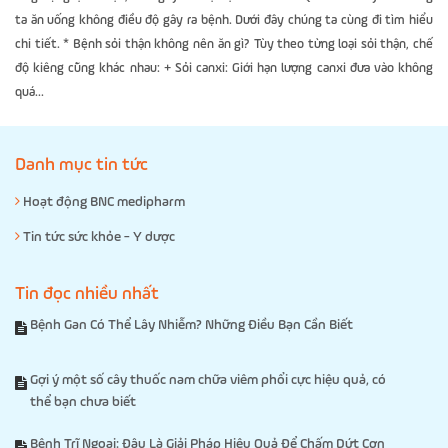
ta ăn uống không điều độ gây ra bệnh. Dưới đây chúng ta cùng đi tìm hiểu
chi tiết. * Bệnh sỏi thận không nên ăn gì? Tùy theo từng loại sỏi thận, chế
độ kiêng cũng khác nhau: + Sỏi canxi: Giới hạn lượng canxi đưa vào không
quá...
Danh mục tin tức
Hoạt động BNC medipharm
Tin tức sức khỏe - Y dược
Tin đọc nhiều nhất
Bệnh Gan Có Thể Lây Nhiễm? Những Điều Bạn Cần Biết
Gợi ý một số cây thuốc nam chữa viêm phổi cực hiệu quả, có
thể bạn chưa biết
Bệnh Trĩ Ngoại: Đâu Là Giải Pháp Hiệu Quả Để Chấm Dứt Cơn