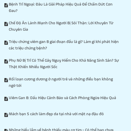
Bệnh Trĩ Ngoại: Đâu Là Giải Pháp Hiệu Quả Để Chấm Dứt Cơn
Đau?
Chế Độ Ăn Lành Mạnh Cho Người Bị Sỏi Thận: Lời Khuyên Từ
Chuyên Gia
Triệu chứng viêm gan B giai đoạn đầu là gì? Làm gì khi phát hiện
các triệu chứng bệnh?
Phụ Nữ Bị Trĩ Có Thể Gây Nguy Hiểm Cho Khả Năng Sinh Sản? Sự
Thật Khiến Nhiều Người Sốc
Rối loạn cương dương ở người trẻ và những điều bạn không
ngờ tới
Viêm Gan B: Dấu Hiệu Cảnh Báo và Cách Phòng Ngừa Hiệu Quả
Mách bạn 5 cách làm đẹp da tại nhà với mặt nạ đậu đỏ
Những hiểu lầm về bệnh thiếu máu cơ tim - Có thể bạn chưa