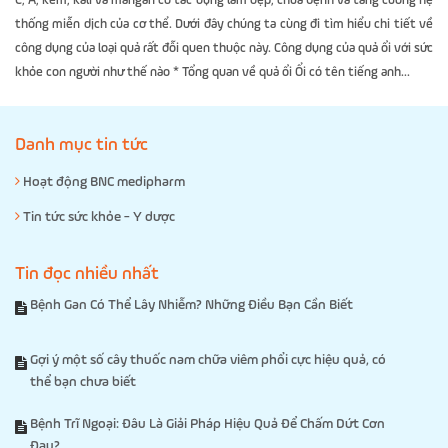
C, A, kẽm, kali và mangan có tác dụng làm đẹp, chữa bệnh và tăng cường hệ
thống miễn dịch của cơ thể. Dưới đây chúng ta cùng đi tìm hiểu chi tiết về
công dụng của loại quả rất đỗi quen thuộc này. Công dụng của quả ổi với sức
khỏe con người như thế nào * Tổng quan về quả ổi Ổi có tên tiếng anh...
Danh mục tin tức
Hoạt động BNC medipharm
Tin tức sức khỏe - Y dược
Tin đọc nhiều nhất
Bệnh Gan Có Thể Lây Nhiễm? Những Điều Bạn Cần Biết
Gợi ý một số cây thuốc nam chữa viêm phổi cực hiệu quả, có
thể bạn chưa biết
Bệnh Trĩ Ngoại: Đâu Là Giải Pháp Hiệu Quả Để Chấm Dứt Cơn
Đau?