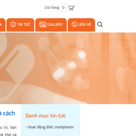
Giỏ hàng
0
M
TIN TỨC
GALLERY
LIÊN HỆ
à cách
Danh mục tin tức
Hoạt động BNC medipharm
 trị, bạn
hó thở và