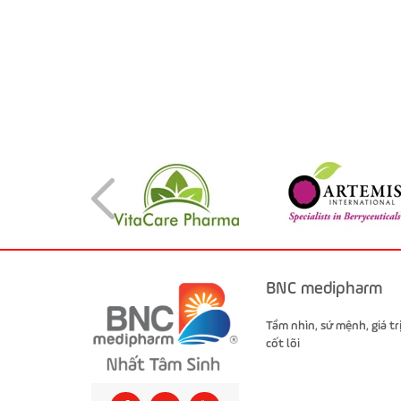
BNC medipharm
Tầm nhìn, sứ mệnh, giá tr
cốt lõi