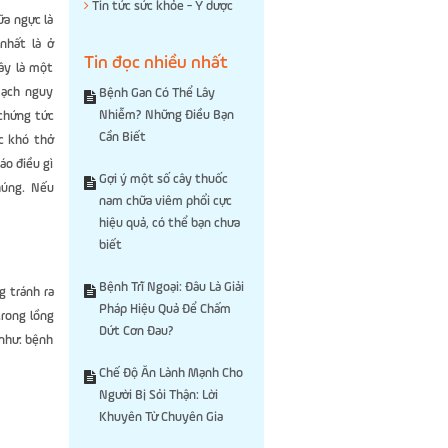
Tin tức sức khỏe - Y dược
ữa ngực là
nhất là ở
Tin đọc nhiều nhất
ây là một
mạch nguy
Bệnh Gan Có Thể Lây
Nhiễm? Những Điều Bạn
 chứng tức
Cần Biết
c khó thở
áo điều gì
Gợi ý một số cây thuốc
húng. Nếu
nam chữa viêm phổi cực
hiệu quả, có thể bạn chưa
biết
Bệnh Trĩ Ngoại: Đâu Là Giải
g tránh ra
Pháp Hiệu Quả Để Chấm
trong lồng
Dứt Cơn Đau?
 như: bệnh
Chế Độ Ăn Lành Mạnh Cho
Người Bị Sỏi Thận: Lời
Khuyên Từ Chuyên Gia