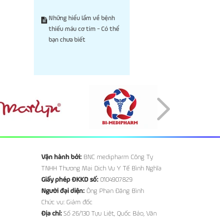
Những hiểu lầm về bệnh
thiếu máu cơ tim - Có thể
bạn chưa biết
Vận hành bởi:
BNC medipharm Công Ty
TNHH Thương Mại Dịch Vụ Y Tế Bình Nghĩa
Giấy phép ĐKKD số:
0104907829
Người đại diện:
Ông Phan Đăng Bình
Chức vụ: Giám đốc
Địa chỉ:
Số 26/130 Tựu Liệt, Quốc Bảo, Văn