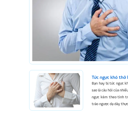
Tức ngực khó thở 
Bạn hay bị tức ngực kh
sao là câu hỏi của nhi
ngực kèm theo tình tr
trào ngược dạ dày thực