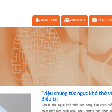
TRANG CHỦ
GIỚI THIỆU
SẢN PHẨ
Triệu chứng tức ngực khó thở v
điều trị
Bạn bị tức ngực khó thở, bạn đang tìm cách điều
chưa biết làm cách nào? Triệu chứng tức ngực k