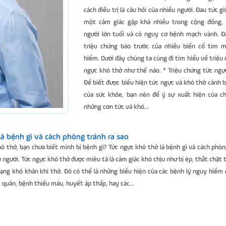
cách điều trị là câu hỏi của nhiều người. Đau tức gi
một cảm giác gặp khá nhiều trong cộng đồng, 
người lớn tuổi và có nguy cơ bệnh mạch vành. Đ
triệu chứng báo trước của nhiều biến cố tim 
hiểm. Dưới đây chúng ta cùng đi tìm hiểu về triệu
ngực khó thở như thế nào. * Triệu chứng tức ngự
Để biết được biểu hiện tức ngực và khó thở cảnh b
của sức khỏe, bạn nên để ý sự xuất hiện của c
những cơn tức và khó...
là bệnh gì và cách phòng tránh ra sao
ó thở, bạn chưa biết mình bị bệnh gì? Tức ngực khó thở là bệnh gì và cách phòn
ều người. Tức ngực khó thở được miêu tả là cảm giác khó chịu như bị ép, thắt chặt 
ạng khó khăn khi thở. Đó có thể là những biểu hiện của các bệnh lý nguy hiểm
 quản, bệnh thiếu máu, huyết áp thấp, hay các...