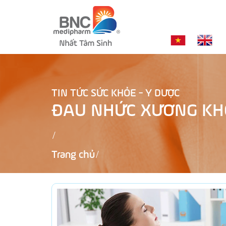
TIN TỨC SỨC KHỎE - Y DƯỢC
ĐAU NHỨC XƯƠNG KH
Trang chủ