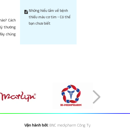
Những hiểu lầm về bệnh
thiếu máu cơ tim - Có thể
nào? Cách
bạn chưa biết
 lý thường
 đây chúng
Vận hành bởi:
BNC medipharm Công Ty