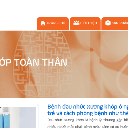
TRANG CHỦ
GIỚI THIỆU
SẢN PHẨ
ỚP TOÀN THÂN
Bệnh đau nhức xương khớp ở n
trẻ và cách phòng bệnh như th
Đau nhức xương khớp là bệnh lý thường gặp hi
nhiều người mắc phải, bệnh ngày càng có xu hướn