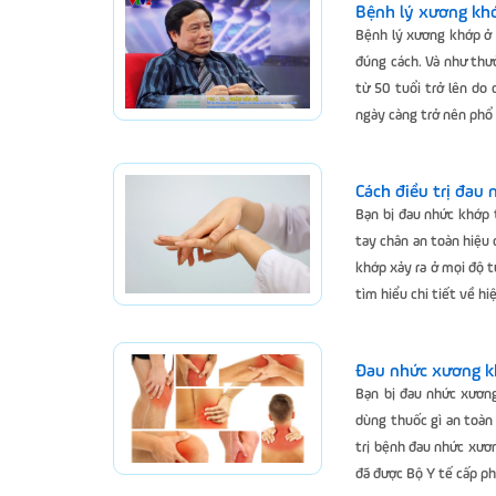
Bệnh lý xương khớ
Bệnh lý xương khớp ở 
đúng cách. Và như thư
từ 50 tuổi trở lên do 
ngày càng trở nên phổ 
Cách điều trị đau
Bạn bị đau nhức khớp t
tay chân an toàn hiệu 
khớp xảy ra ở mọi độ t
tìm hiểu chi tiết về hi
Đau nhức xương k
Bạn bị đau nhức xương
dùng thuốc gì an toàn 
trị bệnh đau nhức xươ
đã được Bộ Y tế cấp ph