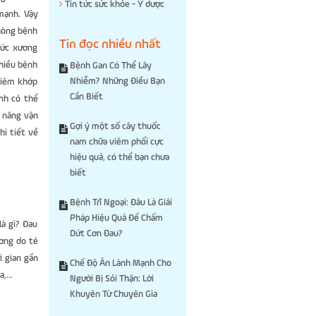
Tin tức sức khỏe - Y dược
mạnh. Vậy
hòng bệnh
Tin đọc nhiều nhất
hức xương
nhiều bệnh
Bệnh Gan Có Thể Lây
Nhiễm? Những Điều Bạn
viêm khớp
Cần Biết
nh có thể
c năng vận
Gợi ý một số cây thuốc
hi tiết về
nam chữa viêm phổi cực
hiệu quả, có thể bạn chưa
biết
Bệnh Trĩ Ngoại: Đâu Là Giải
Pháp Hiệu Quả Để Chấm
à gì? Đau
Dứt Cơn Đau?
ương do té
i gian gần
Chế Độ Ăn Lành Mạnh Cho
,...
Người Bị Sỏi Thận: Lời
Khuyên Từ Chuyên Gia