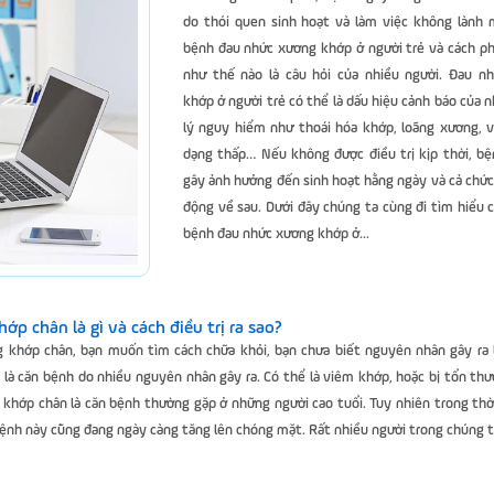
do thói quen sinh hoạt và làm việc không lành 
bệnh đau nhức xương khớp ở người trẻ và cách p
như thế nào là câu hỏi của nhiều người. Đau n
khớp ở người trẻ có thể là dấu hiệu cảnh báo của 
lý nguy hiểm như thoái hóa khớp, loãng xương, 
dạng thấp… Nếu không được điều trị kịp thời, bệ
gây ảnh hưởng đến sinh hoạt hằng ngày và cả chứ
động về sau. Dưới đây chúng ta cùng đi tìm hiểu c
bệnh đau nhức xương khớp ở...
p chân là gì và cách điều trị ra sao?
 khớp chân, bạn muốn tìm cách chữa khỏi, bạn chưa biết nguyên nhân gây ra l
là căn bệnh do nhiều nguyên nhân gây ra. Có thể là viêm khớp, hoặc bị tổn th
khớp chân là căn bệnh thường gặp ở những người cao tuổi. Tuy nhiên trong thờ
ệnh này cũng đang ngày càng tăng lên chóng mặt. Rất nhiều người trong chúng ta