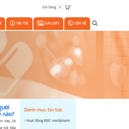
Giỏ hàng
0
M
TIN TỨC
GALLERY
LIÊN HỆ
gười
Danh mục tin tức
ế nào?
Hoạt động BNC medipharm
ện nay và
g trẻ hóa