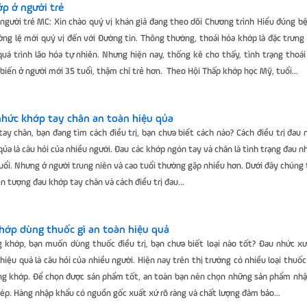
p ở người trẻ
người trẻ MC: Xin chào quý vị khán giả đang theo dõi Chương trình Hiểu đúng b
ờng lệ mời quý vị đến với Đường tin. Thông thường, thoái hóa khớp là đặc trưng
quá trình lão hóa tự nhiên. Nhưng hiện nay, thống kê cho thấy, tình trạng thoá
biến ở người mới 35 tuổi, thậm chí trẻ hơn. Theo Hội Thấp khớp học Mỹ, tuổi...
 nhức khớp tay chân an toàn hiệu qủa
ay chân, bạn đang tìm cách điều trị, bạn chưa biết cách nào? Cách điều trị đau
qủa là câu hỏi của nhiều người. Đau các khớp ngón tay và chân là tình trạng đau 
uổi. Nhưng ở người trung niên và cao tuổi thường gặp nhiều hơn. Dưới đây chúng 
ện tượng đau khớp tay chân và cách điều trị đau...
hớp dùng thuốc gì an toàn hiệu quả
 khớp, bạn muốn dùng thuốc điều trị, bạn chưa biết loại nào tốt? Đau nhức x
hiệu quả là câu hỏi của nhiều người. Hiện nay trên thị trường có nhiều loại thuốc
ng khớp. Để chọn được sản phẩm tốt, an toàn bạn nên chọn những sản phẩm nhậ
ép. Hàng nhập khẩu có nguồn gốc xuất xứ rõ ràng và chất lượng đảm bảo...