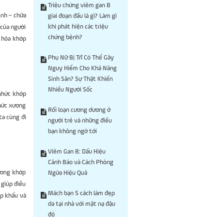
Triệu chứng viêm gan B
ệnh – chữa
giai đoạn đầu là gì? Làm gì
khi phát hiện các triệu
 của người
chứng bệnh?
i hóa khớp
Phụ Nữ Bị Trĩ Có Thể Gây
Nguy Hiểm Cho Khả Năng
Sinh Sản? Sự Thật Khiến
Nhiều Người Sốc
 nhức khớp
nhức xương
Rối loạn cương dương ở
ta cùng đi
người trẻ và những điều
bạn không ngờ tới
Viêm Gan B: Dấu Hiệu
Cảnh Báo và Cách Phòng
ương khớp
Ngừa Hiệu Quả
 giúp điều
Mách bạn 5 cách làm đẹp
p khẩu và
da tại nhà với mặt nạ đậu
đỏ