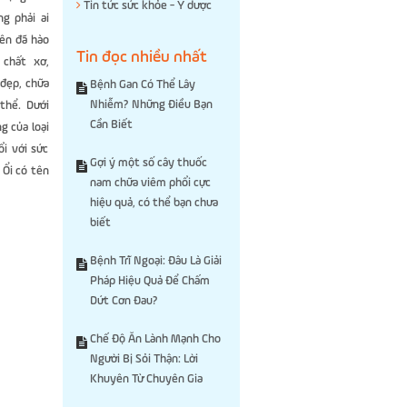
Tin tức sức khỏe - Y dược
g phải ai
iên đã hào
Tin đọc nhiều nhất
 chất xơ,
 đẹp, chữa
Bệnh Gan Có Thể Lây
Nhiễm? Những Điều Bạn
thể. Dưới
Cần Biết
g của loại
i với sức
Gợi ý một số cây thuốc
 Ổi có tên
nam chữa viêm phổi cực
hiệu quả, có thể bạn chưa
biết
Bệnh Trĩ Ngoại: Đâu Là Giải
Pháp Hiệu Quả Để Chấm
Dứt Cơn Đau?
Chế Độ Ăn Lành Mạnh Cho
Người Bị Sỏi Thận: Lời
Khuyên Từ Chuyên Gia