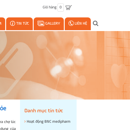
Giỏ hàng
0
M
TIN TỨC
GALLERY
LIÊN HỆ
hỏe
Danh mục tin tức
Hoạt động BNC medipharm
ra chợ lúc
 dụng của