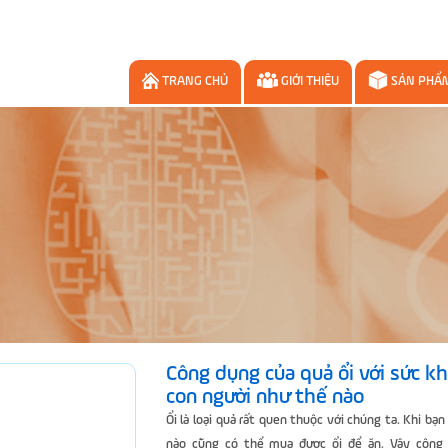
TRANG CHỦ
GIỚI THIỆU
SẢN PHẨ
Công dụng của quả ổi với sức k
con người như thế nào
Ổi là loại quả rất quen thuộc với chúng ta. Khi bạn 
nào cũng có thể mua được ổi để ăn. Vậy công