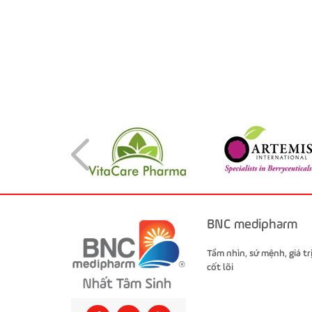
BNC medipharm
Tầm nhìn, sứ mệnh, giá tr
cốt lõi