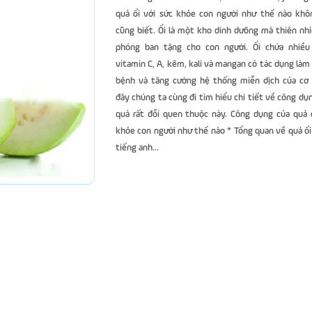
quả ổi với sức khỏe con người như thế nào khôn
cũng biết. Ổi là một kho dinh dưõng mà thiên nh
phóng ban tặng cho con người. Ổi chứa nhiều
vitamin C, A, kẽm, kali và mangan có tác dụng làm
bệnh và tăng cường hệ thống miễn dịch của cơ 
đây chúng ta cùng đi tìm hiểu chi tiết về công dụn
quả rất đỗi quen thuộc này. Công dụng của quả ổ
khỏe con người như thế nào * Tổng quan về quả ổi
tiếng anh...