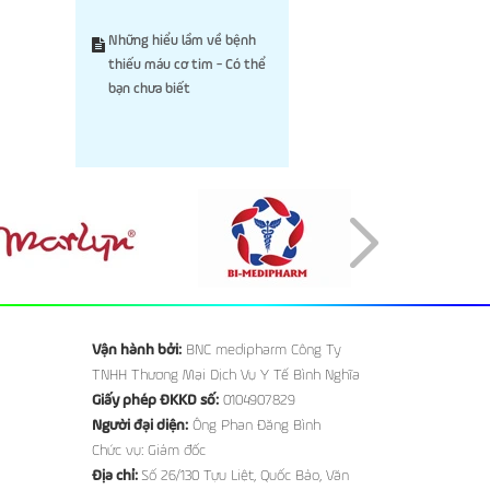
Những hiểu lầm về bệnh
thiếu máu cơ tim - Có thể
bạn chưa biết
Vận hành bởi:
BNC medipharm Công Ty
TNHH Thương Mại Dịch Vụ Y Tế Bình Nghĩa
Giấy phép ĐKKD số:
0104907829
Người đại diện:
Ông Phan Đăng Bình
Chức vụ: Giám đốc
Địa chỉ:
Số 26/130 Tựu Liệt, Quốc Bảo, Văn