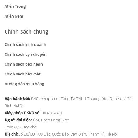
Miền Trung
Miền Nam
Chính sách chung
Chính sách kinh doanh
Chính sách vận chuyển
Chính sách bảo hành
Chính sách bảo mật
Hướng dẫn mua hàng
Vận hành bởi:
BNC medipharm Công Ty TNHH Thương Mại Dịch Vụ Y Tế
Bình Nghĩa
Giấy phép ĐKKD số:
0104907829
Người đại diện:
Ông Phan Đăng Bình
Chức vụ: Giám đốc
Địa chỉ:
Số 26/130 Tựu Liệt, Quốc Bảo, Văn Điển, Thanh Trì, Hà Nội