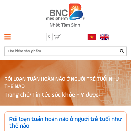
0
RỐI LOẠN TUẦN HOÀN NÃO Ở NGUỜI TRẺ TUỔI NHƯ
THẾ NÀO
Trang chủ
Tin tức sức khỏe - Y dược
/
Rối loạn tuần hoàn não ở nguời trẻ tuổi như
thế nào