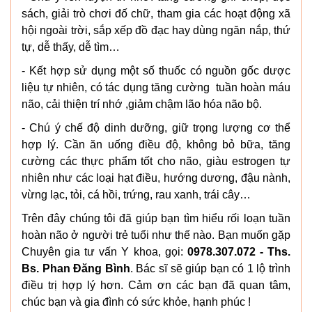
sách, giải trò chơi đố chữ, tham gia các hoạt động xã
hội ngoài trời, sắp xếp đồ đạc hay dùng ngăn nắp, thứ
tự, dễ thấy, dễ tìm…
- Kết hợp sử dụng một số thuốc có nguồn gốc dược
liệu tự nhiên, có tác dụng tăng cường tuần hoàn máu
não, cải thiện trí nhớ ,giảm chậm lão hóa não bộ.
- Chú ý chế độ dinh dưỡng, giữ trọng lượng cơ thể
hợp lý. Cần ăn uống điều độ, không bỏ bữa, tăng
cường các thực phẩm tốt cho não, giàu estrogen tự
nhiên như các loại hạt điều, hướng dương, đậu nành,
vừng lạc, tỏi, cá hồi, trứng, rau xanh, trái cây…
Trên đây chúng tôi đã giúp bạn tìm hiểu rối loạn tuần
hoàn não ở người trẻ tuổi như thế nào. Bạn muốn gặp
Chuyên gia tư vấn Y khoa, gọi:
0978.307.072 - Ths.
Bs. Phan Đăng Bình
. Bác sĩ sẽ giúp bạn có 1 lộ trình
điều trị hợp lý hơn. Cảm ơn các bạn đã quan tâm,
chúc bạn và gia đình có sức khỏe, hạnh phúc !