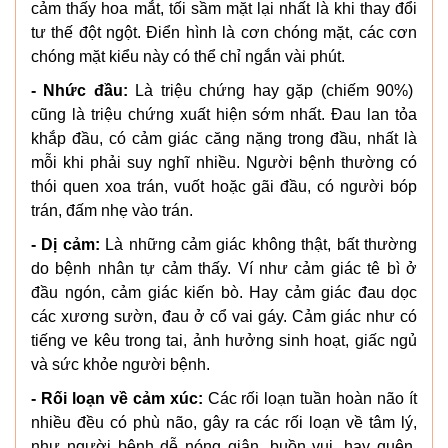
cảm thấy hoa mắt, tối sầm mặt lại nhất là khi thay đổi
tư thế đột ngột. Điển hình là cơn chóng mặt, các cơn
chóng mặt kiểu này có thể chỉ ngắn vài phút.
- Nhức đầu:
Là triệu chứng hay gặp (chiếm 90%)
cũng là triệu chứng xuất hiện sớm nhất. Đau lan tỏa
khắp đầu, có cảm giác căng nặng trong đầu, nhất là
mỗi khi phải suy nghĩ nhiều. Người bệnh thường có
thói quen xoa trán, vuốt hoặc gãi đầu, có người bóp
trán, đấm nhẹ vào trán.
- Dị cảm:
Là những cảm giác không thật, bất thường
do bệnh nhân tự cảm thấy. Ví như cảm giác tê bì ở
đầu ngón, cảm giác kiến bò. Hay cảm giác đau dọc
các xương sườn, đau ở cổ vai gáy. Cảm giác như có
tiếng ve kêu trong tai, ảnh hưởng sinh hoạt, giấc ngủ
và sức khỏe người bệnh.
- Rối loạn về cảm xúc:
Các rối loạn tuần hoàn não ít
nhiều đều có phù não, gây ra các rối loạn về tâm lý,
như người bệnh dễ nóng giận, buồn vui, hay quên,