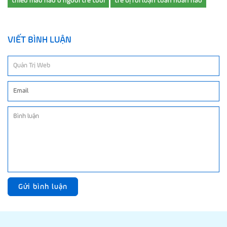
thiếu máu não ở người trẻ tuổi
trẻ bị rối loạn tuần hoàn não
VIẾT BÌNH LUẬN
Gửi bình luận