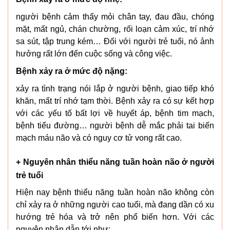
người bệnh cảm thấy mỏi chân tay, đau đầu, chóng
mặt, mất ngủ, chán chường, rối loạn cảm xúc, trí nhớ
sa sút, tập trung kém… Đối với người trẻ tuổi, nó ảnh
hưởng rất lớn đến cuộc sống và công việc.
Bệnh xảy ra ở mức độ nặng:
xảy ra tình trạng nói lắp ở người bệnh, giao tiếp khó
khăn, mất trí nhớ tạm thời. Bệnh xảy ra có sự kết hợp
với các yếu tố bất lợi về huyết áp, bệnh tim mạch,
bệnh tiểu đường… người bệnh dễ mắc phải tai biến
mạch máu não và có nguy cơ tử vong rất cao.
+ Nguyên nhân thiểu năng tuần hoàn não ở người
trẻ tuổi
Hiện nay bệnh thiểu năng tuần hoàn não không còn
chỉ xảy ra ở những người cao tuổi, mà đang dần có xu
hướng trẻ hóa và trở nên phổ biến hơn. Với các
nguyên nhân dẫn tới như: