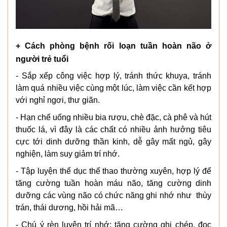
+ Cách phòng bệnh rối loạn tuần hoàn não ở
người trẻ tuổi
- Sắp xếp công việc hợp lý, tránh thức khuya, tránh
làm quá nhiều việc cùng một lúc, làm việc cần kết hợp
với nghỉ ngơi, thư giãn.
- Hạn chế uống nhiều bia rượu, chè đặc, cà phê và hút
thuốc lá, vì đây là các chất có nhiều ảnh hưởng tiêu
cực tới dinh dưỡng thần kinh, dễ gây mất ngủ, gây
nghiện, làm suy giảm trí nhớ.
- Tập luyện thể dục thể thao thường xuyên, hợp lý để
tăng cường tuần hoàn máu não, tăng cường dinh
dưỡng các vùng não có chức năng ghi nhớ như thùy
trán, thái dương, hồi hải mã…
- Chú ý rèn luyện trí nhớ: tăng cường ghi chép, đọc