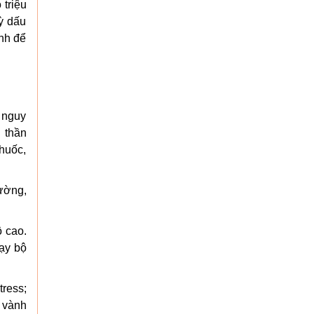
 triệu
kỳ dấu
ình để
ố nguy
 thần
thuốc,
ường,
ộ cao.
hạy bộ
tress;
 vành