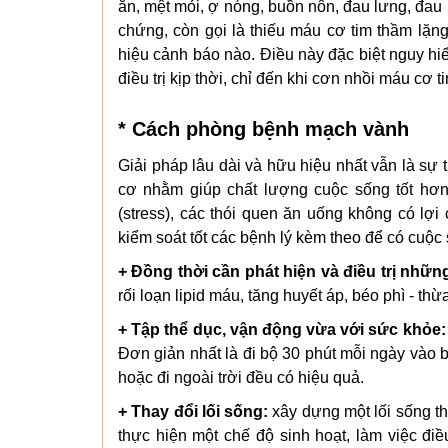
ăn, mệt mỏi, ợ nóng, buồn nôn, đau lưng, đau
chứng, còn gọi là thiếu máu cơ tim thầm lặng
hiệu cảnh báo nào. Điều này đặc biệt nguy hi
điều trị kịp thời, chỉ đến khi cơn nhồi máu cơ 
* Cách phòng bệnh mạch vành
Giải pháp lâu dài và hữu hiệu nhất vẫn là sự 
cơ nhằm giúp chất lượng cuộc sống tốt hơn.
(stress), các thói quen ăn uống không có lợi
kiểm soát tốt các bệnh lý kèm theo để có cuộ
+ Đồng thời cần phát hiện và điều trị nh
rối loạn lipid máu, tăng huyết áp, béo phì - thừ
+ Tập thể dục, vận động vừa với sức khỏe:
Đơn giản nhất là đi bộ 30 phút mỗi ngày vào bu
hoặc đi ngoài trời đều có hiệu quả.
+ Thay đổi lối sống:
xây dựng một lối sống tha
thực hiện một chế độ sinh hoạt, làm việc đ