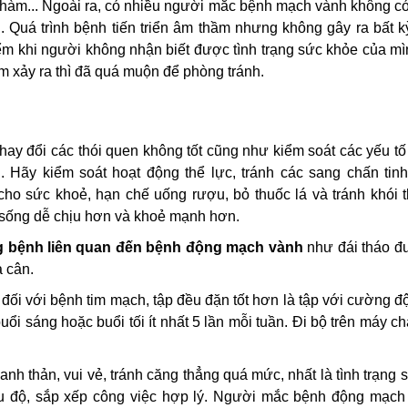
 hàm... Ngoài ra, có nhiều người mắc bệnh mạch vành không có
. Quá trình bệnh tiến triển âm thầm nhưng không gây ra bất 
ểm khi người không nhận biết được tình trạng sức khỏe của m
tim xảy ra thì đã quá muộn để phòng tránh.
thay đổi các thói quen không tốt cũng như kiểm soát các yếu t
 Hãy kiểm soát hoạt động thể lực, tránh các sang chấn tinh
 cho sức khoẻ, hạn chế uống rượu, bỏ thuốc lá và tránh khói 
c sống dễ chịu hơn và khoẻ mạnh hơn.
ững bệnh liên quan đến bệnh động mạch vành
như đái tháo đ
a cân.
đối với bệnh tim mạch, tập đều đặn tốt hơn là tập với cường đ
ổi sáng hoặc buổi tối ít nhất 5 lần mỗi tuần. Đi bộ trên máy c
nh thản, vui vẻ, tránh căng thẳng quá mức, nhất là tình trạng s
iều độ, sắp xếp công việc hợp lý. Người mắc bệnh động mạch