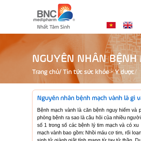
NGUYÊN NHÂN BỆNH 
Trang chủ
/
Tin tức sức khỏe - Y dược
Nguyên nhân bệnh mạch vành là gì v
Bệnh mạch vành là căn bệnh nguy hiểm và p
phòng bệnh ra sao là câu hỏi của nhiều ngư
số 1 trong số các bệnh lý tim mạch và có x
mạch vành bao gồm: Nhồi máu cơ tim, rối loạn
sinh tử giành giật tính mạng từ tay tử thần.