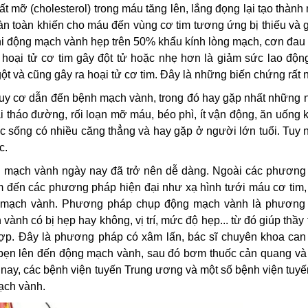
 mỡ (cholesterol) trong máu tăng lên, lắng đọng lại tạo thàn
n toàn khiến cho máu đến vùng cơ tim tương ứng bị thiếu và 
hi động mạch vành hẹp trên 50% khẩu kính lòng mạch, cơn đau
 hoại tử cơ tim gây đột tử hoặc nhẹ hơn là giảm sức lao động
ột và cũng gây ra hoại tử cơ tim. Đây là những biến chứng rất 
guy cơ dẫn đến bệnh mạch vành, trong đó hay gặp nhất những 
đái tháo đường, rối loạn mỡ máu, béo phì, ít vận động, ăn uống
ộc sống có nhiều căng thẳng và hay gặp ở người lớn tuổi. Tuy 
c.
 mạch vành ngày nay đã trở nên dễ dàng. Ngoài các phương
im đến các phương pháp hiện đại như xạ hình tưới máu cơ tim,
ng mạch vành. Phương pháp chụp động mạch vành là phương
vành có bị hẹp hay không, vị trí, mức độ hẹp... từ đó giúp thầy
hợp. Đây là phương pháp có xâm lấn, bác sĩ chuyên khoa can 
bẹn lên đến động mạch vành, sau đó bơm thuốc cản quang và
 nay, các bệnh viện tuyến Trung ương và một số bệnh viện tuyế
ạch vành.