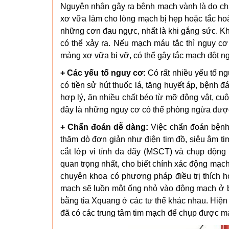
Nguyên nhân gây ra bệnh mạch vành là do chất
xơ vữa làm cho lòng mạch bị hẹp hoặc tắc hoà
những cơn đau ngực, nhất là khi gắng sức. K
có thể xảy ra. Nếu mạch máu tắc thì nguy cơ
mảng xơ vữa bị vỡ, có thể gây tắc mạch đột ng
+ Các yếu tố nguy cơ:
Có rất nhiều yếu tố n
có tiền sử hút thuốc lá, tăng huyết áp, bệnh 
hợp lý, ăn nhiều chất béo từ mỡ động vật, cu
đây là những nguy cơ có thể phòng ngừa đượ
+ Chẩn đoán dễ dàng:
Việc chẩn đoán bệnh
thăm dò đơn giản như điện tim đồ, siêu âm t
cắt lớp vi tính đa dãy (MSCT) và chụp độ
quan trọng nhất, cho biết chính xác động mạch 
chuyên khoa có phương pháp điều trị thích 
mạch sẽ luồn một ống nhỏ vào động mạch ở 
bằng tia Xquang ở các tư thế khác nhau. Hiện
đã có các trung tâm tim mạch để chụp được m