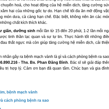
ầu chuyển hoá, cho hoạt động của hệ miễn dịch, tăng cường s
âm hại của những gốc tự do. Hạn chế tối đa ăn mỡ động vật, 
g món dưa, cà càng hạn chế. Đặc biệt, không nên ăn các mó
những chất kích thích khác.
hư giãn, dưỡng sinh
mỗi lần từ 15 đến 20 phút, 1-2 lần mỗi n
ược tinh thần lạc quan và sự tự tin. Thực hành tốt những điề
 đau thắt ngực mà còn giúp tăng cường hệ miễn dịch, cải thiệ
ên nhân gây ra bệnh mạch vành là gì và cách phòng bệnh ra sa
6.890.216 - Ths. Bs. Phan Đăng Bình
. Bác sĩ sẽ giải đáp th
iều trị hợp lý. Cảm ơn bạn đã quan tâm. Chúc bạn và gia đìn
tim, bệnh mạch vành
à cách phòng bệnh ra sao
h