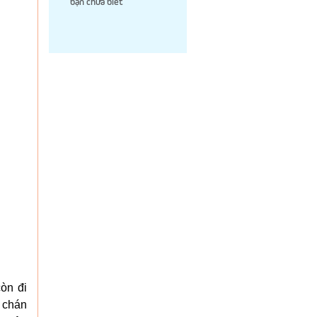
bạn chưa biết
òn đi
c chán