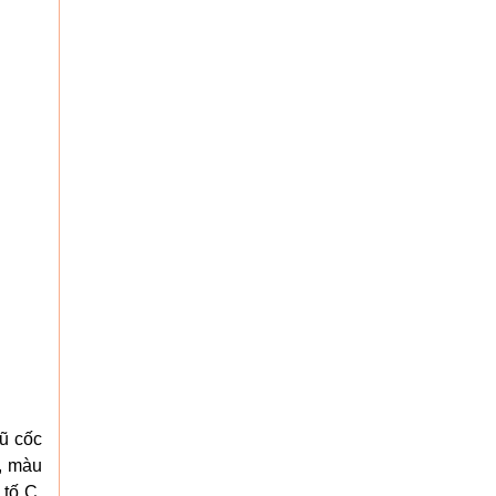
ũ cốc
m, màu
 tố C,