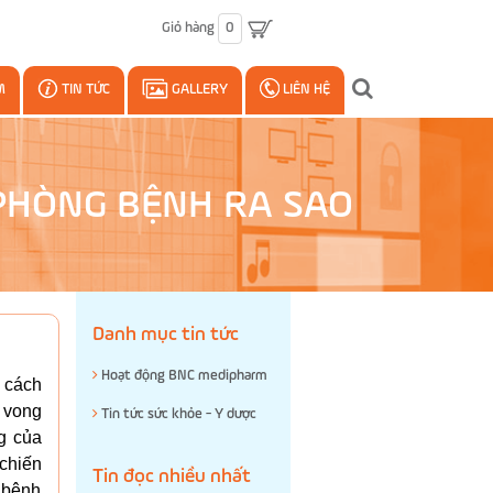
Giỏ hàng
0
M
TIN TỨC
GALLERY
LIÊN HỆ
PHÒNG BỆNH RA SAO
Danh mục tin tức
Hoạt động BNC medipharm
 cách
 vong
Tin tức sức khỏe - Y dược
g của
 chiến
Tin đọc nhiều nhất
g bệnh