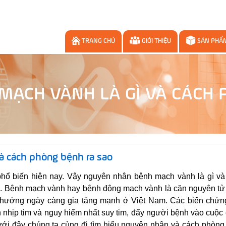
TRANG CHỦ
GIỚI THIỆU
SẢN PHẨ
MẠCH VÀNH LÀ GÌ VÀ CÁCH 
à cách phòng bệnh ra sao
hổ biến hiện nay. Vậy nguyên nhân bệnh mạch vành là gì và
ời. Bệnh mạch vành hay bệnh động mạch vành là căn nguyên tử
u hướng ngày càng gia tăng mạnh ở Việt Nam. Các biến chứn
 nhịp tim và nguy hiểm nhất suy tim, đẩy người bệnh vào cuộc
 Dưới đây chúng ta cùng đi tìm hiểu nguyên nhân và cách phòn