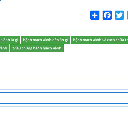
Share
Facebo
T
vành là gì
bệnh mạch vành nên ăn gì
bệnh mạch vành và cách chữa tr
vành
triệu chứng bệnh mạch vành