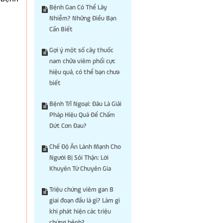
Bệnh Gan Có Thể Lây
Nhiễm? Những Điều Bạn
Cần Biết
Gợi ý một số cây thuốc
nam chữa viêm phổi cực
hiệu quả, có thể bạn chưa
biết
Bệnh Trĩ Ngoại: Đâu Là Giải
Pháp Hiệu Quả Để Chấm
Dứt Cơn Đau?
Chế Độ Ăn Lành Mạnh Cho
Người Bị Sỏi Thận: Lời
Khuyên Từ Chuyên Gia
Triệu chứng viêm gan B
giai đoạn đầu là gì? Làm gì
khi phát hiện các triệu
chứng bệnh?