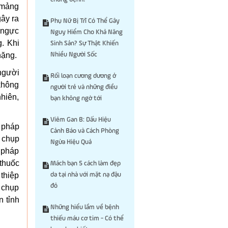
h mảng
gây ra
Phụ Nữ Bị Trĩ Có Thể Gây
 ngực
Nguy Hiểm Cho Khả Năng
. Khi
Sinh Sản? Sự Thật Khiến
nặng.
Nhiều Người Sốc
người
Rối loạn cương dương ở
 không
người trẻ và những điều
nhiên,
bạn không ngờ tới
Viêm Gan B: Dấu Hiệu
 pháp
Cảnh Báo và Cách Phòng
 chụp
Ngừa Hiệu Quả
 pháp
 thuốc
Mách bạn 5 cách làm đẹp
thiệp
da tại nhà với mặt nạ đậu
đỏ
 chụp
n tỉnh
Những hiểu lầm về bệnh
thiếu máu cơ tim - Có thể