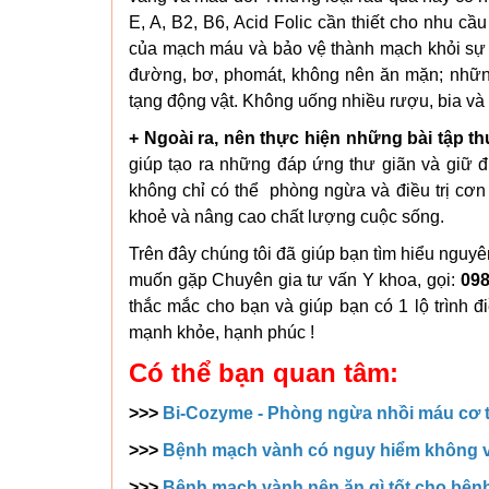
E, A, B2, B6, Acid Folic cần thiết cho nhu c
của mạch máu và bảo vệ thành mạch khỏi sự x
đường, bơ, phomát, không nên ăn mặn; nhữn
tạng động vật. Không uống nhiều rượu, bia và 
+ Ngoài ra, nên thực hiện những bài tập t
giúp tạo ra những đáp ứng thư giãn và giữ đ
không chỉ có thể phòng ngừa và điều trị cơn
khoẻ và nâng cao chất lượng cuộc sống.
Trên đây chúng tôi đã giúp bạn tìm hiểu nguy
muốn gặp Chuyên gia tư vấn Y khoa, gọi:
098
thắc mắc cho bạn và giúp bạn có 1 lộ trình đ
mạnh khỏe, hạnh phúc !
Có thể bạn quan tâm:
>>>
Bi-Cozyme - Phòng ngừa nhồi máu cơ 
>>>
Bệnh mạch vành có nguy hiểm không v
>>>
Bệnh mạch vành nên ăn gì tốt cho bện