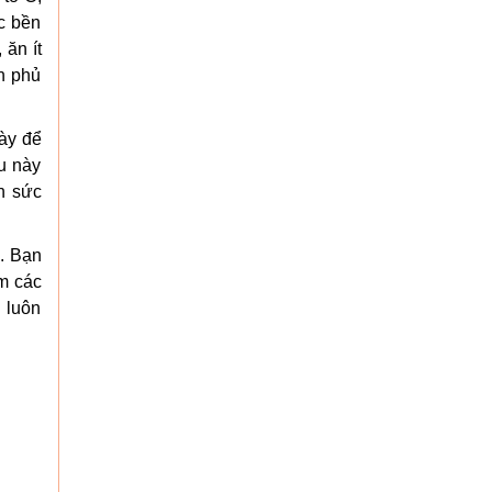
ức bền
ăn ít
n phủ
gày để
u này
n sức
o. Bạn
êm các
h luôn