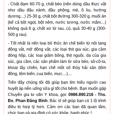
- Chất đạm 60-70 g, chất béo (nên dùng dầu thực vật
như dầu đậu nành, đậu phộng, mè, ô liu, hướng
dương…) 25-30 g, chất bột đường 300-320 g, muối ăn
(kể cả bột ngọt, bột nêm, nước tương, nước mắm…)
không quá 6 g, chất xơ từ rau, củ, quả 30-40 g (300-
500 g rau).
- Tốt nhất là nên loại bỏ thức ăn chế biến từ nội tạng
động vật, mỡ động vật, các loại thịt gia súc, gia cầm
đóng hộp, các loại giăm bông, thịt nguội, da của gia
súc, gia cầm, các sản phẩm làm từ sữa béo, sô-cô-la,
khoai tây chiên, hạn chế một số thủy hải sản (tôm
đồng, tôm biển, cua biển, mực…)…
Trên đây chúng tôi đã giúp bạn tìm hiểu người cao
huyết áp nên uống sữa gì tốt cho bệnh. Bạn muốn gặp
Chuyên gia tư vấn Y khoa, gọi:
0986.890.216 - Ths.
Bs. Phan Đăng Bình
. Bác sĩ sẽ giúp bạn có 1 lộ trình
điều trị hợp lý hơn. Cảm ơn các bạn đã quan tâm,
chúc bạn và gia đình có sức khỏe, hạnh phúc !