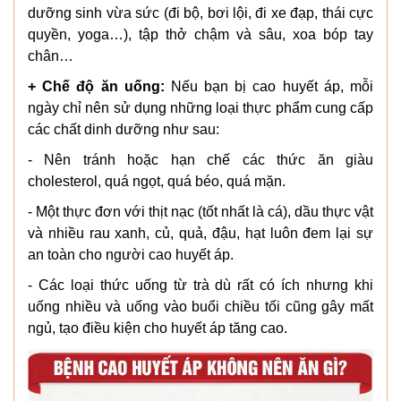
dưỡng sinh vừa sức (đi bộ, bơi lội, đi xe đạp, thái cực
quyền, yoga…), tập thở chậm và sâu, xoa bóp tay
chân…
+ Chế độ ăn uống:
Nếu bạn bị cao huyết áp, mỗi
ngày chỉ nên sử dụng những loại thực phẩm cung cấp
các chất dinh dưỡng như sau:
- Nên tránh hoặc hạn chế các thức ăn giàu
cholesterol, quá ngọt, quá béo, quá mặn.
- Một thực đơn với thịt nạc (tốt nhất là cá), dầu thực vật
và nhiều rau xanh, củ, quả, đậu, hạt luôn đem lại sự
an toàn cho người cao huyết áp.
- Các loại thức uống từ trà dù rất có ích nhưng khi
uống nhiều và uống vào buổi chiều tối cũng gây mất
ngủ, tạo điều kiện cho huyết áp tăng cao.