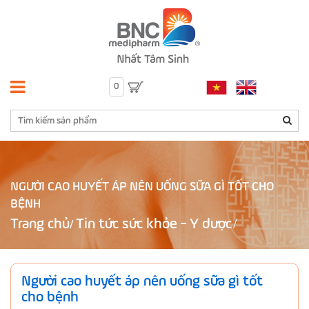
0
NGƯỜI CAO HUYẾT ÁP NÊN UỐNG SỮA GÌ TỐT CHO
BỆNH
Trang chủ
Tin tức sức khỏe - Y dược
/
Người cao huyết áp nên uống sữa gì tốt
cho bệnh