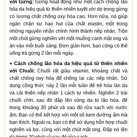
với Gừng:
Gừng hoạt động như một cách chống lão
hóa da hiệu quả từ thiên nhiên tuyệt vời do trong gừng
có lượng chất chống oxy hóa cao. Hơn nữa, nó giúp
ngăn chặn sự hao hụt của chất elastin, một trong
những nguyên nhân chính hình thành nếp nhăn. Trộn
một chút gừng nghiền với một muỗng canh mật ong và
ăn vào mỗi buổi sáng. Đơn giản hơn, bạn cũng có thể
uống trà gừng 2 lần mỗi ngày.
+ Cách chống lão hóa da hiệu quả từ thiên nhiên
với Chuối:
Chuối rất giàu vitamin, khoáng chất và
chất chống oxy hóa để chống lại các nếp nhăn. Sử
dụng công thức này 2 lần mỗi tuần để trẻ hóa làn da
và cải thiện nếp nhăn 1 cách tự nhiên. Nghiền 2 trái
chuối chín, sau đó đắp lên vùng da bị lão hóa, để
trong khoảng 30 phút và sau đó rửa sạch với nước
ấm. Bạn có thể kết hợp với một số kem dưỡng ẩm mà
bạn thích. Ngoài ra, bạn có thể sử dụng hỗn hợp chuối
nghiền và bơ, cùng với một chút mật ong. Đắp nó lên
da trong 20 phút và sau đó rửa sạch.