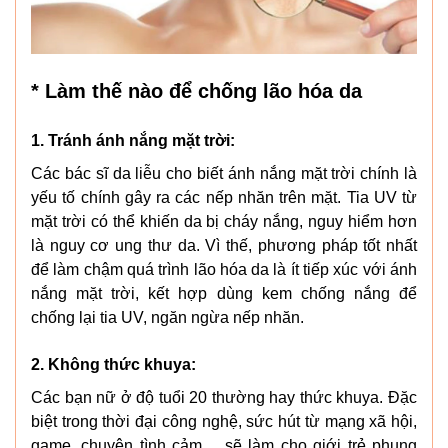
* Làm thế nào để chống lão hóa da
1. Tránh ánh nắng mặt trời:
Các bác sĩ da liễu cho biết ánh nắng mặt trời chính là
yếu tố chính gây ra các nếp nhăn trên mặt. Tia UV từ
mặt trời có thể khiến da bị cháy nắng, nguy hiểm hơn
là nguy cơ ung thư da. Vì thế, phương pháp tốt nhất
để làm chậm quá trình lão hóa da là ít tiếp xúc với ánh
nắng mặt trời, kết hợp dùng kem chống nắng để
chống lại tia UV, ngăn ngừa nếp nhăn.
2. Không thức khuya:
Các bạn nữ ở độ tuổi 20 thường hay thức khuya. Đặc
biệt trong thời đại công nghệ, sức hút từ mạng xã hội,
game, chuyện tình cảm… sẽ làm cho giới trẻ phung