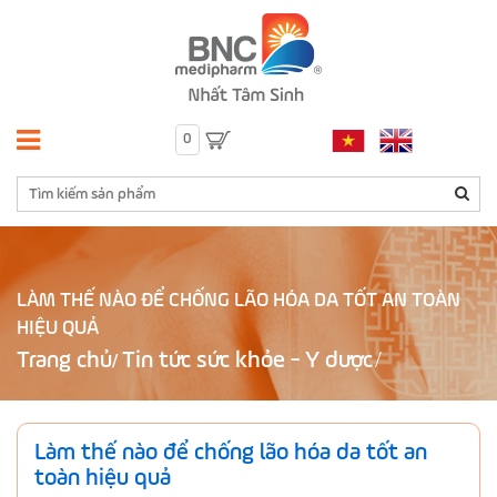
0
LÀM THẾ NÀO ĐỂ CHỐNG LÃO HÓA DA TỐT AN TOÀN
HIỆU QUẢ
Trang chủ
Tin tức sức khỏe - Y dược
/
Làm thế nào để chống lão hóa da tốt an
toàn hiệu quả