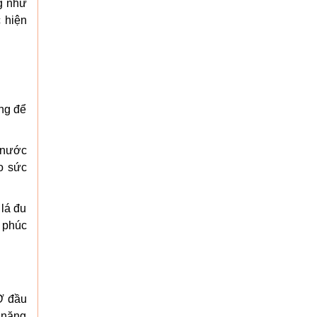
ng như
 hiện
áng để
 nước
ho sức
 lá đu
 phúc
Ở đầu
 năng