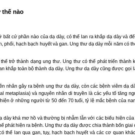
 thế nào
 ở bất cứ phần nào của dạ dày, có thể lan ra khắp dạ dày và đ
ản, phổi, hạch bạch huyết và gan. Ung thư dạ dày mỗi năm có t
 thể trở thành dạng ung thư. Ung thư có thể phát triển thành 
 lan khắp toàn bộ thành dạ dày. Ung thư dạ dày cũng được gọi 
yên nhân gây ra bệnh ung thư dạ dày, còn các bệnh viêm dạ dà
nal metaplasia) và nguyên nhân di truyền là các yếu tố tăng n
hiện ở những người từ 50 đến 70 tuổi, tỷ lệ mắc bệnh của na
ạ dày khá mơ hồ và thường bị nhẫm lẫn với các biểu hiện của
hể phát hiện ra bệnh. Ung thư dạ dày được chia thành bốn giai
có thể lan qua gan, tụy, hạch bạch huyết và các cơ quan khác