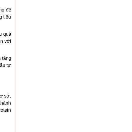
ng để
g tiểu
u quả
ộn với
m tăng
ầu tự
cơ sở.
 thành
rotein