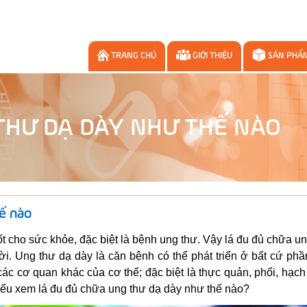
TRANG CHỦ
GIỚI THIỆU
SẢN PHẨ
THƯ DẠ DÀY NHƯ THẾ NÀO
ế nào
t cho sức khỏe, đặc biệt là bệnh ung thư. Vậy lá đu đủ chữa u
i. Ung thư dạ dày là căn bệnh có thể phát triển ở bất cứ ph
các cơ quan khác của cơ thể; đặc biệt là thực quản, phổi, hạc
hiểu xem lá đu đủ chữa ung thư dạ dày như thế nào?