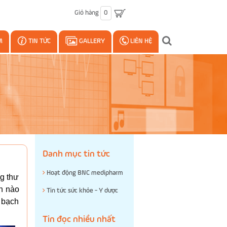
Giỏ hàng
0
M
TIN TỨC
GALLERY
LIÊN HỆ
Danh mục tin tức
Hoạt động BNC medipharm
ng thư
ần nào
Tin tức sức khỏe - Y dược
h bạch
Tin đọc nhiều nhất