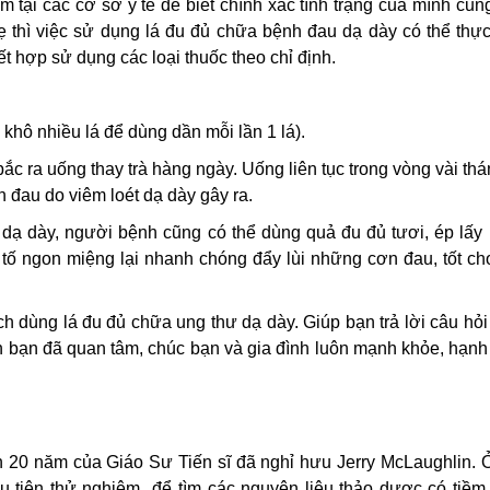
tại các cơ sở y tế để biết chính xác tình trạng của mình cũ
 thì việc sử dụng lá đu đủ chữa bệnh đau dạ dày có thể thực
t hợp sử dụng các loại thuốc theo chỉ định.
khô nhiều lá để dùng dần mỗi lần 1 lá).
 bắc ra uống thay trà hàng ngày. Uống liên tục trong vòng vài th
n đau do viêm loét dạ dày gây ra.
dạ dày, người bệnh cũng có thể dùng quả đu đủ tươi, ép lấy
h tố ngon miệng lại nhanh chóng đẩy lùi những cơn đau, tốt c
ch dùng lá đu đủ chữa ung thư dạ dày. Giúp bạn trả lời câu hỏi
 bạn đã quan tâm, chúc bạn và gia đình luôn mạnh khỏe, hạnh
n 20 năm của Giáo Sư Tiến sĩ đã nghỉ hưu Jerry McLaughlin. 
ầu tiên thử nghiệm để tìm các nguyên liệu thảo dược có tiềm