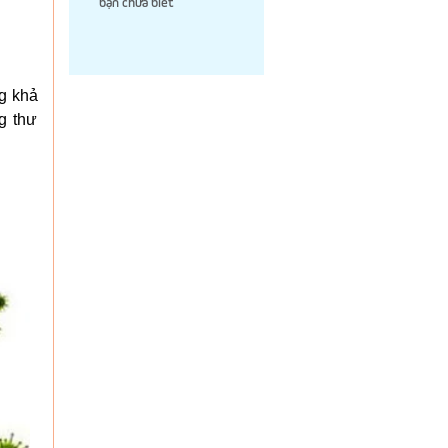
bạn chưa biết
g khả
g thư