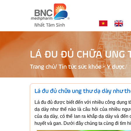
LÁ ĐU ĐỦ CHỮA UNG 
Trang chủ
/
Tin tức sức khỏe - Y dược
Lá đu đủ chữa ung thư dạ dày như th
Lá đu đủ được biết đến với nhiều công dụng tố
dạ dày như thế nào là câu hỏi của nhiều ngườ
của dạ dày, có thể lan ra khắp dạ dày và đến 
huyết và gan. Dưới đây chúng ta cùng đi tìm 