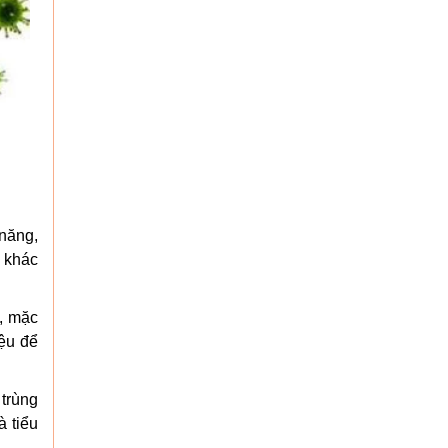
năng,
c khác
t, mặc
iệu để
trùng
 tiểu