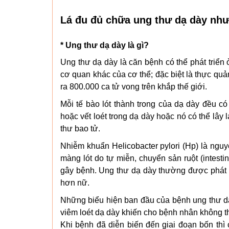
Lá đu đủ chữa ung thư dạ dày như
* Ung thư dạ dày là gì?
Ung thư dạ dày là căn bệnh có thể phát triển
cơ quan khác của cơ thể; đặc biệt là thực qu
ra 800.000 ca tử vong trên khắp thế giới.
Mỗi tế bào lót thành trong của dạ dày đều có
hoặc vết loét trong dạ dày hoặc nó có thể lây
thư bao tử.
Nhiễm khuẩn Helicobacter pylori (Hp) là ngu
màng lót do tự miễn, chuyển sản ruột (intesti
gây bệnh. Ung thư dạ dày thường được phát 
hơn nữ.
Những biểu hiện ban đầu của bệnh ung thư d
viêm loét dạ dày khiến cho bệnh nhân không t
Khi bệnh đã diễn biến đến giai đoạn bốn thì 