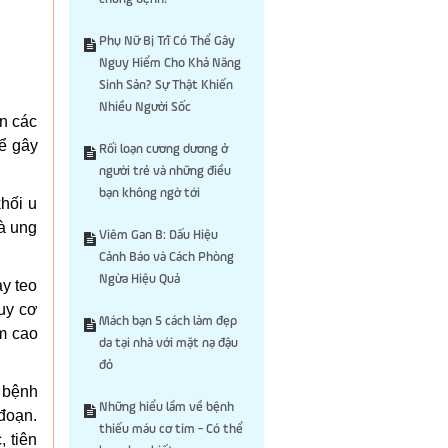
Phụ Nữ Bị Trĩ Có Thể Gây
Nguy Hiểm Cho Khả Năng
Sinh Sản? Sự Thật Khiến
Nhiều Người Sốc
ến các
hể gây
Rối loạn cương dương ở
người trẻ và những điều
bạn không ngờ tới
khối u
là ung
Viêm Gan B: Dấu Hiệu
Cảnh Báo và Cách Phòng
Ngừa Hiệu Quả
y teo
guy cơ
Mách bạn 5 cách làm đẹp
m cao
da tại nhà với mặt nạ đậu
đỏ
 bệnh
Những hiểu lầm về bệnh
 đoạn.
thiếu máu cơ tim - Có thể
, tiên