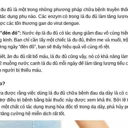
u đủ là một trong những phương pháp chữa bệnh truyền thố
tác dụng phụ nào. Các enzym có trong lá đu đủ làm tăng lượn
ược các tổn thương gan do virut dengue.
 “đèn đỏ”:
Nước ép lá đu đủ có tác dụng giảm đau vô cùng hiệ
kinh. Bạn chỉ cần lấy một chiếc lá đu đủ, thêm me và muối, tr
g ngày “đèn đỏ”, bạn sẽ thấy hiệu quả vô cùng rõ rệt.
ết, ăn đu đủ rất bổ máu, lá đu đủ cũng vậy, nó có khả năng là
2 muỗng nước canh lá đu đủ mỗi ngày để làm tăng lượng tiểu c
o người bị thiếu máu.
ào?
 ra được rằng việc dùng lá đu đủ chữa bệnh đau dạ dày là có 
ợ điều trị bệnh bằng bài thuốc này được xem khả thi. Bởi lẽ
 một chất có tác dụng trung hòa độc tố trong dạ dày, phá hủy p
tăng cường hệ miễn dịch rất tốt.