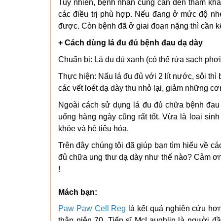
Tuy nhiên, bệnh nhân cũng cần đến thăm khám 
các điều trị phù hợp. Nếu đang ở mức độ nhẹ
được. Còn bệnh đã ở giai đoạn nặng thì cần kế
+ Cách dùng lá đu đủ bệnh đau dạ dày
Chuẩn bị: Lá đu đủ xanh (có thể rửa sạch phơi 
Thực hiện: Nấu lá đu đủ với 2 lít nước, sôi thì
các vết loét dạ dày thu nhỏ lại, giảm những cơ
Ngoài cách sử dụng lá đu đủ chữa bệnh đau 
uống hàng ngày cũng rất tốt. Vừa là loại sin
khỏe và hệ tiêu hóa.
Trên đây chúng tôi đã giúp bạn tìm hiểu về cá
đủ chữa ung thư dạ dày như thế nào? Cảm ơn
!
Mách bạn:
Paw Paw Cell Reg
là kết quả nghiên cứu hơ
thập niên 70, Tiến sĩ McLaughlin là người đ