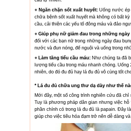
+ Ngăn chặn sốt xuất huyết:
Uống nước ép đ
chữa bệnh sốt xuất huyết mà không có bất kỳ 
cầu, cải thiện các yếu tố đông máu và đảo ng
+ Giúp phụ nữ giảm đau trong những ngày
đối với các bạn nữ trong những ngày đau bụng 
nước và đun nóng, để nguội và uống trong nhữn
+ Làm tăng tiểu cầu máu:
Như chúng ta đã bi
lượng tiểu cầu trong máu nhanh chóng. Uống 
nhiên, do đó đu đủ hay lá đu đủ vô cùng tốt ch
* Lá đu đủ chữa ung thư dạ dày như thế n
Mới đây, một số công trình nghiên cứu đã chỉ
Tuy là phương pháp dân gian nhưng việc hỗ tr
phần chính có trong lá đu đủ là papain. Đây là
giúp cho việc tiêu hóa đạm trở nên dễ dàng và 