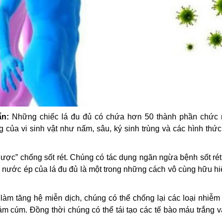
ẩn:
Những chiếc lá đu đủ có chứa hơn 50 thành phần chức 
của vi sinh vật như nấm, sâu, ký sinh trùng và các hình thứ
dược” chống sốt rét. Chúng có tác dụng ngăn ngừa bệnh sốt ré
g nước ép của lá đu đủ là một trong những cách vô cùng hữu h
àm tăng hệ miễn dịch, chúng có thể chống lại các loại nhiễm 
 cúm. Đồng thời chúng có thể tái tạo các tế bào máu trắng và