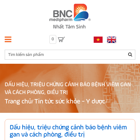
0
DẤU HIỆU, TRIỆU CHỨNG CẢNH BÁO BỆNH VIÊM GAN
VÀ CÁCH PHÒNG, ĐIỀU TRỊ
Trang chủ
Tin tức sức khỏe - Y dược
/
Dấu hiệu, triệu chứng cảnh báo bệnh viêm
gan và cách phòng, điều trị