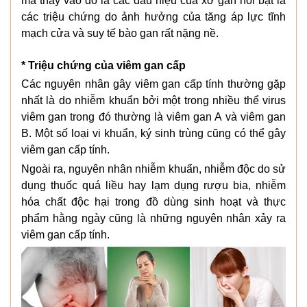
mà thay vào đó là các dấu hiệu của xơ gan nổi bật là
các triệu chứng do ảnh hưởng của tăng áp lực tĩnh
mạch cửa và suy tế bào gan rất nặng nề.
* Triệu chứng của viêm gan cấp
Các nguyên nhân gây viêm gan cấp tính thường gặp
nhất là do nhiễm khuẩn bởi một trong nhiều thể virus
viêm gan trong đó thường là viêm gan A và viêm gan
B. Một số loại vi khuẩn, ký sinh trùng cũng có thể gây
viêm gan cấp tính.
Ngoài ra, nguyên nhân nhiễm khuẩn, nhiễm độc do sử
dụng thuốc quá liều hay lạm dụng rượu bia, nhiễm
hóa chất độc hại trong đồ dùng sinh hoạt và thực
phẩm hằng ngày cũng là những nguyên nhân xảy ra
viêm gan cấp tính.