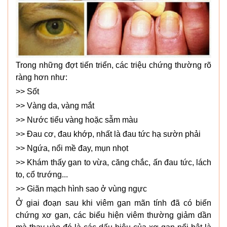
Trong những đợt tiến triển, các triệu chứng thường rõ
ràng hơn như:
>> Sốt
>> Vàng da, vàng mắt
>> Nước tiểu vàng hoặc sẫm màu
>> Đau cơ, đau khớp, nhất là đau tức hạ sườn phải
>> Ngứa, nổi mề đay, mụn nhọt
>> Khám thấy gan to vừa, căng chắc, ấn đau tức, lách
to, cổ trướng...
>> Giãn mạch hình sao ở vùng ngực
Ở giai đoạn sau khi viêm gan mãn tính đã có biến
chứng xơ gan, các biểu hiện viêm thường giảm dần