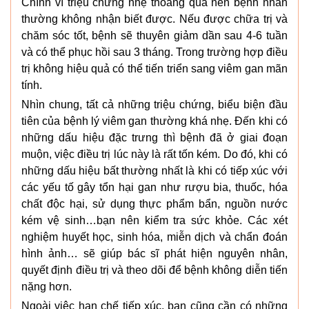
Chính vì triệu chứng nhẹ thoáng qua nên bệnh nhân
thường không nhận biết được. Nếu được chữa trị và
chăm sóc tốt, bệnh sẽ thuyên giảm dần sau 4-6 tuần
và có thể phục hồi sau 3 tháng. Trong trường hợp điều
trị không hiệu quả có thể tiến triển sang viêm gan mãn
tính.
Nhìn chung, tất cả những triệu chứng, biểu biện đầu
tiên của bệnh lý viêm gan thường khá nhẹ. Đến khi có
những dấu hiệu đặc trưng thì bệnh đã ở giai đoạn
muộn, việc điều trị lúc này là rất tốn kém. Do đó, khi có
những dấu hiệu bất thường nhất là khi có tiếp xúc với
các yếu tố gây tổn hại gan như rượu bia, thuốc, hóa
chất độc hại, sử dụng thực phẩm bẩn, nguồn nước
kém vệ sinh…bạn nên kiểm tra sức khỏe. Các xét
nghiệm huyết học, sinh hóa, miễn dịch và chẩn đoán
hình ảnh… sẽ giúp bác sĩ phát hiện nguyên nhân,
quyết định điều trị và theo dõi để bệnh không diễn tiến
nặng hơn.
Ngoài việc hạn chế tiếp xúc, bạn cũng cần có những