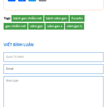
Tags:
bệnh gan nhiễm mỡ
bệnh viêm gan
funadin
gan nhiễm mỡ
viêm gan
viêm gan a
viêm gan b
VIẾT BÌNH LUẬN