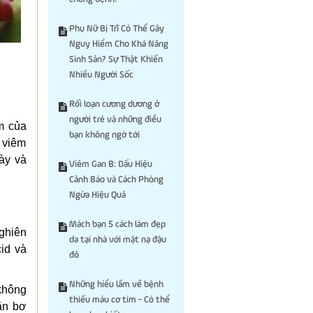
Phụ Nữ Bị Trĩ Có Thể Gây
Nguy Hiểm Cho Khả Năng
Sinh Sản? Sự Thật Khiến
Nhiều Người Sốc
Rối loạn cương dương ở
người trẻ và những điều
m của
bạn không ngờ tới
, viêm
dày và
Viêm Gan B: Dấu Hiệu
Cảnh Báo và Cách Phòng
Ngừa Hiệu Quả
Mách bạn 5 cách làm đẹp
ghiên
da tại nhà với mặt nạ đậu
cid và
đỏ
Những hiểu lầm về bệnh
 không
thiếu máu cơ tim - Có thể
 ăn bơ