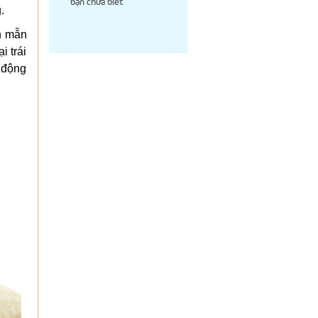
bạn chưa biết
.
ân mẫn
i trái
n động