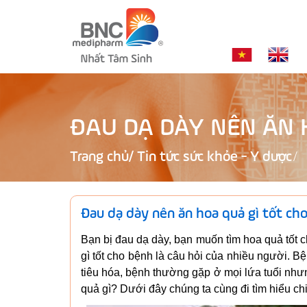
ĐAU DẠ DÀY NÊN ĂN 
Trang chủ
/
Tin tức sức khỏe - Y dược
Đau dạ dày nên ăn hoa quả gì tốt ch
Bạn bị đau dạ dày, bạn muốn tìm hoa quả tốt 
gì tốt cho bệnh là câu hỏi của nhiều người. 
tiêu hóa, bệnh thường gặp ở mọi lứa tuổi như
quả gì? Dưới đây chúng ta cùng đi tìm hiểu chi 