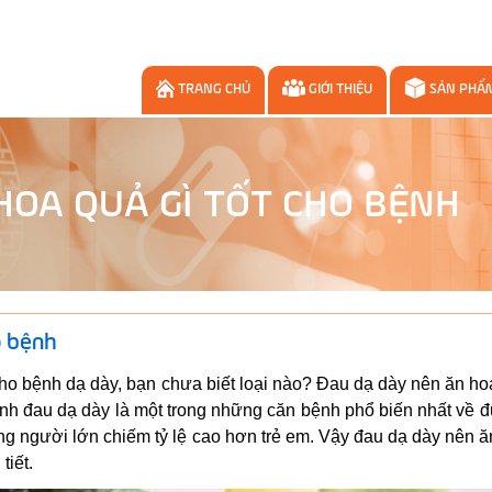
TRANG CHỦ
GIỚI THIỆU
SẢN PHẨ
HOA QUẢ GÌ TỐT CHO BỆNH
o bệnh
cho bệnh dạ dày, bạn chưa biết loại nào? Đau dạ dày nên ăn h
Bệnh đau dạ dày là một trong những căn bệnh phổ biến nhất về
ng người lớn chiếm tỷ lệ cao hơn trẻ em. Vậy đau dạ dày nên 
tiết.