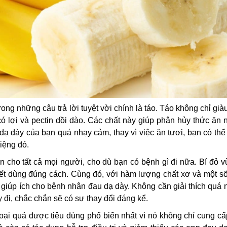
g những câu trả lời tuyệt vời chính là táo. Táo không chỉ già
 lợi và pectin dồi dào. Các chất này giúp phân hủy thức ăn 
 dạ dày của bạn quá nhạy cảm, thay vì việc ăn tươi, bạn có th
iệng đó.
 cho tất cả mọi người, cho dù bạn có bệnh gì đi nữa. Bí đỏ v
iết dùng đúng cách. Cùng đó, với hàm lượng chất xơ và một s
 giúp ích cho bệnh nhân đau dạ dày. Không cần giải thích quá 
đi, chắc chắn sẽ có sự thay đổi đáng kể.
oại quả được tiêu dùng phổ biến nhất vì nó không chỉ cung cấ