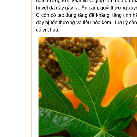
hàm lượng lớn Vitamin C giúp làm đẹp da mà 
huyết dạ dày gây ra. Ăn cam, quýt thường xuyê
C còn có tác dụng tăng đề kháng, tăng tính hấ
dày bị tổn thương và tiêu hóa kém. Lưu ý cần
có vị chua.