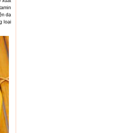
 xuất
itamin
iện dạ
g loại