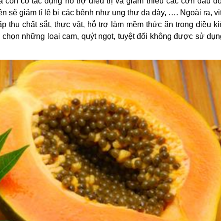
còn có tác dụng hỗ trợ điều trị và giảm thiểu các cơn đau do
n sẽ giảm tỉ lệ bị các bệnh như ung thư dạ dày, …. Ngoài ra, v
p thu chất sắt, thực vật, hỗ trợ làm mềm thức ăn trong điều k
 chọn những loại cam, quýt ngọt, tuyệt đối không được sử dụn