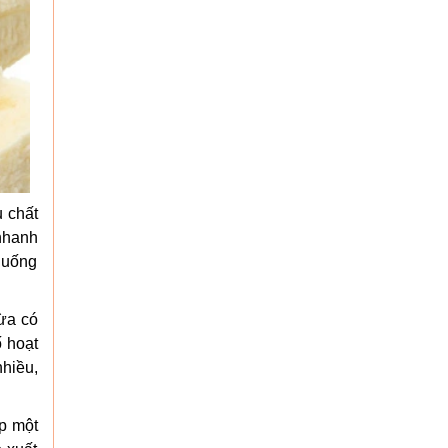
u chất
nhanh
ể uống
ừa có
ố hoạt
nhiều,
p một