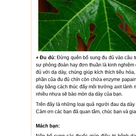
+ Đu đủ:
Đừng quên bổ sung đu đủ vào câu trả
sự phỏng đoán hay đơn thuần là kinh nghiệm 
đủ với dạ dày, chúng giúp kích thích tiêu hó
phần của đu đủ chín còn chứa enzyme papain
dày bằng cách thúc đẩy môi trường axit lành 
nhiều nhựa sẽ bào mòn dạ dày của bạn.
Trên đây là những loại quả người đau dạ dày 
Cảm ơn các bạn đã quan tâm, chúc bạn và gia 
Mách bạn:
Nên bổ sung các thuốc giúp điều trị bệnh d