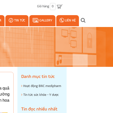
Giỏ hàng
0
M
TIN TỨC
GALLERY
LIÊN HỆ
Danh mục tin tức
Hoạt động BNC medipharm
oa quả
 đường
Tin tức sức khỏe - Y dược
ăn hoa
Tin đọc nhiều nhất