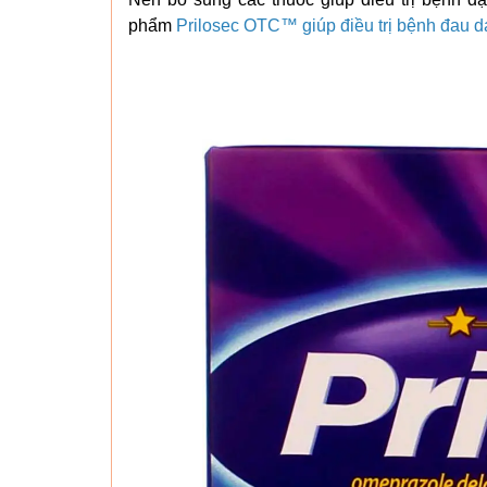
phẩm
Prilosec OTC™ giúp điều trị bệnh đau d