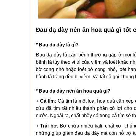
Đau dạ dày nên ăn hoa quả gì tốt 
* Đau dạ dày là gì?
Đau dạ dày là căn bệnh thường gặp ở mọi lứ
bệnh là tùy theo vị trí của viêm và loét khác n
bờ cong nhỏ hoặc loét bờ cong nhỏ, loét hang 
hành tá tràng đều bị viêm. Và tất cả gọi chung
* Đau dạ dày nên ăn hoa quả gì?
+ Cà tím:
Cà tím là một loại hoa quả cần xếp
cứu đã tìm rất nhiều thành phần có lợi cho d
nước. Ngoài ra, chất nhầy có trong cà tím sẽ t
+ Trái bơ:
Bơ chứa nhiều kali, chất xơ, chún
những giúp giảm đau dạ dày mà còn hỗ trợ tuy