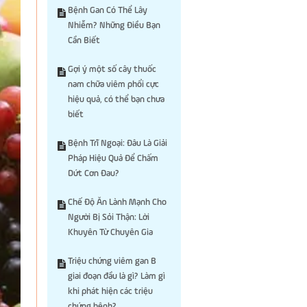
Bệnh Gan Có Thể Lây
Nhiễm? Những Điều Bạn
Cần Biết
Gợi ý một số cây thuốc
nam chữa viêm phổi cực
hiệu quả, có thể bạn chưa
biết
Bệnh Trĩ Ngoại: Đâu Là Giải
Pháp Hiệu Quả Để Chấm
Dứt Cơn Đau?
Chế Độ Ăn Lành Mạnh Cho
Người Bị Sỏi Thận: Lời
Khuyên Từ Chuyên Gia
Triệu chứng viêm gan B
giai đoạn đầu là gì? Làm gì
khi phát hiện các triệu
chứng bệnh?