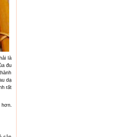
hải là
ủa đu
 thành
au dạ
nh rất
h hơn.
ó sản