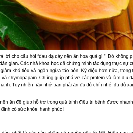
 lời cho câu hỏi “đau dạ dày nên ăn hoa quả gì ”. Đó không p
dân gian. Các nhà khoa học đã chứng minh tác dụng thực sự c
a, giảm khó tiêu và ngăn ngừa táo bón. Kỳ diệu hơn nữa, trong
 và chymopapain. Chúng giúp phá vỡ các protein và làm dịu đ
mạnh. Tuy nhiên hãy nhớ bạn phải ăn đu đủ chín nhé, đu đủ xa
nên ăn để giúp hỗ trợ trong quá trình điều trị bệnh được nhan
đình có sức khỏe, hạnh phúc !
ạ dày, nhất là các sản phẩm có nguồn gốc từ Mỹ. Hiện nay c