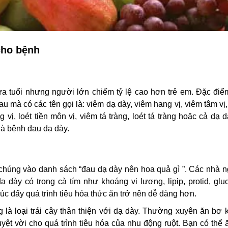
cho bệnh
a tuổi nhưng người lớn chiếm tỷ lệ cao hơn trẻ em. Đặc điể
hau mà có các tên gọi là: viêm dạ dày, viêm hang vị, viêm tâm vị
vị, loét tiền môn vị, viêm tá tràng, loét tá tràng hoặc cả dạ 
 là bệnh đau dạ dày.
 chúng vào danh sách “đau dạ dày nên hoa quả gì ”. Các nhà n
ạ dày có trong cà tím như khoáng vi lượng, lipip, protid, glu
húc đẩy quá trình tiêu hóa thức ăn trở nên dễ dàng hơn.
g là loại trái cây thân thiện với dạ dày. Thường xuyên ăn bơ
ệt vời cho quá trình tiêu hóa của nhu động ruột. Bạn có thể