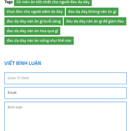
Tags:
55 món ăn tốt nhất cho người đau dạ dày
thực đơn cho người viêm dạ dày
đau dạ dày không nên ăn gì
đau dạ dày nên ăn gì buổi sáng
đau dạ dày nên ăn gì để giảm đau
đau dạ dày nên ăn hoa quả gì
đau dạ dày nên ăn uống như thế nào
VIẾT BÌNH LUẬN