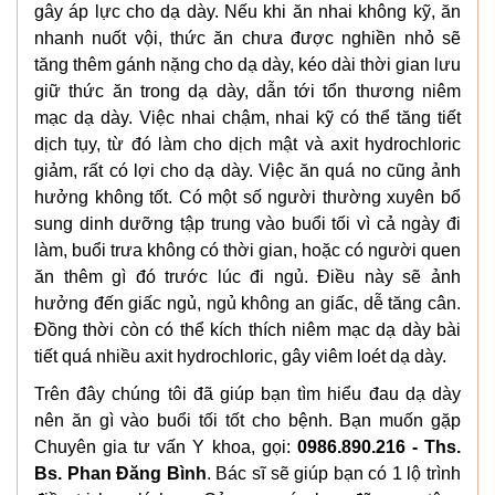
gây áp lực cho dạ dày. Nếu khi ăn nhai không kỹ, ăn
nhanh nuốt vội, thức ăn chưa được nghiền nhỏ sẽ
tăng thêm gánh nặng cho dạ dày, kéo dài thời gian lưu
giữ thức ăn trong dạ dày, dẫn tới tổn thương niêm
mạc dạ dày. Việc nhai chậm, nhai kỹ có thể tăng tiết
dịch tụy, từ đó làm cho dịch mật và axit hydrochloric
giảm, rất có lợi cho dạ dày. Việc ăn quá no cũng ảnh
hưởng không tốt.
Có một số người thường xuyên bổ
sung dinh dưỡng tập trung vào buổi tối vì cả ngày đi
làm, buổi trưa không có thời gian, hoặc có người quen
ăn thêm gì đó trước lúc đi ngủ. Điều này sẽ ảnh
hưởng đến giấc ngủ, ngủ không an giấc, dễ tăng cân.
Đồng thời còn có thể kích thích niêm mạc dạ dày bài
tiết quá nhiều axit hydrochloric, gây viêm loét dạ dày.
Trên đây chúng tôi đã giúp bạn tìm hiểu đau dạ dày
nên ăn gì vào buổi tối tốt cho bệnh. Bạn muốn gặp
Chuyên gia tư vấn Y khoa, gọi:
0986.890.216 - Ths.
Bs. Phan Đăng Bình
. Bác sĩ sẽ giúp bạn có 1 lộ trình