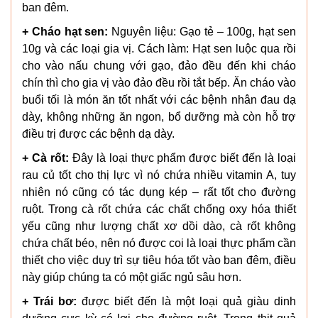
ban đêm.
+ Cháo hạt sen:
Nguyên liệu: Gạo tẻ – 100g, hạt sen
10g và các loại gia vị. Cách làm: Hạt sen luộc qua rồi
cho vào nấu chung với gạo, đảo đều đến khi cháo
chín thì cho gia vị vào đảo đều rồi tắt bếp. Ăn cháo vào
buổi tối là món ăn tốt nhất với các bệnh nhân đau dạ
dày, không những ăn ngon, bổ dưỡng mà còn hỗ trợ
điều trị được các bệnh dạ dày.
+ Cà rốt:
Đây là loại thực phẩm được biết đến là loại
rau củ tốt cho thị lực vì nó chứa nhiều vitamin A, tuy
nhiên nó cũng có tác dụng kép – rất tốt cho đường
ruột. Trong cà rốt chứa các chất chống oxy hóa thiết
yếu cũng như lượng chất xơ dồi dào, cà rốt không
chứa chất béo, nên nó được coi là loại thực phẩm cần
thiết cho việc duy trì sự tiêu hóa tốt vào ban đêm, điều
này giúp chúng ta có một giấc ngủ sâu hơn.
+ Trái bơ:
được biết đến là một loại quả giàu dinh