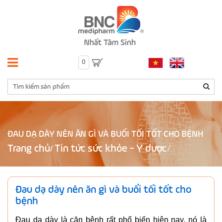
0
ĐAU DẠ DÀY NÊN ĂN GÌ VÀ BUỔI TỐI TỐT CHO BỆNH
Trang chủ
Tin tức sức khỏe - Y dược
/
Đau dạ dày nên ăn gì và buổi tối tốt cho
bệnh
Đau dạ dày là căn bệnh rất phổ biến hiện nay, nó là