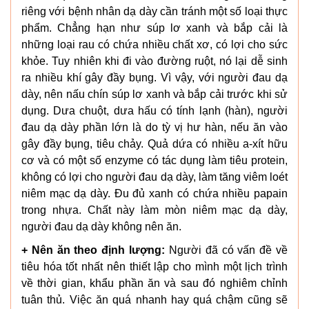
riêng với bệnh nhân dạ dày cần tránh một số loại thực
phẩm. Chẳng hạn như súp lơ xanh và bắp cải là
những loại rau có chứa nhiều chất xơ, có lợi cho sức
khỏe. Tuy nhiên khi đi vào đường ruột, nó lại dễ sinh
ra nhiều khí gây đầy bụng. Vì vậy, với người đau dạ
dày, nên nấu chín súp lơ xanh và bắp cải trước khi sử
dụng. Dưa chuột, dưa hấu có tính lạnh (hàn), người
đau dạ dày phần lớn là do tỳ vị hư hàn, nếu ăn vào
gây đầy bụng, tiêu chảy. Quả dứa có nhiều a-xít hữu
cơ và có một số enzyme có tác dụng làm tiêu protein,
không có lợi cho người đau dạ dày, làm tăng viêm loét
niêm mạc dạ dày. Đu đủ xanh có chứa nhiều papain
trong nhựa. Chất này làm mòn niêm mạc dạ dày,
người đau dạ dày không nên ăn.
+ Nên ăn theo định lượng:
Người đã có vấn đề về
tiêu hóa tốt nhất nên thiết lập cho mình một lịch trình
về thời gian, khẩu phần ăn và sau đó nghiêm chỉnh
tuân thủ. Việc ăn quá nhanh hay quá chậm cũng sẽ