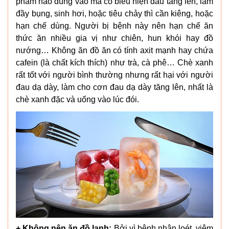
phẩm nào dùng vào mà có biểu hiện đau tăng lên, làm
đầy bụng, sinh hơi, hoặc tiêu chảy thì cần kiêng, hoặc
hạn chế dùng. Người bị bệnh này nên hạn chế ăn
thức ăn nhiều gia vị như chiên, hun khói hay đồ
nướng… Không ăn đồ ăn có tính axit mạnh hay chứa
cafein (là chất kích thích) như trà, cà phê… Chè xanh
rất tốt với người bình thường nhưng rất hại với người
đau dạ dày, làm cho cơn đau dạ dày tăng lên, nhất là
chè xanh đặc và uống vào lúc đói.
+ Không nên ăn đồ lạnh:
Bởi vì bệnh nhân loét, viêm