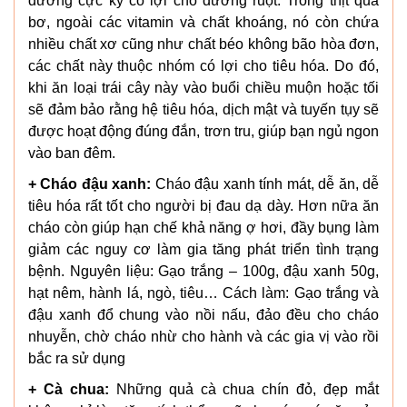
dưỡng cực kỳ có lợi cho đường ruột. Trong thịt quả
bơ, ngoài các vitamin và chất khoáng, nó còn chứa
nhiều chất xơ cũng như chất béo không bão hòa đơn,
các chất này thuộc nhóm có lợi cho tiêu hóa. Do đó,
khi ăn loại trái cây này vào buổi chiều muộn hoặc tối
sẽ đảm bảo rằng hệ tiêu hóa, dịch mật và tuyến tụy sẽ
được hoạt động đúng đắn, trơn tru, giúp bạn ngủ ngon
vào ban đêm.
+ Cháo đậu xanh:
Cháo đậu xanh tính mát, dễ ăn, dễ
tiêu hóa rất tốt cho người bị đau dạ dày. Hơn nữa ăn
cháo còn giúp hạn chế khả năng ợ hơi, đầy bụng làm
giảm các nguy cơ làm gia tăng phát triển tình trạng
bệnh. Nguyên liệu: Gạo trắng – 100g, đậu xanh 50g,
hạt nêm, hành lá, ngò, tiêu… Cách làm: Gạo trắng và
đậu xanh đổ chung vào nồi nấu, đảo đều cho cháo
nhuyễn, chờ cháo nhừ cho hành và các gia vị vào rồi
bắc ra sử dụng
+ Cà chua:
Những quả cà chua chín đỏ, đẹp mắt