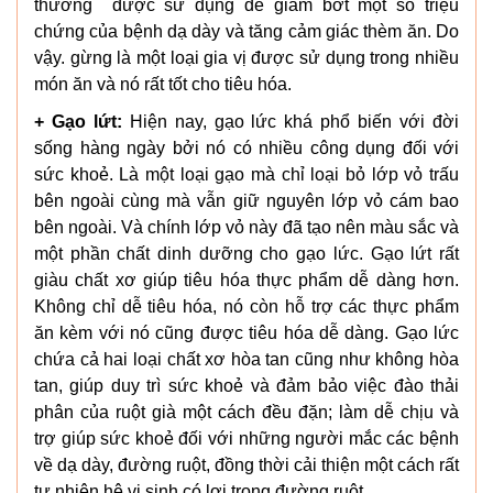
thường được sử dụng để giảm bớt một số triệu
chứng của bệnh dạ dày và tăng cảm giác thèm ăn. Do
vậy. gừng là một loại gia vị được sử dụng trong nhiều
món ăn và nó rất tốt cho tiêu hóa.
+ Gạo lứt:
Hiện nay, gạo lức khá phổ biến với đời
sống hàng ngày bởi nó có nhiều công dụng đối với
sức khoẻ. Là một loại gạo mà chỉ loại bỏ lớp vỏ trấu
bên ngoài cùng mà vẫn giữ nguyên lớp vỏ cám bao
bên ngoài. Và chính lớp vỏ này đã tạo nên màu sắc và
một phần chất dinh dưỡng cho gạo lức. Gạo lứt rất
giàu chất xơ giúp tiêu hóa thực phẩm dễ dàng hơn.
Không chỉ dễ tiêu hóa, nó còn hỗ trợ các thực phẩm
ăn kèm với nó cũng được tiêu hóa dễ dàng. Gạo lức
chứa cả hai loại chất xơ hòa tan cũng như không hòa
tan, giúp duy trì sức khoẻ và đảm bảo việc đào thải
phân của ruột già một cách đều đặn; làm dễ chịu và
trợ giúp sức khoẻ đối với những người mắc các bệnh
về dạ dày, đường ruột, đồng thời cải thiện một cách rất
tự nhiên hệ vi sinh có lợi trong đường ruột.