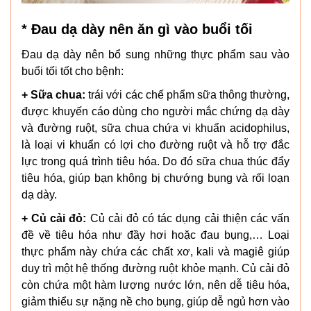
* Đau dạ dày nên ăn gì vào buổi tối
Đau dạ dày nên bổ sung những thực phẩm sau vào
buổi tối tốt cho bệnh:
+ Sữa chua:
trái với các chế phẩm sữa thông thường,
được khuyến cáo dùng cho người mắc chứng dạ dày
và đường ruột, sữa chua chứa vi khuẩn acidophilus,
là loại vi khuẩn có lợi cho đường ruột và hỗ trợ đắc
lực trong quá trình tiêu hóa. Do đó sữa chua thúc đẩy
tiêu hóa, giúp bạn không bị chướng bụng và rối loạn
dạ dày.
+ Củ cải đỏ:
Củ cải đỏ có tác dụng cải thiện các vấn
đề về tiêu hóa như đầy hơi hoặc đau bụng,… Loại
thực phẩm này chứa các chất xơ, kali và magiê giúp
duy trì một hệ thống đường ruột khỏe mạnh. Củ cải đỏ
còn chứa một hàm lượng nước lớn, nên dễ tiêu hóa,
giảm thiểu sự nặng nề cho bụng, giúp dễ ngủ hơn vào