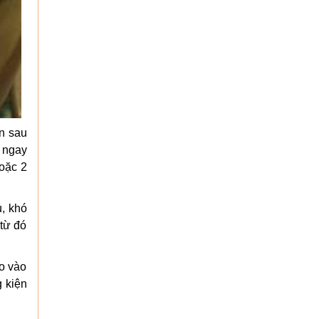
n sau
n ngay
hoặc 2
ủ, khó
 từ đó
o vào
g kiện