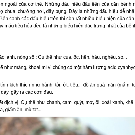
ên ngoài của cơ thể. Những dấu hiệu đầu tiên của căn bệnh n
 ợ chua, chướng hơi, đầy bụng. Đây là những dấu hiệu dễ nhận
. Bên cạnh các dấu hiệu trên thì còn rất nhiều biểu hiện của că
y máu tiêu hóa đều là những biểu hiện đặc trưng nhất của bệ
lạnh, nóng sôi: Cụ thể như cua, ốc, hến, hàu, nghêu, sò...
thể như măng, khoai mì vì chúng có một hàm lượng acid cyanhyd
ính kích thích như hành, tỏi, ớt, tiêu... đồ ăn quá mặn (mắm, 
ạ dày, gây ra các cơn đau.
 dịch vị: Cụ thể như chanh, cam, quýt, mơ, ổi, xoài xanh, khế
, giấm ăn, mù tạt...