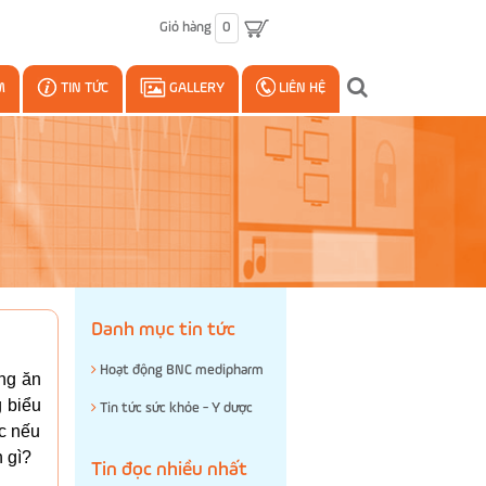
Giỏ hàng
0
M
TIN TỨC
GALLERY
LIÊN HỆ
Danh mục tin tức
Hoạt động BNC medipharm
ng ăn
g biểu
Tin tức sức khỏe - Y dược
ợc nếu
 gì?
Tin đọc nhiều nhất