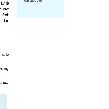
bạn chưa biết
ày là
 biết
n bệnh
nh đau
ric là
tương,
 chua,