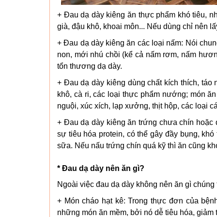
+ Đau dạ dày kiêng ăn thực phẩm khó tiêu, nhi
già, đậu khô, khoai môn... Nếu dùng chỉ nên l
+ Đau dạ dày kiêng ăn các loại nấm: Nói chung
non, mới nhú chồi (kể cả nấm rơm, nấm hương)
tổn thương dạ dày.
+ Đau dạ dày kiêng dùng chất kích thích, táo 
khô, cà ri, các loại thực phẩm nướng; món ăn ch
nguội, xúc xích, lạp xưởng, thịt hộp, các loại 
+ Đau dạ dày kiêng ăn trứng chưa chín hoặc qu
sự tiêu hóa protein, có thể gây đầy bụng, khó 
sữa. Nếu nấu trứng chín quá kỹ thì ăn cũng khó 
* Đau dạ dày nên ăn gì?
Ngoài việc đau dạ dày không nên ăn gì chúng
+ Món cháo hạt kê: Trong thực đơn của bện
những món ăn mềm, bởi nó dễ tiêu hóa, giảm t