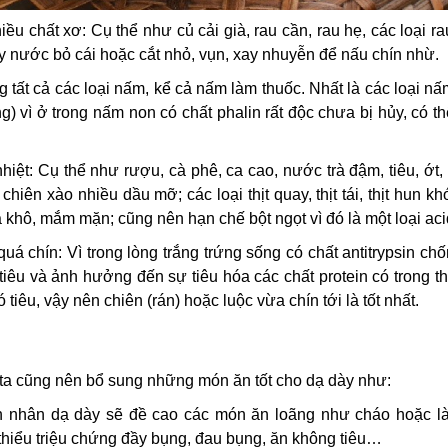
ều chất xơ: Cụ thể như củ cải già, rau cần, rau hẹ, các loại r
ấy nước bỏ cái hoặc cắt nhỏ, vụn, xay nhuyễn để nấu chín nhừ.
 tất cả các loại nấm, kể cả nấm làm thuốc. Nhất là các loại n
 vì ở trong nấm non có chất phalin rất độc chưa bị hủy, có t
nhiệt: Cụ thể như rượu, cà phê, ca cao, nước trà đậm, tiêu, ớt
iên xào nhiều dầu mỡ; các loại thịt quay, thịt tái, thịt hun khói
cá khô, mắm mặn; cũng nên hạn chế bột ngọt vì đó là một loại aci
á chín: Vì trong lòng trắng trứng sống có chất antitrypsin chố
tiêu và ảnh hưởng đến sự tiêu hóa các chất protein có trong thị
tiêu, vậy nên chiên (rán) hoặc luộc vừa chín tới là tốt nhất.
 ta cũng nên bổ sung những món ăn tốt cho dạ dày như:
h nhân dạ dày sẽ đề cao các món ăn loãng như cháo hoặc là
hiểu triệu chứng đầy bụng, đau bụng, ăn không tiêu…