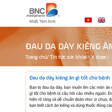
ĐAU DẠ DÀY KIÊNG Ă
Trang chủ
/
Tin tức sức khỏe - Y dược
Đau dạ dày kiêng ăn gì tốt cho bệnh
Bạn bị đau dạ dày, bạn muốn tìm các món ăn 
gì tốt cho bệnh là câu hỏi cảu nhiều nguời. 
hiện rõ ràng và dễ chuẩn đoán như: ợ chua, đ
bạn biết cách ăn kiêng và dùng thuốc đúng cá