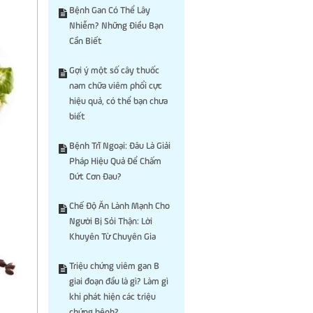
Bệnh Gan Có Thể Lây
Nhiễm? Những Điều Bạn
Cần Biết
Gợi ý một số cây thuốc
nam chữa viêm phổi cực
hiệu quả, có thể bạn chưa
biết
Bệnh Trĩ Ngoại: Đâu Là Giải
Pháp Hiệu Quả Để Chấm
Dứt Cơn Đau?
Chế Độ Ăn Lành Mạnh Cho
Người Bị Sỏi Thận: Lời
Khuyên Từ Chuyên Gia
Triệu chứng viêm gan B
giai đoạn đầu là gì? Làm gì
khi phát hiện các triệu
chứng bệnh?