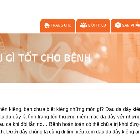
TRANG CHỦ
GIỚI THIỆU
SẢN PHẨ
N GÌ TỐT CHO BỆNH
nên kiêng, bạn chưa biết kiêng những món gì? Đau dạ dày kiê
Đau dạ dày là tình trạng tổn thương niêm mạc dạ dày với nhữn
au cả khi đói lẫn no… Bệnh hoàn toàn có thể chữa trị khỏi đư
ch. Dưới đây chúng ta cùng đi tìm hiểu xem đau dạ dày kiêng ăn