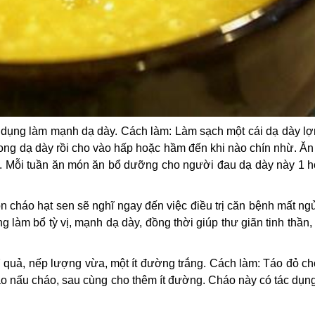
c dụng làm mạnh dạ dày. Cách làm: Làm sạch một cái dạ dày lợ
trong dạ dày rồi cho vào hấp hoặc hầm đến khi nào chín nhừ. Ă
ày. Mỗi tuần ăn món ăn bổ dưỡng cho người đau dạ dày này 1 
 cháo hạt sen sẽ nghĩ ngay đến việc điều trị căn bệnh mất ng
 làm bổ tỳ vị, mạnh dạ dày, đồng thời giúp thư giãn tinh thần,
 quả, nếp lượng vừa, một ít đường trắng. Cách làm: Táo đỏ ch
ào nấu cháo, sau cùng cho thêm ít đường. Cháo này có tác dụn