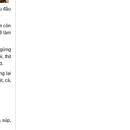
au đậu
ấm còn
hể làm
, gừng
, thịt
d.
ng lại
t, cá,
 súp,