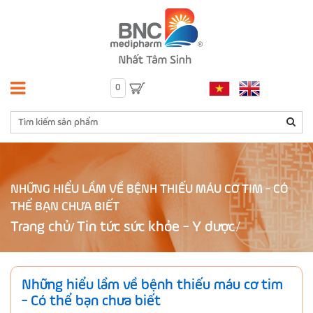
0
NHỮNG HIỂU LẦM VỀ BỆNH THIẾU MÁU CƠ TIM - CÓ
THỂ BẠN CHƯA BIẾT
Trang chủ
Tin tức sức khỏe - Y dược
/
Những hiểu lầm về bệnh thiếu máu cơ tim
- Có thể bạn chưa biết