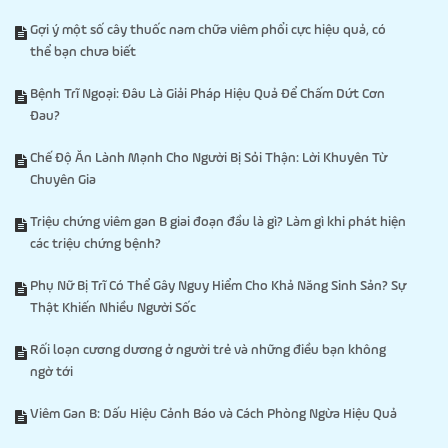
Gợi ý một số cây thuốc nam chữa viêm phổi cực hiệu quả, có
thể bạn chưa biết
Bệnh Trĩ Ngoại: Đâu Là Giải Pháp Hiệu Quả Để Chấm Dứt Cơn
Đau?
Chế Độ Ăn Lành Mạnh Cho Người Bị Sỏi Thận: Lời Khuyên Từ
Chuyên Gia
Triệu chứng viêm gan B giai đoạn đầu là gì? Làm gì khi phát hiện
các triệu chứng bệnh?
Phụ Nữ Bị Trĩ Có Thể Gây Nguy Hiểm Cho Khả Năng Sinh Sản? Sự
Thật Khiến Nhiều Người Sốc
Rối loạn cương dương ở người trẻ và những điều bạn không
ngờ tới
Viêm Gan B: Dấu Hiệu Cảnh Báo và Cách Phòng Ngừa Hiệu Quả