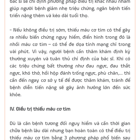
bác sĩ sẽ chỉ định phương pháp điều trị khác nhau nhằm
giúp người bệnh giảm nhẹ triệu chứng, ngăn bệnh tiến
triển nặng thêm và kéo dài tuổi thọ.
- Nếu không điều trị sớm, thiếu máu cơ tim có thể gây
ra nhiều biến chứng nguy hiểm, điển hình trong đó là
nhồi máu cơ tim – có thể đe dọa tính mạng chỉ trong
vài phút. Vì vậy, người bệnh cần thăm khám định kỳ
thường xuyên và tuân thủ chỉ định của bác sĩ. Khi có
các triệu chứng bất thường như đau ngực, đau thắt
ngực, khó thở, hồi hộp đánh trống ngực, phù chân,… thì
cần đến ngay cơ sở y tế để được thăm khám, tránh để
bệnh diễn tiến nặng sẽ gây ảnh hưởng lớn đến sức
khỏe.
IV. Điều trị thiếu máu cơ tim
Dù là căn bệnh tương đối nguy hiểm và cần thời gian
chữa bệnh lâu dài nhưng bạn hoàn toàn có thể điều trị
thiếu máu cơ tim bằng 3 phương pháp phổ biến sau