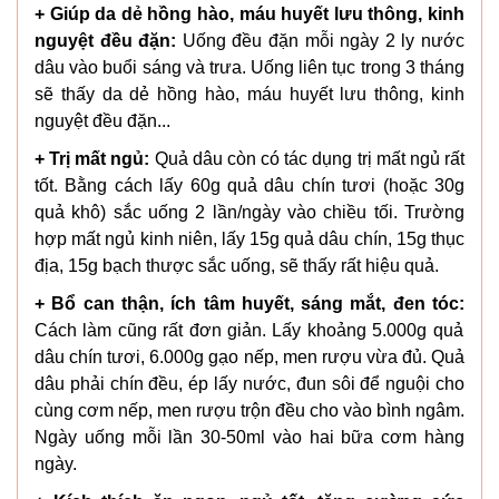
+ Giúp da dẻ hồng hào, máu huyết lưu thông, kinh
nguyệt đều đặn:
Uống đều đặn mỗi ngày 2 ly nước
dâu vào buổi sáng và trưa. Uống liên tục trong 3 tháng
sẽ thấy da dẻ hồng hào, máu huyết lưu thông, kinh
nguyệt đều đặn...
+ Trị mất ngủ:
Quả dâu còn có tác dụng trị mất ngủ rất
tốt. Bằng cách lấy 60g quả dâu chín tươi (hoặc 30g
quả khô) sắc uống 2 lần/ngày vào chiều tối. Trường
hợp mất ngủ kinh niên, lấy 15g quả dâu chín, 15g thục
địa, 15g bạch thược sắc uống, sẽ thấy rất hiệu quả.
+ Bổ can thận, ích tâm huyết, sáng mắt, đen tóc:
Cách làm cũng rất đơn giản. Lấy khoảng 5.000g quả
dâu chín tươi, 6.000g gạo nếp, men rượu vừa đủ. Quả
dâu phải chín đều, ép lấy nước, đun sôi để nguội cho
cùng cơm nếp, men rượu trộn đều cho vào bình ngâm.
Ngày uống mỗi lần 30-50ml vào hai bữa cơm hàng
ngày.