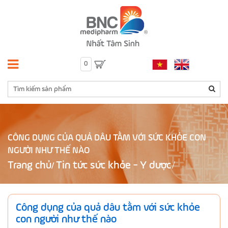
0
CÔNG DỤNG CỦA QUẢ DÂU TẰM VỚI SỨC KHỎE CON
NGƯỜI NHƯ THẾ NÀO
Trang chủ
Tin tức sức khỏe - Y dược
/
Công dụng của quả dâu tằm với sức khỏe
con người như thế nào