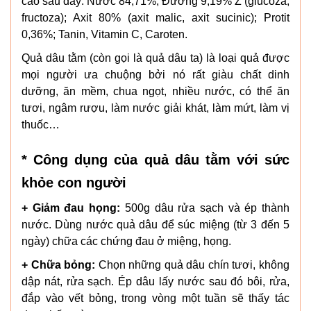
cao sau đây: Nước 84,71%; Đường 9,19% Z (glucoza,
fructoza); Axit 80% (axit malic, axit sucinic); Protit
0,36%; Tanin, Vitamin C, Caroten.
Quả dâu tằm (còn gọi là quả dâu ta) là loại quả được
mọi người ưa chuộng bởi nó rất giàu chất dinh
dưỡng, ăn mềm, chua ngọt, nhiều nước, có thể ăn
tươi, ngâm rượu, làm nước giải khát, làm mứt, làm vị
thuốc…
* Công dụng của quả dâu tằm với sức
khỏe con người
+ Giảm đau họng:
500g dâu rửa sạch và ép thành
nước. Dùng nước quả dâu để súc miệng (từ 3 đến 5
ngày) chữa các chứng đau ở miệng, họng.
+ Chữa bỏng:
Chọn những quả dâu chín tươi, không
dập nát, rửa sạch. Ép dâu lấy nước sau đó bôi, rửa,
đắp vào vết bỏng, trong vòng một tuần sẽ thấy tác