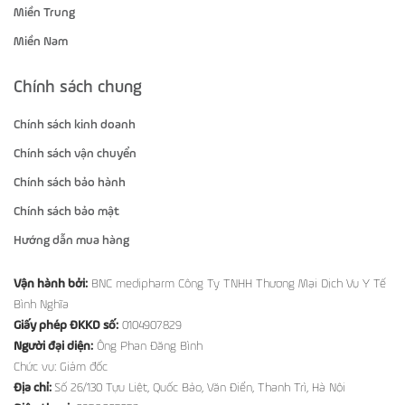
Miền Trung
Miền Nam
Chính sách chung
Chính sách kinh doanh
Chính sách vận chuyển
Chính sách bảo hành
Chính sách bảo mật
Hướng dẫn mua hàng
Vận hành bởi:
BNC medipharm Công Ty TNHH Thương Mại Dịch Vụ Y Tế
Bình Nghĩa
Giấy phép ĐKKD số:
0104907829
Người đại diện:
Ông Phan Đăng Bình
Chức vụ: Giám đốc
Địa chỉ:
Số 26/130 Tựu Liệt, Quốc Bảo, Văn Điển, Thanh Trì, Hà Nội