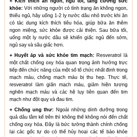
+ Kích thích ăn ngon, ngủ tốt, tăng cường sức
khỏe:
Với những người có tình trạng ăn không ngon,
thiếu ngủ, hãy uống 1-2 ly nước dâu nhỏ trước khi ăn
có tác dụng kích thích tiêu hóa, giúp bữa ăn thêm
ngon miệng, sức khỏe được cải thiện. Sau bữa tối,
uống một ly nước dâu sẽ khiến giấc ngủ đến sớm,
ngủ say và sâu giấc hơn.
+ Huyết áp và sức khỏe tim mạch:
Resveratrol là
một chất chống oxy hóa quan trọng ảnh hưởng trực
tiếp đến chức năng của một số tổ chức nhất định trong
mạch máu, chống mạch máu bị thu hẹp. Thực tế,
resveratrol làm giãn mạch máu, giảm hiện tượng
nghẽn mạch máu và các hệ lụy liên quan đến tim
mạch như đột quỵ và đau tim.
+ Chống ung thư:
Ngoài những dinh dưỡng trong
quả dâu tằm kể trên thì không thể không nói đến chất
chống oxy hóa. Đây là bức tường thành chính chống
lại các gốc tự do có thể hủy hoại các tế bào khỏe