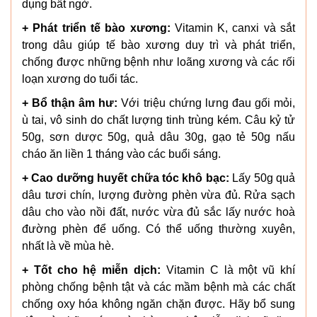
dụng bất ngờ.
+ Phát triển tế bào xương:
Vitamin K, canxi và sắt
trong dâu giúp tế bào xương duy trì và phát triển,
chống được những bệnh như loãng xương và các rối
loạn xương do tuổi tác.
+ Bổ thận âm hư:
Với triệu chứng lưng đau gối mỏi,
ù tai, vô sinh do chất lượng tinh trùng kém. Câu kỷ tử
50g, sơn dược 50g, quả dâu 30g, gạo tẻ 50g nấu
cháo ăn liền 1 tháng vào các buổi sáng.
+ Cao dưỡng huyết chữa tóc khô bạc:
Lấy 50g quả
dâu tươi chín, lượng đường phèn vừa đủ. Rửa sạch
dâu cho vào nồi đất, nước vừa đủ sắc lấy nước hoà
đường phèn để uống. Có thể uống thường xuyên,
nhất là về mùa hè.
+ Tốt cho hệ miễn dịch:
Vitamin C là một vũ khí
phòng chống bệnh tật và các mầm bệnh mà các chất
chống oxy hóa không ngăn chặn được. Hãy bổ sung