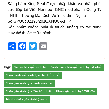
Sản phẩm King Seal được nhập khẩu và phân phối
trực tiếp tại Việt Nam bởi BNC medipharm Công Ty
TNHH Thương Mại Dịch Vụ Y Tế Bình Nghĩa
Số GPQC: 02193/2016/XNQC-ATTP
Sản phẩm không phải là thuốc, không có tác dụng
thay thế thuốc chữa bệnh.
Share
Facebook
Twitter
Email
Tags:
Bác sĩ chữa yếu sinh lý
Bệnh viện chữa yếu sinh lý tốt nhất
Chữa bệnh yếu sinh lý ở đâu tốt nhất
Chữa yếu sinh lý ở bệnh viện nào
Chữa yếu sinh lý ở đâu tốt nhất
Khám yếu sinh lý ở TPHCM
Địa chỉ chữa yếu sinh lý uy tín