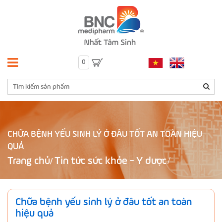
0
CHỮA BỆNH YẾU SINH LÝ Ở ĐÂU TỐT AN TOÀN HIỆU
QUẢ
Trang chủ
Tin tức sức khỏe - Y dược
/
Chữa bệnh yếu sinh lý ở đâu tốt an toàn
hiệu quả