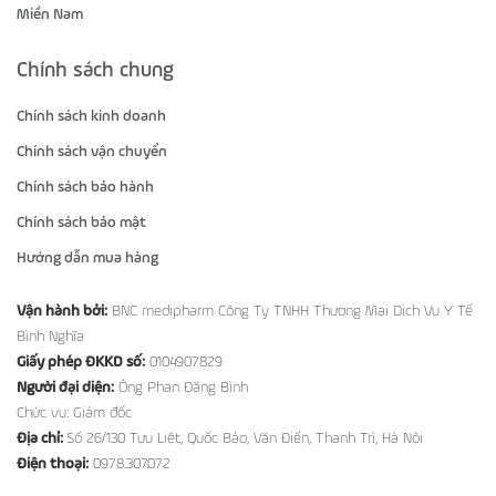
Miền Nam
Chính sách chung
Chính sách kinh doanh
Chính sách vận chuyển
Chính sách bảo hành
Chính sách bảo mật
Hướng dẫn mua hàng
Vận hành bởi:
BNC medipharm Công Ty TNHH Thương Mại Dịch Vụ Y Tế
Bình Nghĩa
Giấy phép ĐKKD số:
0104907829
Người đại diện:
Ông Phan Đăng Bình
Chức vụ: Giám đốc
Địa chỉ:
Số 26/130 Tựu Liệt, Quốc Bảo, Văn Điển, Thanh Trì, Hà Nội
Điện thoại:
0978.307.072