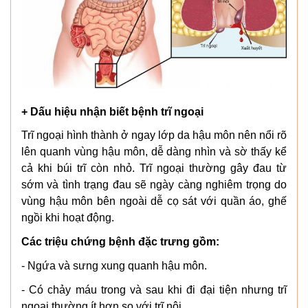
+ Dấu hiệu nhận biết bệnh trĩ ngoại
Trĩ ngoại hình thành ở ngay lớp da hậu môn nên nổi rõ
lên quanh vùng hậu môn, dễ dàng nhìn và sờ thấy kể
cả khi búi trĩ còn nhỏ. Trĩ ngoại thường gây đau từ
sớm và tình trạng đau sẽ ngày càng nghiêm trọng do
vùng hậu môn bên ngoài dễ cọ sát với quần áo, ghế
ngồi khi hoạt động.
Các triệu chứng bệnh đặc trưng gồm:
- Ngứa và sưng xung quanh hậu môn.
- Có chảy máu trong và sau khi đi đại tiện nhưng trĩ
ngoại thường ít hơn so với trĩ nội.