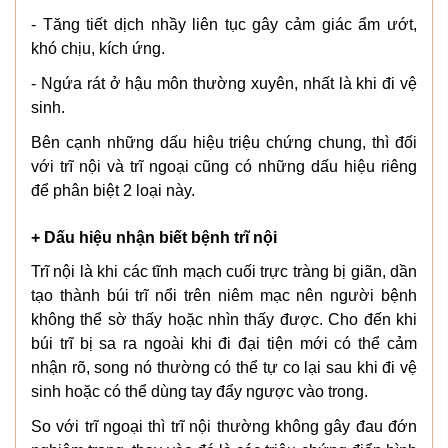
- Tăng tiết dịch nhầy liên tục gây cảm giác ẩm ướt,
khó chịu, kích ứng.
- Ngứa rát ở hậu môn thường xuyên, nhất là khi đi vệ
sinh.
Bên cạnh những dấu hiệu triệu chứng chung, thì đối
với trĩ nội và trĩ ngoại cũng có những dấu hiệu riêng
để phân biệt 2 loại này.
+ Dấu hiệu nhận biết bệnh trĩ nội
Trĩ nội là khi các tĩnh mạch cuối trực tràng bị giãn, dần
tạo thành búi trĩ nổi trên niêm mạc nên người bệnh
không thể sờ thấy hoặc nhìn thấy được. Cho đến khi
búi trĩ bị sa ra ngoài khi đi đại tiện mới có thể cảm
nhận rõ, song nó thường có thể tự co lại sau khi đi vệ
sinh hoặc có thể dùng tay đẩy ngược vào trong.
So với trĩ ngoại thì trĩ nội thường không gây đau đớn