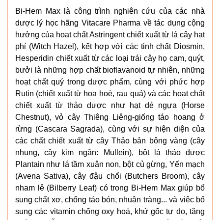
Bi-Hem Max là công trình nghiên cứu của các nhà
dược lý học hãng Vitacare Pharma về tác dụng cộng
hưởng của hoạt chất Astringent chiết xuất từ lá cây hạt
phỉ (Witch Hazel), kết hợp với các tinh chất Diosmin,
Hesperidin chiết xuất từ các loại trái cây họ cam, quýt,
bưởi là những hợp chất bioflavanoid tự nhiên, những
hoạt chất quý trong dược phẩm, cùng với phức hợp
Rutin (chiết xuất từ hoa hoè, rau quả) và các hoạt chất
chiết xuất từ thảo dược như hạt dẻ ngựa (Horse
Chestnut), vỏ cây Thiêng Liêng-giống táo hoang ở
rừng (Cascara Sagrada), cùng với sự hiện diện của
các chất chiết xuất từ cây Thảo bản bông vàng (cây
nhung, cây kim ngân: Mullein), bột lá thảo dược
Plantain như lá tầm xuân non, bột củ gừng, Yến mạch
(Avena Sativa), cây đậu chổi (Butchers Broom), cây
nham lê (Bilberry Leaf) có trong Bi-Hem Max giúp bổ
sung chất xơ, chống táo bón, nhuận tràng... và việc bổ
sung các vitamin chống oxy hoá, khử gốc tự do, tăng