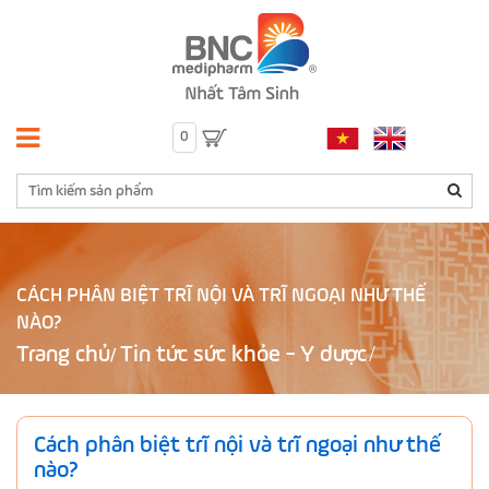
0
CÁCH PHÂN BIỆT TRĨ NỘI VÀ TRĨ NGOẠI NHƯ THẾ
NÀO?
Trang chủ
Tin tức sức khỏe - Y dược
/
Cách phân biệt trĩ nội và trĩ ngoại như thế
nào?