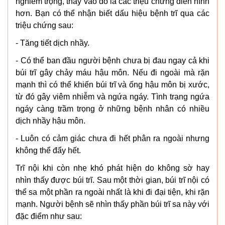
nghiêm trọng, thay vào đó là các triệu chứng điển hình
hơn. Bạn có thể nhận biết dấu hiệu bệnh trĩ qua các
triệu chứng sau:
- Tăng tiết dịch nhầy.
- Có thể ban đầu người bệnh chưa bị đau ngay cả khi
búi trĩ gây chảy máu hậu môn. Nếu đi ngoài mà rặn
mạnh thì có thể khiến búi trĩ và ống hậu môn bị xước,
từ đó gây viêm nhiễm và ngứa ngáy. Tình trạng ngứa
ngáy càng trầm trọng ở những bệnh nhân có nhiều
dịch nhầy hậu môn.
- Luôn có cảm giác chưa đi hết phân ra ngoài nhưng
không thể đẩy hết.
Trĩ nội khi còn nhẹ khó phát hiện do không sờ hay
nhìn thấy được búi trĩ. Sau một thời gian, búi trĩ nội có
thể sa một phần ra ngoài nhất là khi đi đại tiện, khi rặn
mạnh. Người bệnh sẽ nhìn thấy phần búi trĩ sa này với
đặc điểm như sau: