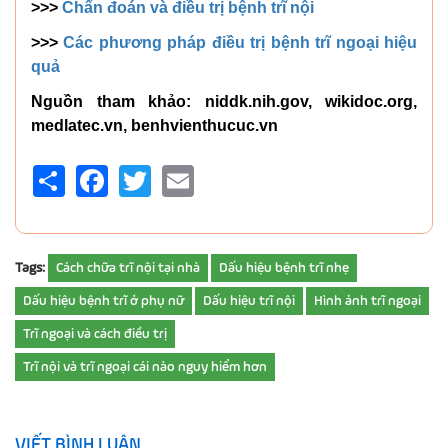
>>>
Chẩn đoán và điều trị bệnh trĩ nội
>>>
Các phương pháp điều trị bệnh trĩ ngoại hiệu
quả
Nguồn tham khảo: niddk.nih.gov, wikidoc.org,
medlatec.vn, benhvienthucuc.vn
Share
Facebook
Twitter
Email
Tags:
Cách chữa trĩ nội tại nhà
Dấu hiệu bệnh trĩ nhẹ
Dấu hiệu bệnh trĩ ở phụ nữ
Dấu hiệu trĩ nội
Hình ảnh trĩ ngoại
Trĩ ngoại và cách điều trị
Trĩ nội và trĩ ngoại cái nào nguy hiểm hơn
VIẾT BÌNH LUẬN