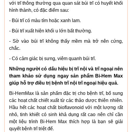
với trĩ thông thường qua quan sát búi trĩ có huyết khối
hình thành, có đặc điểm sau:
- Búi trĩ có màu tím hoặc xanh lam.
- Búi trĩ xuất hiện khối u lớn bất thường.
- Sờ vào búi trĩ không thấy mềm mà trở nên cứng,
chắc.
- Có cảm giác bị sưng, viêm quanh búi trĩ.
Những người có dấu hiệu bị trĩ nội và trĩ ngoại nên
tham khảo sử dụng ngay sản phẩm Bi-Hem Max
giúp hỗ trợ điều trị bệnh trĩ nội trĩ ngoại hiệu quả.
Bi-HemMax là sản phẩm đặc trị cho bệnh trĩ, bổ sung
các hoạt chất chiết xuất từ các thảo dược thiên nhiên.
Hầu hết các hoạt chất bioflavonoid với một lượng rất
nhỏ, tinh khiết có sinh khả dụng rất cao nên chỉ cần
một liệu trình Bi-Hem Max thích hợp là bạn sẽ giải
quyết bệnh trĩ triệt để.