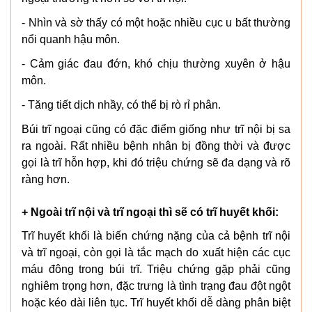
- Nhìn và sờ thấy có một hoặc nhiều cục u bất thường
nổi quanh hậu môn.
- Cảm giác đau đớn, khó chịu thường xuyên ở hậu
môn.
- Tăng tiết dịch nhầy, có thể bị rò rỉ phân.
Búi trĩ ngoại cũng có đặc điểm giống như trĩ nội bị sa
ra ngoài. Rất nhiều bệnh nhân bị đồng thời và được
gọi là trĩ hỗn hợp, khi đó triệu chứng sẽ đa dạng và rõ
ràng hơn.
+ Ngoài trĩ nội và trĩ ngoại thì sẽ có trĩ huyết khối:
Trĩ huyết khối là biến chứng nặng của cả bệnh trĩ nội
và trĩ ngoại, còn gọi là tắc mạch do xuất hiện các cục
máu đông trong búi trĩ. Triệu chứng gặp phải cũng
nghiêm trọng hơn, đặc trưng là tình trạng đau đột ngột
hoặc kéo dài liên tục. Trĩ huyết khối dễ dàng phân biệt