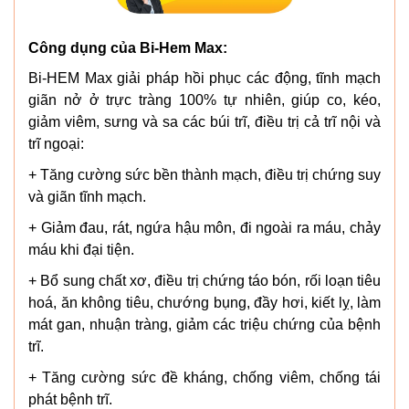
Công dụng của Bi-Hem Max:
Bi-HEM Max giải pháp hồi phục các động, tĩnh mạch
giãn nở ở trực tràng 100% tự nhiên, giúp co, kéo,
giảm viêm, sưng và sa các búi trĩ, điều trị cả trĩ nội và
trĩ ngoại:
+ Tăng cường sức bền thành mạch, điều trị chứng suy
và giãn tĩnh mạch.
+ Giảm đau, rát, ngứa hậu môn, đi ngoài ra máu, chảy
máu khi đại tiện.
+ Bổ sung chất xơ, điều trị chứng táo bón, rối loạn tiêu
hoá, ăn không tiêu, chướng bụng, đầy hơi, kiết lỵ, làm
mát gan, nhuận tràng, giảm các triệu chứng của bệnh
trĩ.
+ Tăng cường sức đề kháng, chống viêm, chống tái
phát bệnh trĩ.